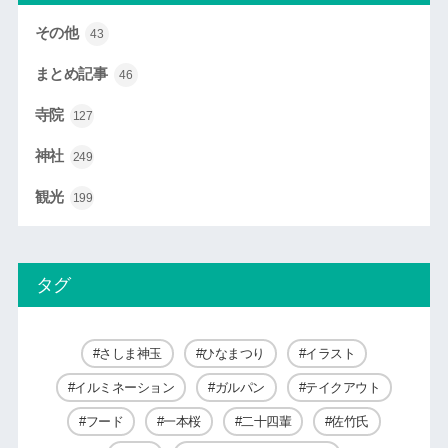
その他
43
まとめ記事
46
寺院
127
神社
249
観光
199
タグ
さしま神玉
ひなまつり
イラスト
イルミネーション
ガルパン
テイクアウト
フード
一本桜
二十四輩
佐竹氏