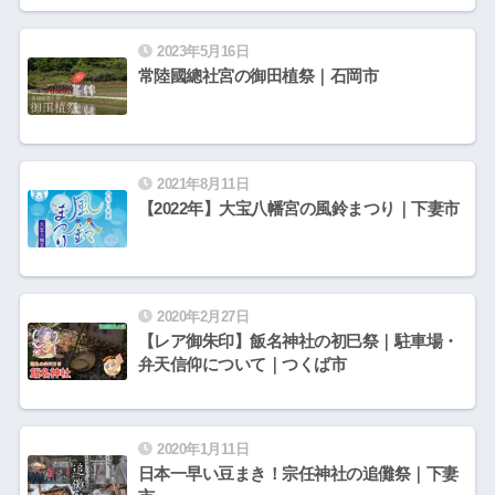
2023年5月16日
常陸國總社宮の御田植祭｜石岡市
2021年8月11日
【2022年】大宝八幡宮の風鈴まつり｜下妻市
2020年2月27日
【レア御朱印】飯名神社の初巳祭｜駐車場・
弁天信仰について｜つくば市
2020年1月11日
日本一早い豆まき！宗任神社の追儺祭｜下妻