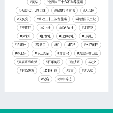
例祭
北関東三十六不動尊霊場
地域おこし協力隊
坂東観音霊場
天台宗
天狗党
常陸三十三観音霊場
常陸国風土記
平将門
式内社
式内論社
彼岸花
御朱印
旧村社
旧無格社
旧県社
旧郷社
曹洞宗
桜
民話
水戸黄門
浄土宗
浄土真宗
真言宗
真言宗智山派
真言宗豊山派
石塚美咲
臨済宗
花火
菅原道真
装飾社殿
読書
道の駅
閉店
集中曝涼