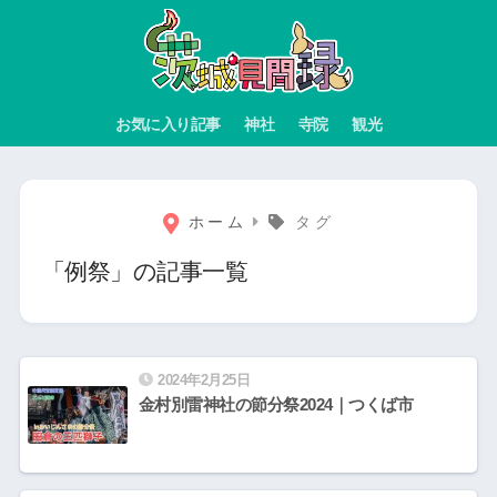
お気に入り記事
神社
寺院
観光
ホーム
タグ
「例祭」の記事一覧
2024年2月25日
金村別雷神社の節分祭2024｜つくば市