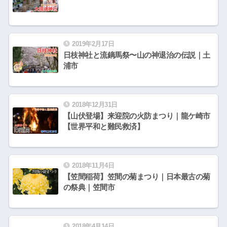
2019年2月17日
日枝神社と流鏑馬祭〜山の神退治の伝説｜土
浦市
2018年12月31日
【山伏登場】来迎院の火防まつり｜龍ケ崎市
【世界平和と難民救済】
2018年11月4日
【笠間稲荷】笠間の菊まつり｜日本最古の菊
の祭典｜笠間市
2018年4月14日