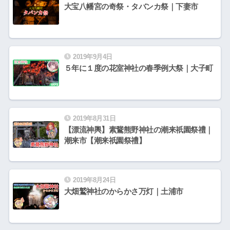
大宝八幡宮の奇祭・タバンカ祭｜下妻市
2019年9月4日
５年に１度の花室神社の春季例大祭｜大子町
2019年8月31日
【漂流神輿】素鵞熊野神社の潮来祇園祭禮｜
潮来市【潮来祇園祭禮】
2019年8月24日
大畑鷲神社のからかさ万灯｜土浦市