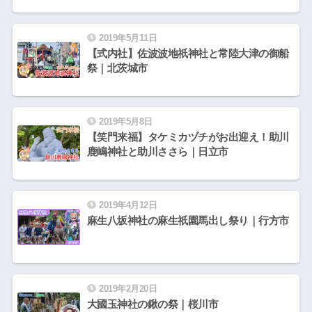
2019年5月11日
【式内社】佐波波地祇神社と常陸大津の御船
祭｜北茨城市
2019年5月8日
【笑門来福】タケミカヅチがお出迎え！助川
鹿嶋神社と助川ささら｜日立市
2019年4月12日
麻生八坂神社の麻生祇園馬出し祭り｜行方市
2019年2月20日
大國玉神社の鍬の祭｜桜川市