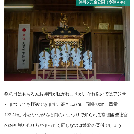
神輿を完全公開（令和４年）
祭の日はもちろんお神輿が担がれますが、それ以外ではアジサ
イまつりでも拝観できます。高さ1.37m、同幅40cm、重量
172.4kg。小さいながら石岡のおまつりで知られる常陸國總社宮
のお神輿と作り方がまったく同じなのは兼務の関係でしょう