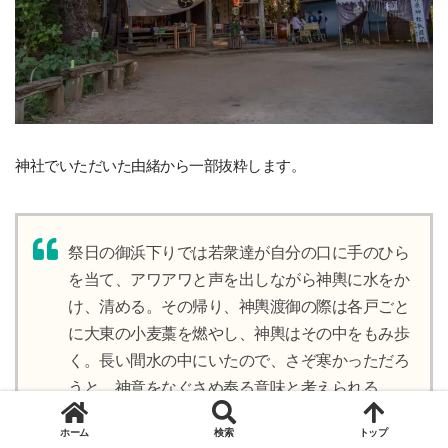
神社でいただいた由緒から一部抜粋します。
祭日の御浜下りでは若衆達が自分の口に手のひら
を当て、アワアワと声を出しながら神輿に水をか
け、清める。その帰り、神輿渡御の際は各戸ごと
に大東の小麦藁を燃やし、神輿はその中をもみ歩
く。長い間水の中にいたので、さぞ寒かっただろ
うと、神意をなぐさめ奉る意味と考えられる
由緒沿革/竹原神社
ホーム
検索
トップ