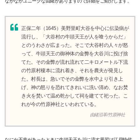
なかなかユニークな由緒がありますので詳細をご紹介します。
正保二年（1645）美野里町大谷を中心に伝染病が
流行し、「大谷村の牛頭天王が人を喰うからだ」
とのうわさが広まった。そこで大谷村の人々が怒
って、牛頭天王の御神体の金弊を大谷川に投げ捨
てた。その金弊が流れ流れて二キロメートル下流
の竹原村榎本に流れ着き、それを農夫が発見し
た。村長は、急いでその金弊を水中より引き上
げ、神の怒りを恐れてきれいに洗い清め、なお焚
き火を焚いて温め乾かして祠を建てて祀った。こ
れが今の竹原神社といわれている。
由緒沿革/竹原神社
なにか不幸があったときに牛頭天王を川に流す風習は江戸時代