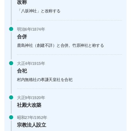
改称
「八坂神社」と改称する
明治6年/1874年
合併
鹿島神社（創建不詳）と合併。竹原神社と称する
大正4年/1915年
合祀
村内無格社の孝謙天皇社を合祀
大正9年/1920年
社殿大改築
昭和27年/1952年
宗教法人設立