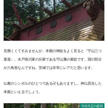
見難くくてすみませんが、本殿の神紋をよく見ると「守山三つ
葉葵」。水戸徳川家の分家である守山藩の家紋です。淵の部分
が八角形なんですね。茨城では非常にレアだと思います。
仏教のシンボルのひとつである卍もありますし、神仏習合した
本殿といえるでしょう。
牛頭天王の石祠