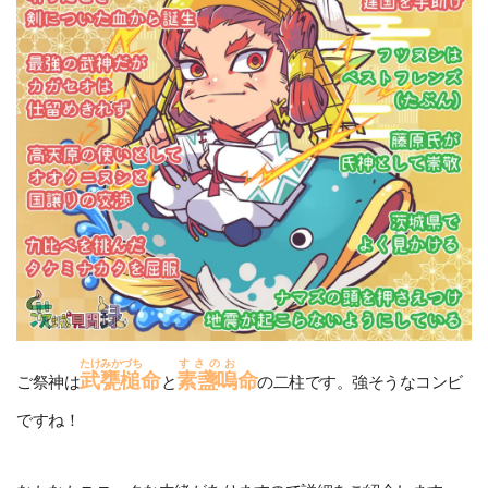
たけみかづち
すさのお
武甕槌
命
素盞嗚
命
ご祭神は
と
の二柱です。強そうなコンビ
ですね！