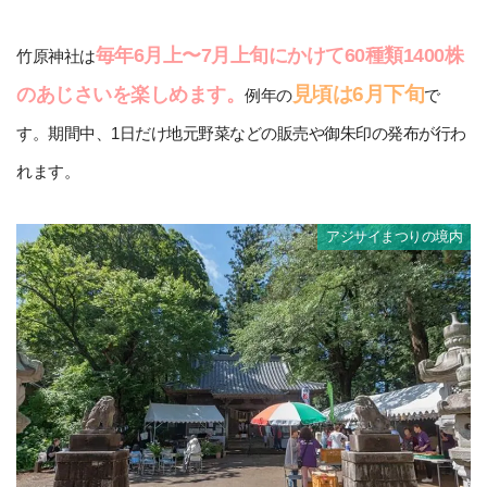
毎年6月上〜7月上旬にかけて60種類1400株
竹原神社は
見頃は6月下旬
のあじさいを楽しめます。
例年の
で
す。期間中、1日だけ地元野菜などの販売や御朱印の発布が行わ
れます。
アジサイまつりの境内