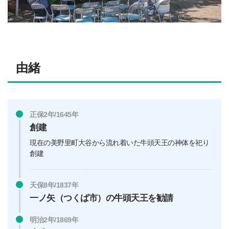
由緒
正保2年/1645年
創建
現在の美野里町大谷から流れ着いた牛頭天王の神体を祀り
創建
天保8年/1837年
一ノ矢（つくば市）の牛頭天王を勧請
明治2年/1869年