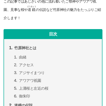
この記事ではあじさいの他に流れ着いたご祭神やアワアワ祇
どうきょう
園、見事な桜や
道鏡
の伝説など竹原神社の魅力をたっぷりご紹
介します！
目次
竹原神社とは
由緒
アクセス
アジサイまつり
アワアワ祇園
上溝桜と左近の桜
御朱印
道鏡の伝説