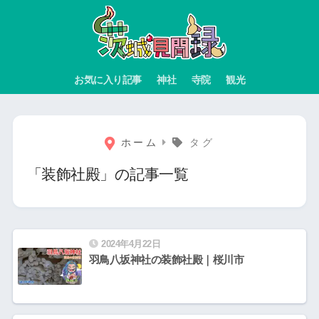
お気に入り記事
神社
寺院
観光
ホーム
タグ
「装飾社殿」の記事一覧
2024年4月22日
羽鳥八坂神社の装飾社殿｜桜川市