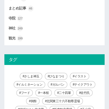
まとめ記事
46
寺院
127
神社
249
観光
199
タグ
さしま神玉
ひなまつり
イラスト
イルミネーション
ガルパン
テイクアウト
フード
一本桜
二十四輩
佐竹氏
例祭
北関東三十六不動尊霊場