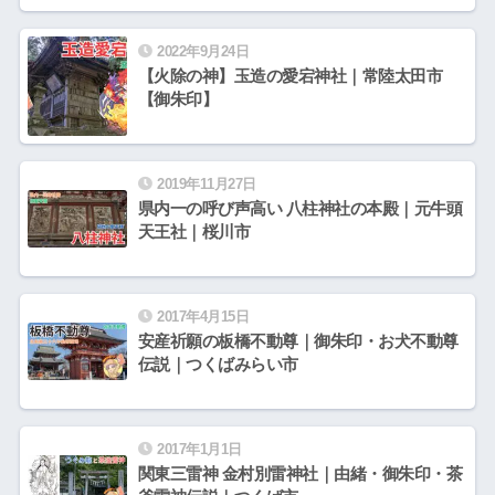
2022年9月24日
【火除の神】玉造の愛宕神社｜常陸太田市
【御朱印】
2019年11月27日
県内一の呼び声高い 八柱神社の本殿｜元牛頭
天王社｜桜川市
2017年4月15日
安産祈願の板橋不動尊｜御朱印・お犬不動尊
伝説｜つくばみらい市
2017年1月1日
関東三雷神 金村別雷神社｜由緒・御朱印・茶