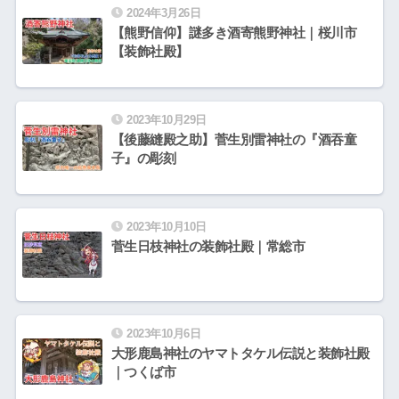
2024年3月26日
【熊野信仰】謎多き酒寄熊野神社｜桜川市
【装飾社殿】
2023年10月29日
【後藤縫殿之助】菅生別雷神社の『酒吞童
子』の彫刻
2023年10月10日
菅生日枝神社の装飾社殿｜常総市
2023年10月6日
大形鹿島神社のヤマトタケル伝説と装飾社殿
｜つくば市