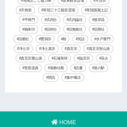
地域おこし協力隊
坂東観音霊場
天台宗
天狗党
常陸三十三観音霊場
常陸国風土記
平将門
式内社
式内論社
彼岸花
御朱印
旧村社
旧無格社
旧県社
旧郷社
曹洞宗
桜
民話
水戸黄門
浄土宗
浄土真宗
真言宗
真言宗智山派
真言宗豊山派
石塚美咲
臨済宗
花火
菅原道真
装飾社殿
読書
道の駅
閉店
集中曝涼
HOME