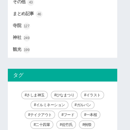
その他
43
まとめ記事
46
寺院
127
神社
249
観光
199
タグ
さしま神玉
ひなまつり
イラスト
イルミネーション
ガルパン
テイクアウト
フード
一本桜
二十四輩
佐竹氏
例祭