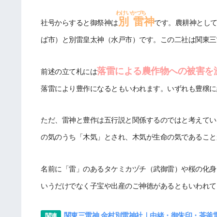
わけいかづち
別雷
神
社号からすると御祭神は
です。農耕神とし
ば市）と別雷皇太神（水戸市）です。この二社は関東三
落雷による農作物への被害を
前述の立て札には
落雷により豊作になるともいわれます。いずれも豊穣に
ただ、雷神と豊作は五行説と関係するのではと考えてい
の気のうち「木気」とされ、木気が生命の気であること
名前に「雷」のあるタケミカヅチ（武御雷）や桜の化身
いうだけでなく子宝や出産のご神徳があるともいわれて
関東三雷神 金村別雷神社｜由緒・御朱印・茶釜