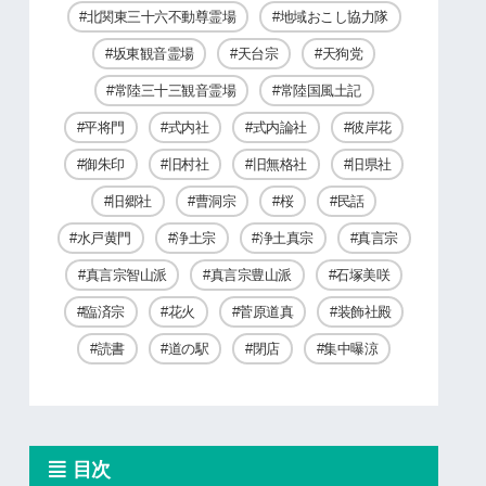
北関東三十六不動尊霊場
地域おこし協力隊
坂東観音霊場
天台宗
天狗党
常陸三十三観音霊場
常陸国風土記
平将門
式内社
式内論社
彼岸花
御朱印
旧村社
旧無格社
旧県社
旧郷社
曹洞宗
桜
民話
水戸黄門
浄土宗
浄土真宗
真言宗
真言宗智山派
真言宗豊山派
石塚美咲
臨済宗
花火
菅原道真
装飾社殿
読書
道の駅
閉店
集中曝涼
目次