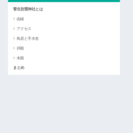
菅生別雷神社とは
由緒
アクセス
鳥居と手水舎
拝殿
本殿
まとめ