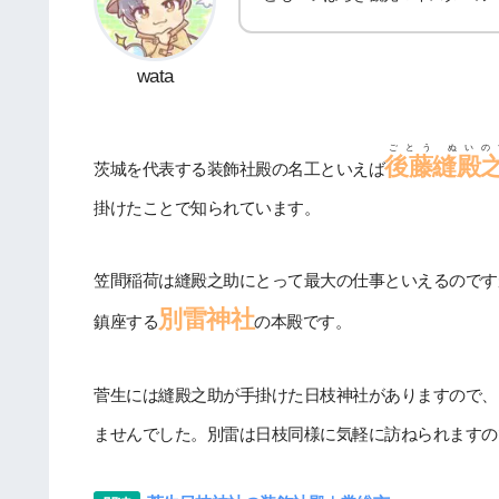
wata
ごとう ぬいの
後藤縫殿
茨城を代表する装飾社殿の名工といえば
掛けたことで知られています。
笠間稲荷は縫殿之助にとって最大の仕事といえるのです
別雷神社
鎮座する
の本殿です。
菅生には縫殿之助が手掛けた日枝神社がありますので、
ませんでした。別雷は日枝同様に気軽に訪ねられますの