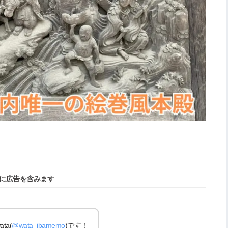
に広告を含みます
a(
@wata_ibamemo
)です！