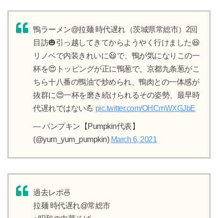
鴨ラーメン@拉麺 時代遅れ（茨城県常総市）2回
目訪🎃引っ越してきてからようやく行けました😆
リノベで内装きれいに😃で、鴨が気になりこの一
杯を😍トッピングが正に鴨葱で、京都九条葱がこ
ちら十八番の鴨油で炒められ、鴨肉との一体感が
抜群に😍一杯を磨き続けられるその姿勢、最早時
代遅れではない💪
pic.twitter.com/OHCmWXGJbE
— パンプキン【Pumpkin代表】
(@yum_yum_pumpkin)
March 6, 2021
過去レポ🍜
拉麺 時代遅れ@常総市