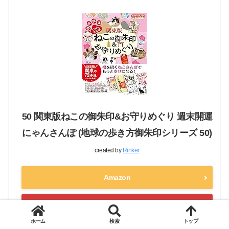
50 関東版ねこの御朱印&お守りめぐり 週末開運
にゃんさんぽ (地球の歩き方御朱印シリーズ 50)
created by
Rinker
Amazon
楽天市場
ホーム
検索
トップ