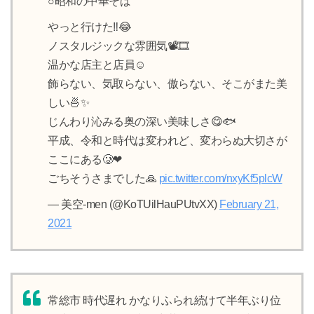
○昭和の中華そば
やっと行けた‼️😂
ノスタルジックな雰囲気📽️🎞️
温かな店主と店員☺️
飾らない、気取らない、傲らない、そこがまた美
しい🍜✨
じんわり沁みる奥の深い美味しさ😋🐟
平成、令和と時代は変われど、変わらぬ大切さが
ここにある🥲❤
ごちそうさまでした🙏
pic.twitter.com/nxyKf5plcW
— 美空-men (@KoTUilHauPUtvXX)
February 21,
2021
常総市 時代遅れ かなりふられ続けて半年ぶり位