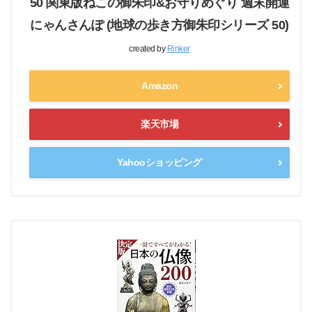
50 関東版ねこの御朱印&お守りめぐり 週末開運
にゃんさんぽ (地球の歩き方御朱印シリーズ 50)
created by
Rinker
Amazon
楽天市場
Yahooショッピング