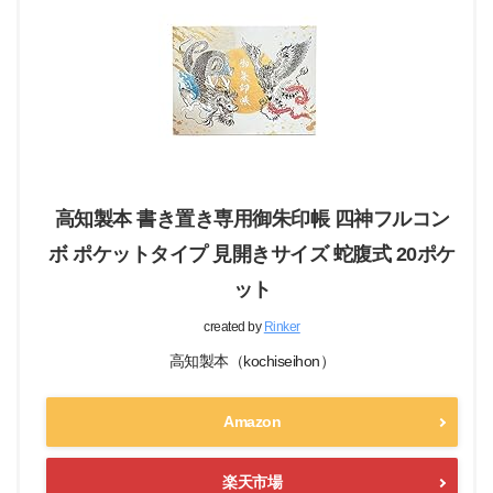
高知製本 書き置き専用御朱印帳 四神フルコン
ボ ポケットタイプ 見開きサイズ 蛇腹式 20ポケ
ット
created by
Rinker
高知製本（kochiseihon）
Amazon
楽天市場