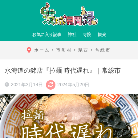
お気に入り記事
神社
寺院
観光
ホーム
市町村
県西
常総市
水海道の銘店『拉麺 時代遅れ』｜常総市
2021年3月14日
2024年5月20日