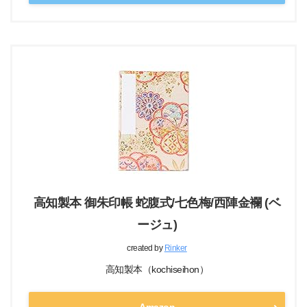
高知製本 御朱印帳 蛇腹式/七色梅/西陣金襴 (ベ
ージュ)
created by
Rinker
高知製本（kochiseihon）