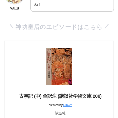
ね！
wata
神功皇后のエピソードはこちら
古事記 (中) 全訳注 (講談社学術文庫 208)
created by
Rinker
講談社