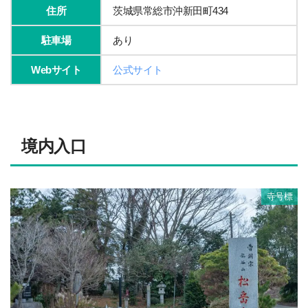
住所
茨城県常総市沖新田町434
駐車場
あり
Webサイト
公式サイト
境内入口
寺号標