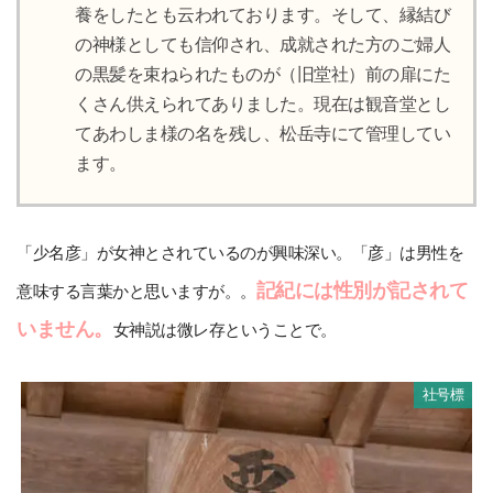
養をしたとも云われております。そして、縁結び
の神様としても信仰され、成就された方のご婦人
の黒髪を束ねられたものが（旧堂社）前の扉にた
くさん供えられてありました。現在は観音堂とし
てあわしま様の名を残し、松岳寺にて管理してい
ます。
「少名彦」が女神とされているのが興味深い。「彦」は男性を
記紀には性別が記されて
意味する言葉かと思いますが。。
いません。
女神説は微レ存ということで。
社号標