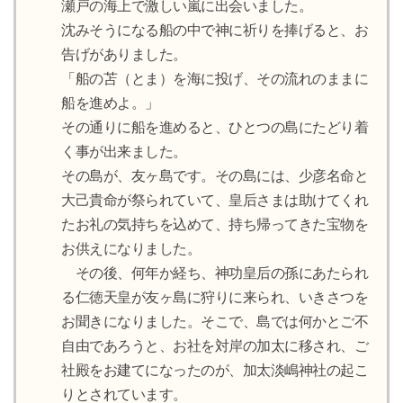
瀬戸の海上で激しい嵐に出会いました。
沈みそうになる船の中で神に祈りを捧げると、お
告げがありました。
「船の苫（とま）を海に投げ、その流れのままに
船を進めよ。」
その通りに船を進めると、ひとつの島にたどり着
く事が出来ました。
その島が、友ヶ島です。その島には、少彦名命と
大己貴命が祭られていて、皇后さまは助けてくれ
たお礼の気持ちを込めて、持ち帰ってきた宝物を
お供えになりました。
その後、何年か経ち、神功皇后の孫にあたられ
る仁徳天皇が友ヶ島に狩りに来られ、いきさつを
お聞きになりました。そこで、島では何かとご不
自由であろうと、お社を対岸の加太に移され、ご
社殿をお建てになったのが、加太淡嶋神社の起こ
りとされています。