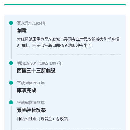
寛永元年/1624年
創建
大庄屋池田重良平が結城市乗国寺11世民安祖養大和尚を招
き開山。開基は沖新田開拓者池田沖右衛門
明治15-30年/1882-1897年
西国三十三所創設
平成3年/1991年
庫裏完成
平成9年/1997年
粟嶋神社改築
神社の社殿（観音堂）を改築