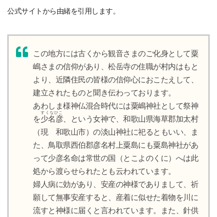
公式サイトから由緒を引用します。
この地方には古くから観音さまのご化身として粟
嶋さまの信仰があり、松岳寺の住職が村内はもと
より、近隣住民の皆様の信仰心におこたえして、
建立されたものと聞き伝わっております。
あわしま様神仏混合時代には粟嶋神社として祭神
すくなひこ
を
少名彦
、という女神で、和歌山県海草郡加太村
（現 和歌山市）の淡山神社に祀るともいい、ま
た、鳥取県西伯郡彦名村上粟島にも粟島神社があ
って少彦名命は常世の国（とこよのくに）へは此
処から渡らせられたとも云われています。
婦人病に効があり、安産の神様でありまして、祈
願して無事安産すると、産着に似せた着物を川に
流すと神様に届くと言われています。また、針供