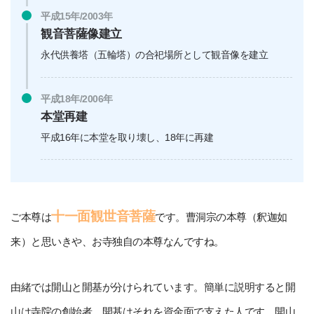
平成15年/2003年
観音菩薩像建立
永代供養塔（五輪塔）の合祀場所として観音像を建立
平成18年/2006年
本堂再建
平成16年に本堂を取り壊し、18年に再建
十一面観世音菩薩
ご本尊は
です。曹洞宗の本尊（釈迦如
来）と思いきや、お寺独自の本尊なんですね。
由緒では開山と開基が分けられています。簡単に説明すると開
山は寺院の創始者。開基はそれを資金面で支えた人です。開山