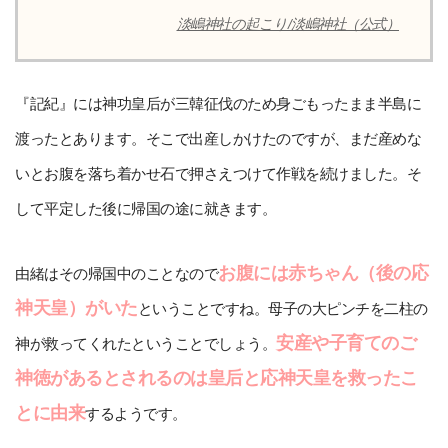
淡嶋神社の起こり/淡嶋神社（公式）
『記紀』には神功皇后が三韓征伐のため身ごもったまま半島に
渡ったとあります。そこで出産しかけたのですが、まだ産めな
いとお腹を落ち着かせ石で押さえつけて作戦を続けました。そ
して平定した後に帰国の途に就きます。
お腹には赤ちゃん（後の応
由緒はその帰国中のことなので
神天皇）がいた
ということですね。母子の大ピンチを二柱の
安産や子育てのご
神が救ってくれたということでしょう。
神徳があるとされるのは皇后と応神天皇を救ったこ
とに由来
するようです。