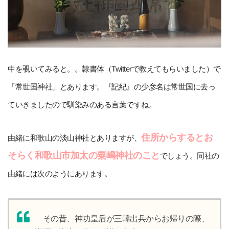
中を覗いてみると。。隷書体（Twitterで教えてもらいました）で
「常世国神社」とあります。『記紀』の少彦名は常世国に去っ
ていきましたので馴染みのある言葉ですね。
住所からするとお
由緒に和歌山の淡山神社とありますが、
そらく和歌山市加太の粟嶋神社のこと
でしょう。同社の
由緒には次のようにあります。
その昔、神功皇后が三韓出兵からお帰りの際、