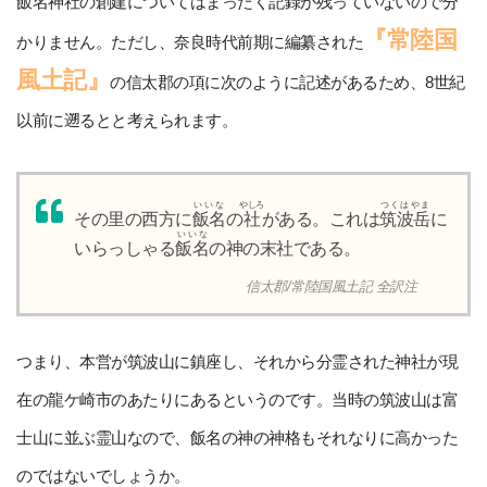
飯名神社の創建についてはまったく記録が残っていないので分
『常陸国
かりません。ただし、奈良時代前期に編纂された
風土記』
の信太郡の項に次のように記述があるため、8世紀
以前に遡るとと考えられます。
いいな
やしろ
つくはやま
その里の西方に
飯名
の
社
がある。これは
筑波岳
に
いいな
いらっしゃる
飯名
の神の末社である。
信太郡/常陸国風土記 全訳注
つまり、本営が筑波山に鎮座し、それから分霊された神社が現
在の龍ケ崎市のあたりにあるというのです。当時の筑波山は富
士山に並ぶ霊山なので、飯名の神の神格もそれなりに高かった
のではないでしょうか。