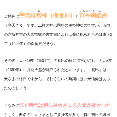
うけもち
いちきしまひめ
宇気母智
神（保食神）
市杵嶋姫
命
ご祭神は
と
（弁天さま）です。二柱の神は同格の主祭神なのですが、市内
の六所神宮の大宮司家の古文書によれば先に祀られたのは康正2
年（1456年）の保食神だそう。
その後、天正19年（1591年）の初巳の日に遷宮がされ、万治3年
（1660年）に弁財天堂が建立されたといいます。「初巳」は弁
天さまの縁日ですから、それくらいの時期には弁天信仰はあっ
たのでしょう。
江戸時代は特に弁天さまの人気が高かった
ちなみに
らしく、飯名の弁天さまとして参拝者が多く、特に初巳の縁日