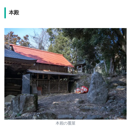
本殿
本殿の覆屋