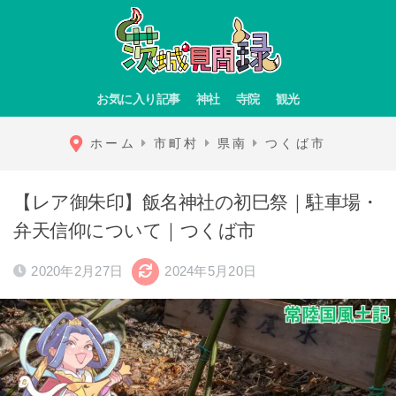
お気に入り記事
神社
寺院
観光
ホーム
市町村
県南
つくば市
【レア御朱印】飯名神社の初巳祭｜駐車場・
弁天信仰について｜つくば市
2020年2月27日
2024年5月20日