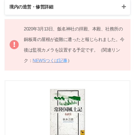
境内の造営・修営詳細
昭和58年/1983年
2020年3月13日、飯名神社の拝殿、本殿、社務所の
銅板屋根葺替え
銅板葺の屋根が盗難に遭ったと報じられました。今
平成24年/2012年
後は監視カメラを設置する予定です。（関連リン
社号標建立および石玉垣建立
ク：
NEWSつくば記事
）
＊石垣は東日本大震災復興祈願の記念事業
＊境内石碑より
平成26年/2014年
本殿および覆屋塗替え
平成28年/2016年
境内士林伐採事業
平成30年/2018年