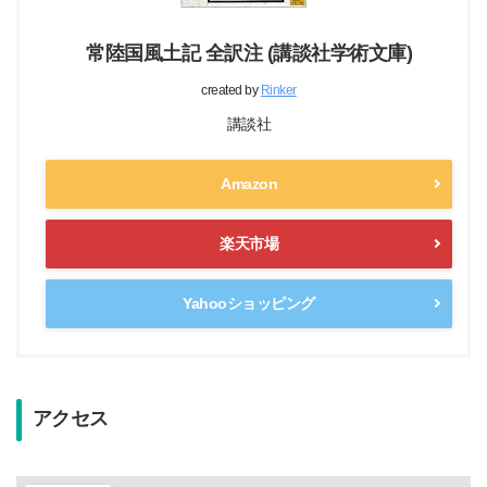
授与所改修
常陸国風土記 全訳注 (講談社学術文庫)
令和2年/2020年
拝殿・授与所屋根葺き替え
created by
Rinker
講談社
Amazon
楽天市場
Yahooショッピング
アクセス