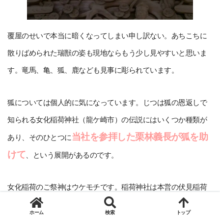
覆屋のせいで本当に暗くなってしまい申し訳ない。あちこちに
散りばめられた瑞獣の姿も現地ならもう少し見やすいと思いま
す。竜馬、亀、狐、鹿なども見事に彫られています。
狐については個人的に気になっています。じつは狐の恩返しで
知られる女化稲荷神社（龍ケ崎市）の伝説にはいくつか種類が
当社を参拝した栗林義長が狐を助
あり、そのひとつに
けて
、という展開があるのです。
女化稲荷のご祭神はウケモチです。稲荷神社は本営の伏見稲荷
の関係で主祭神をウカノミタマとすることがほとんど。そうで
ホーム
検索
トップ