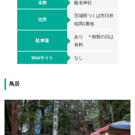
名称
飯名神社
茨城県つくば市臼井
住所
稲岡1番地
あり ＊例祭の日は
駐車場
有料
Webサイト
なし
鳥居