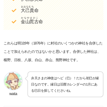
おおなむち
大己貴
命
かなやまひこ
金山毘古
命
これらは明治9年（1876年）に村社のいくつかの神社を合併した
ことで加えられたのではないかと思います。合併した神社は、
楯野、日枝、八坂、白山、赤山、熊野神社です。
弁天さまの神使はヘビ（巳）！だから初巳が縁
日なのです。縁日は旧暦カレンダーの1月にあ
る巳日を探してくださいね。
wata