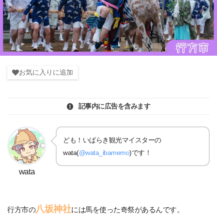
お気に入りに追加
記事内に広告を含みます
ども！いばらき観光マイスターの
wata(
@wata_ibamemo
)です！
wata
八坂神社
行方市の
には馬を使った奇祭があるんです。