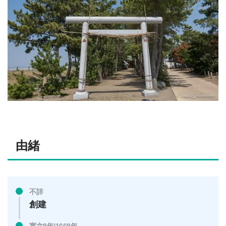
由緒
不詳
創建
寛文8年/1668年