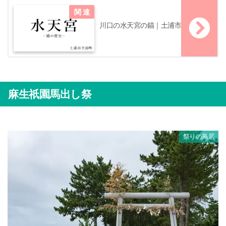
川口の水天宮の錨｜土浦市
麻生祇園馬出し祭
祭りの鳥居