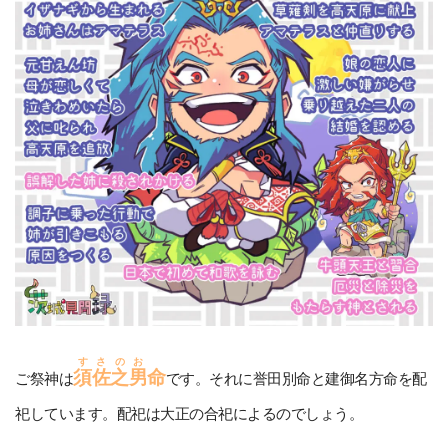
すさのお
須佐之男
命
ご祭神は
です。それに誉田別命と建御名方命を配
祀しています。配祀は大正の合祀によるのでしょう。