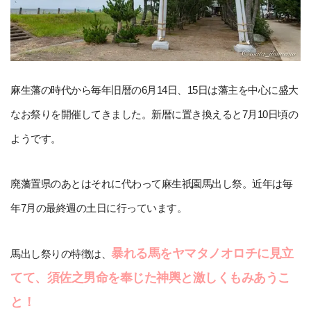
麻生藩の時代から毎年旧暦の6月14日、15日は藩主を中心に盛大
なお祭りを開催してきました。新暦に置き換えると7月10日頃の
ようです。
廃藩置県のあとはそれに代わって麻生祇園馬出し祭。近年は毎
年7月の最終週の土日に行っています。
暴れる馬をヤマタノオロチに見立
馬出し祭りの特徴は、
てて、須佐之男命を奉じた神輿と激しくもみあうこ
と！