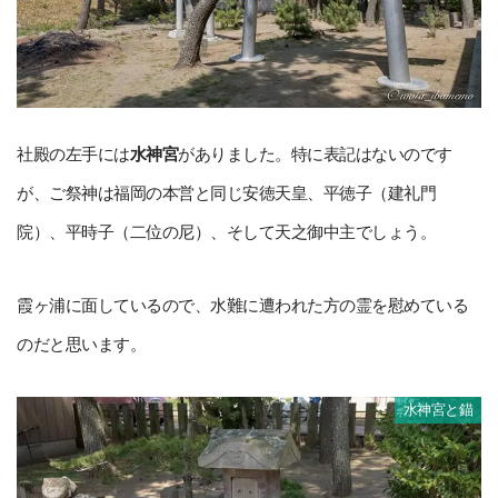
社殿の左手には
水神宮
がありました。特に表記はないのです
が、ご祭神は福岡の本営と同じ安徳天皇、平徳子（建礼門
院）、平時子（二位の尼）、そして天之御中主でしょう。
霞ヶ浦に面しているので、水難に遭われた方の霊を慰めている
のだと思います。
水神宮と錨