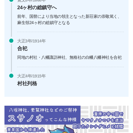
24ヶ村の総鎮守へ
前年、国替により当地の領主となった新荘家の崇敬篤く、
麻生領24ヶ村の総鎮守となる
大正3年/1914年
合祀
同地の村社・八幡諏訪神社、無格社の白幡八幡神社を合祀
大正4年/1915年
村社列格