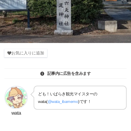
お気に入りに追加
記事内に広告を含みます
ども！いばらき観光マイスターの
wata(
@wata_ibamemo
)です！
wata