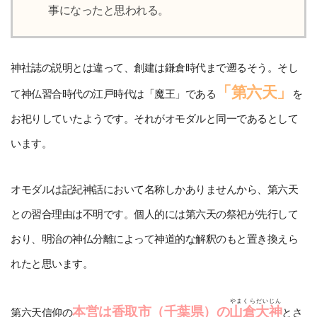
事になったと思われる。
神社誌の説明とは違って、創建は鎌倉時代まで遡るそう。そし
「第六天」
て神仏習合時代の江戸時代は「魔王」である
を
お祀りしていたようです。それがオモダルと同一であるとして
います。
オモダルは記紀神話において名称しかありませんから、第六天
との習合理由は不明です。個人的には第六天の祭祀が先行して
おり、明治の神仏分離によって神道的な解釈のもと置き換えら
れたと思います。
やまくらだいじん
本営は香取市（千葉県）の
山倉大神
第六天信仰の
とさ