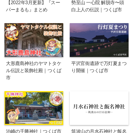
【2022年3月更新】『スー
勢至山 一心院 解脱寺〜頭
パーまるも』まとめ
白上人の伝説｜つくば市
大形鹿島神社のヤマトタケ
平沢官衙遺跡で万灯夏まつ
ル伝説と装飾社殿｜つくば
り開催｜つくば市
市
泊崎の千勝神社｜つくば市
筑波山の月水石神社と飯名