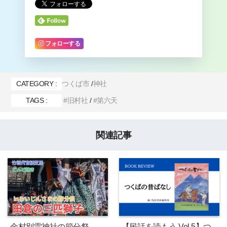
フォローする
CATEGORY :
つくば市
神社
TAGS :
旧村社
第六天
関連記事
金村別雷神社の節分祭
【民話を読もう Vol.5】つ