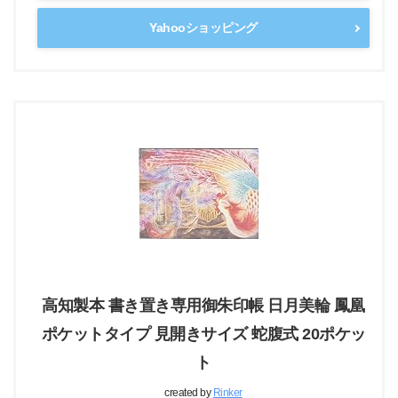
Yahooショッピング
高知製本 書き置き専用御朱印帳 日月美輪 鳳凰
ポケットタイプ 見開きサイズ 蛇腹式 20ポケッ
ト
created by
Rinker