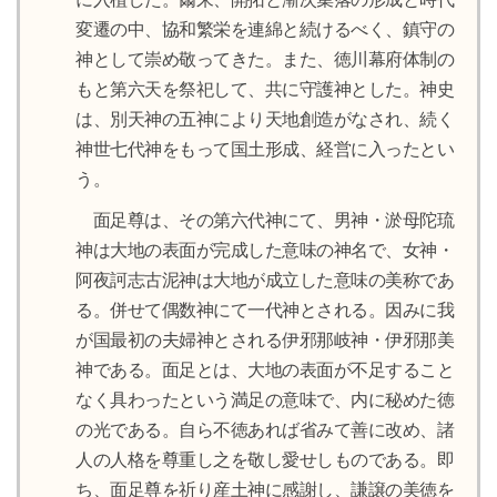
変遷の中、協和繁栄を連綿と続けるべく、鎮守の
神として崇め敬ってきた。また、徳川幕府体制の
もと第六天を祭祀して、共に守護神とした。神史
は、別天神の五神により天地創造がなされ、続く
神世七代神をもって国土形成、経営に入ったとい
う。
面足尊は、その第六代神にて、男神・淤母陀琉
神は大地の表面が完成した意味の神名で、女神・
阿夜訶志古泥神は大地が成立した意味の美称であ
る。併せて偶数神にて一代神とされる。因みに我
が国最初の夫婦神とされる伊邪那岐神・伊邪那美
神である。面足とは、大地の表面が不足すること
なく具わったという満足の意味で、内に秘めた徳
の光である。自ら不徳あれば省みて善に改め、諸
人の人格を尊重し之を敬し愛せしものである。即
ち、面足尊を祈り産土神に感謝し、謙譲の美徳を