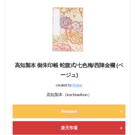
高知製本 御朱印帳 蛇腹式/七色梅/西陣金襴 (ベ
ージュ)
created by
Rinker
高知製本（kochiseihon）
Amazon
楽天市場