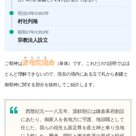
明治15年/1882年
村社列格
昭和27年/1952年
宗教法人設立
おもだる
淤母陀琉
命
ご祭神は
（単体）です。これだけの説明ではほ
とんど理解できないので、現在の境内にある立て札から創建と
御祭神に関する部分を抜粋してご紹介します。
西暦紀元一一八五年、源頼朝公は鎌倉幕府創設
にあたり、御家人を各地方に守護、地頭職として
任じた。我らの祖先も面足尊を産土神と奉り当地
に入植した。爾来、開拓と漸次集落の形成と時代