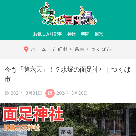
お気に入り記事
神社
寺院
観光
ホーム
市町村
県南
つくば市
今も「第六天」！？水堀の面足神社｜つくば
市
2024年3月31日
2024年5月20日