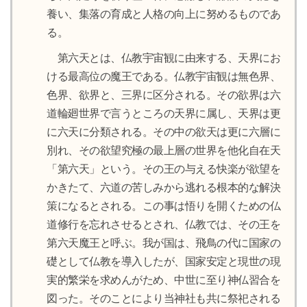
養い、集落の育成と人格の向上に努めるものであ
る。
第六天とは、仏教宇宙観に由来する、天界にお
ける最高位の魔王である。仏教宇宙観は無色界、
色界、欲界と、三界に区分される。その欲界は六
道輪廻世界で言うところの天界に属し、天界は更
に六天に分類される。その中の欲天は更に六層に
別れ、その欲望究極の最上層の世界を他化自在天
「第六天」という。その王の与える快楽が欲望を
かきたて、六道の苦しみから逃れる根本的な解決
策になるとされる。この事は悟りを開くための仏
道修行を忘れさせるとされ、仏教では、その王を
第六天魔王と呼ぶ。我が国は、飛鳥の代に国家の
礎として仏教を導入したが、国家安定と現世の現
実的繁栄を求めんがため、中世に至り神仏習合を
図った。そのことにより当神社も共に祭祀される