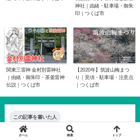
神社｜由緒・駐車場・御朱
印｜つくば市
関東三雷神 金村別雷神社
【2020年】筑波山梅まつ
｜由緒・御朱印・茶釜雷神
り｜見頃・駐車場・注意点
伝説｜つくば市
｜つくば市
この記事を書いた人
ホーム
検索
トップ
wata