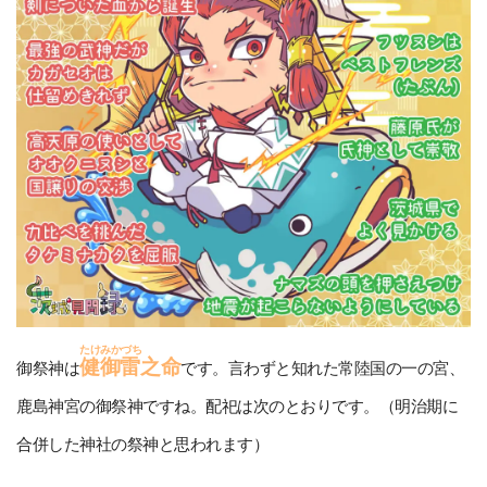
たけみかづち
健御雷
之命
御祭神は
です。言わずと知れた常陸国の一の宮、
鹿島神宮の御祭神ですね。配祀は次のとおりです。（明治期に
合併した神社の祭神と思われます）