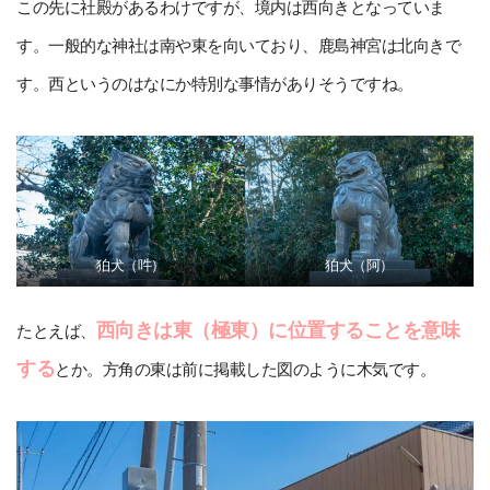
この先に社殿があるわけですが、境内は西向きとなっていま
す。一般的な神社は南や東を向いており、鹿島神宮は北向きで
す。西というのはなにか特別な事情がありそうですね。
狛犬（吽）
狛犬（阿）
西向きは東（極東）に位置することを意味
たとえば、
する
とか。方角の東は前に掲載した図のように木気です。