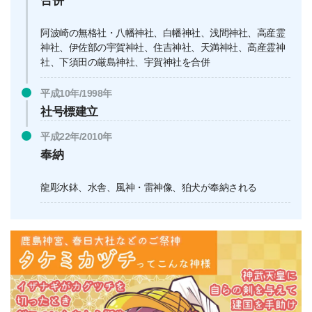
合併
阿波崎の無格社・八幡神社、白幡神社、浅間神社、高産霊
神社、伊佐部の宇賀神社、住吉神社、天満神社、高産霊神
社、下須田の厳島神社、宇賀神社を合併
平成10年/1998年
社号標建立
平成22年/2010年
奉納
龍彫水鉢、水舎、風神・雷神像、狛犬が奉納される