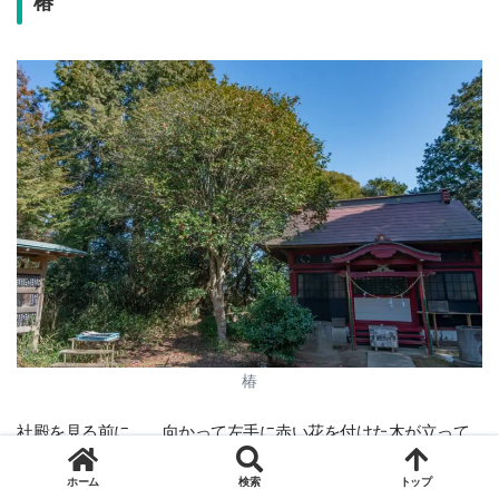
椿
椿
社殿を見る前に。。向かって左手に赤い花を付けた木が立って
つばき
椿
いました。遠目でわかりにくいですが、
かと思います。椿は
ホーム
検索
トップ