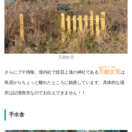
天鈿女宮
あめのうづめ
天鈿女
宮
さらにプチ情報。境内社で技芸上達の神社である
は
鳥居からちょっと離れたところに鎮座しています。具体的な場
所は記憶喪失なのでお伝えできません！！
手水舎