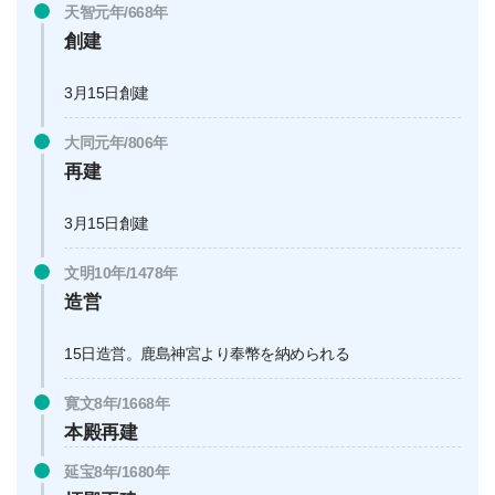
天智元年/668年
創建
3月15日創建
大同元年/806年
再建
3月15日創建
文明10年/1478年
造営
15日造営。鹿島神宮より奉幣を納められる
寛文8年/1668年
本殿再建
延宝8年/1680年