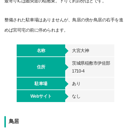
最寄りICは圏央道の稲敷東。下りて約10分ほどです。
整備された駐車場はありませんが、鳥居の傍か鳥居の右手を進
めば宮司宅の前に停められます。
名称
大宮大神
茨城県稲敷市伊佐部
住所
1710-4
駐車場
あり
Webサイト
なし
鳥居