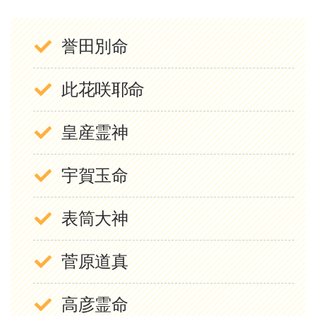
誉田別命
此花咲耶命
皇産霊神
宇賀玉命
表筒大神
菅原道真
高彦霊命