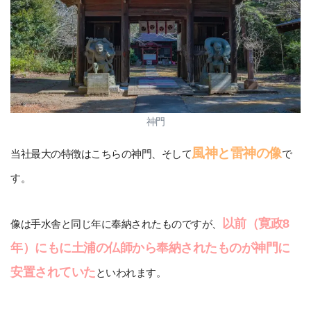
神門
風神と雷神の像
当社最大の特徴はこちらの神門、そして
で
す。
以前（寛政8
像は手水舎と同じ年に奉納されたものですが、
年）にもに土浦の仏師から奉納されたものが神門に
安置されていた
といわれます。