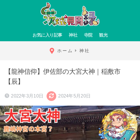
お気に入り記事
神社
寺院
観光
ホーム
神社
【龍神信仰】伊佐部の大宮大神｜稲敷市
【辰】
2022年3月10日
2024年5月20日