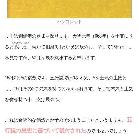
パンフレット
まずは創建年の意味を探ります。天智元年（668年）を干支にす
つちのえ・たつ
ると
戊辰
。続いて旧暦3月といえば辰の月。そして15日は。。
私見ですが、やはり辰を意味すると思います。
15は3と5の倍数です。五行説では3を木気、5を土気の生数と
し、15はその2つの気を持つと考えられます。そして木気と土気
を併せ持つ十二支は辰のみ。
五
これは奇跡的な偶然とか予めそのようにしたというよりも、
行説の思想に基づいて後付された
のではないでしょう