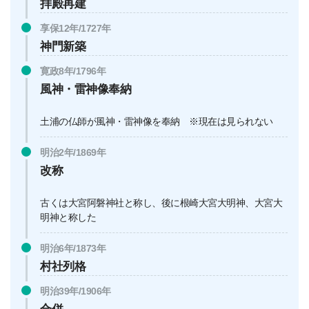
拝殿再建
享保12年/1727年
神門新築
寛政8年/1796年
風神・雷神像奉納
土浦の仏師が風神・雷神像を奉納 ※現在は見られない
明治2年/1869年
改称
古くは大宮阿磐神社と称し、後に根崎大宮大明神、大宮大
明神と称した
明治6年/1873年
村社列格
明治39年/1906年