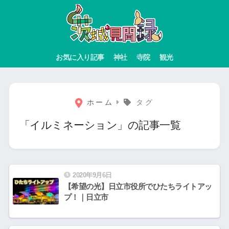
お気に入り記事
神社
寺院
観光
ホーム
タグ
「イルミネーション」の記事一覧
2020年9月6日
【希望の光】日立市役所でひたちライトアッ
プ！｜日立市