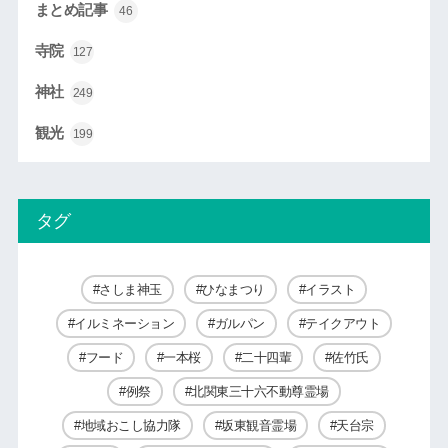
まとめ記事
46
寺院
127
神社
249
観光
199
タグ
さしま神玉
ひなまつり
イラスト
イルミネーション
ガルパン
テイクアウト
フード
一本桜
二十四輩
佐竹氏
例祭
北関東三十六不動尊霊場
地域おこし協力隊
坂東観音霊場
天台宗