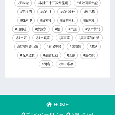
天狗党
常陸三十三観音霊場
常陸国風土記
平将門
式内社
式内論社
彼岸花
御朱印
旧村社
旧無格社
旧県社
旧郷社
曹洞宗
桜
民話
水戸黄門
浄土宗
浄土真宗
真言宗
真言宗智山派
真言宗豊山派
石塚美咲
臨済宗
花火
菅原道真
装飾社殿
読書
道の駅
閉店
集中曝涼
HOME
プライバシーポリシー
お問い合わせ