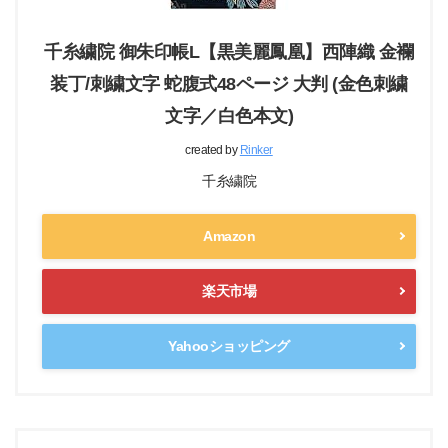
千糸繍院 御朱印帳L【黒美麗鳳凰】西陣織 金襴
装丁/刺繍文字 蛇腹式48ページ 大判 (金色刺繍
文字／白色本文)
created by
Rinker
千糸繍院
Amazon
楽天市場
Yahooショッピング