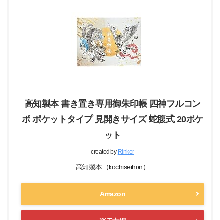
高知製本 書き置き専用御朱印帳 四神フルコン
ボ ポケットタイプ 見開きサイズ 蛇腹式 20ポケ
ット
created by
Rinker
高知製本（kochiseihon）
Amazon