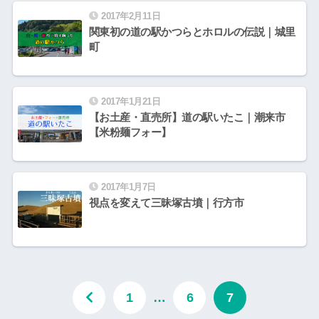
2017年2月11日
関東初の道の駅かつらとホロルの伝説｜城里
町
2017年1月21日
【お土産・直売所】道の駅いたこ｜潮来市
【米粉麺フォー】
2017年1月7日
視点を変えて三昧塚古墳｜行方市
1
…
6
7