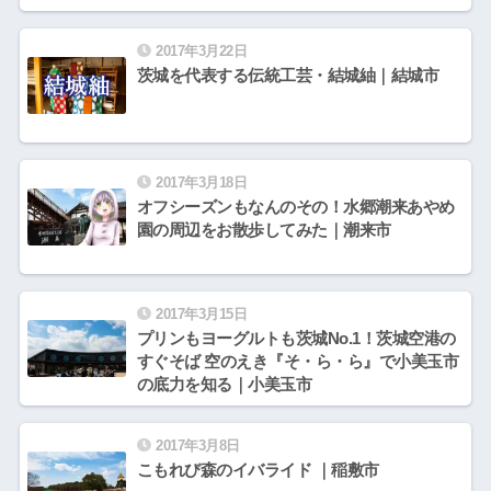
2017年3月22日
茨城を代表する伝統工芸・結城紬｜結城市
2017年3月18日
オフシーズンもなんのその！水郷潮来あやめ
園の周辺をお散歩してみた｜潮来市
2017年3月15日
プリンもヨーグルトも茨城No.1！茨城空港の
すぐそば 空のえき『そ・ら・ら』で小美玉市
の底力を知る｜小美玉市
2017年3月8日
こもれび森のイバライド ｜稲敷市