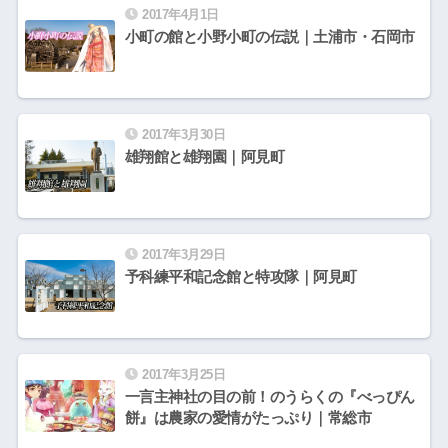
2017年4月1日
小町の館と小野小町の伝説｜土浦市・石岡市
2017年3月30日
雄翔館と雄翔園｜阿見町
2017年3月29日
予科練平和記念館と特攻隊｜阿見町
2017年3月25日
一言主神社の目の前！のうらくの『べっぴん
餅』は農家の愛情がたっぷり｜常総市