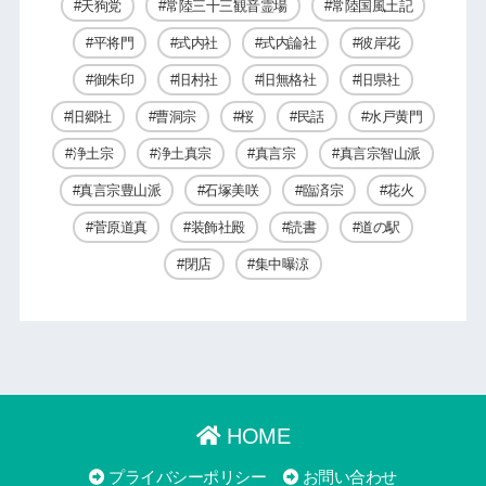
天狗党
常陸三十三観音霊場
常陸国風土記
平将門
式内社
式内論社
彼岸花
御朱印
旧村社
旧無格社
旧県社
旧郷社
曹洞宗
桜
民話
水戸黄門
浄土宗
浄土真宗
真言宗
真言宗智山派
真言宗豊山派
石塚美咲
臨済宗
花火
菅原道真
装飾社殿
読書
道の駅
閉店
集中曝涼
HOME
プライバシーポリシー
お問い合わせ