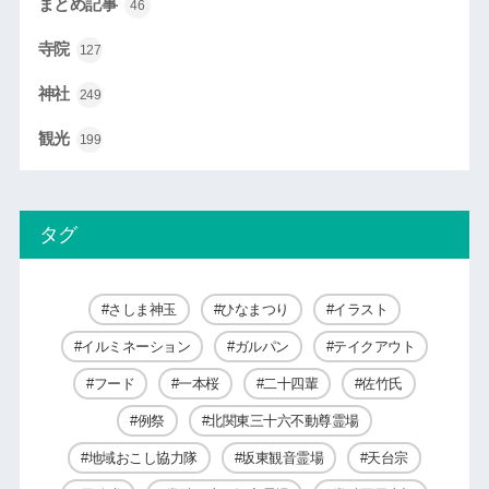
まとめ記事
46
寺院
127
神社
249
観光
199
タグ
さしま神玉
ひなまつり
イラスト
イルミネーション
ガルパン
テイクアウト
フード
一本桜
二十四輩
佐竹氏
例祭
北関東三十六不動尊霊場
地域おこし協力隊
坂東観音霊場
天台宗