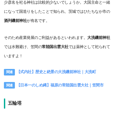
少彦名を祀る神社は比較的少ないでしょうか。大国主命と一緒
になって国造りをしたことで知られ、茨城ではひたちなか市の
酒列磯前神社
が有名です。
そのため産業発展のご利益があるといわれます。
大洗磯前神社
では水難避け、笠間の
常陸国出雲大社
では薬神として祀られて
いますよ！
【式内社】歴史と絶景の大洗磯前神社｜大洗町
【日本一のしめ縄】福原の常陸国出雲大社｜笠間市
五輪塔