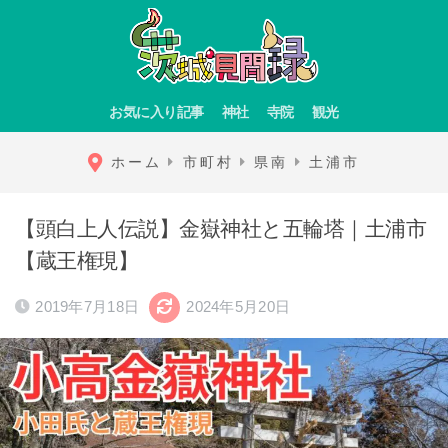
お気に入り記事
神社
寺院
観光
ホーム
市町村
県南
土浦市
【頭白上人伝説】金嶽神社と五輪塔｜土浦市
【蔵王権現】
2019年7月18日
2024年5月20日