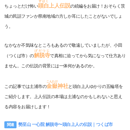
ずはく
頭白
上人伝説
ちょっとだけ怖い
の続編をお届け！おそらく茨
城の民話ファンか県南地域の方しか耳にしたことがないでしょ
う。
なかなか不気味なところもあるので敬遠していましたが、小田
げだつじ
解脱寺
（つくば市）の
で真相に迫ってから気になって仕方あり
ません。この伝説の背景には一体何があるのか。
こんたけ
金嶽
神社
この記事では土浦市の
と頭白上人ゆかりの五輪塔を
ご紹介します。上人伝説の本場は土浦なのかもしれないと思え
る内容をお届けします！
勢至山 一心院 解脱寺〜頭白上人の伝説｜つくば市