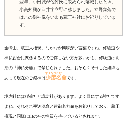
翌年、小田城が佐竹氏に攻められ落城したとき、
小高知興が臼井字立野に移しました。立野集落で
はこの御神像をいまも蔵王神社にお祀りしていま
す。
金峰山、蔵王大権現。なかなか興味深い言葉ですね。修験道や
神仏習合に関係するのでご存じない方が多いかも。修験道は明
治の『神仏分離』で禁じられました。おそらくそうした経緯も
すくなびこな
少彦名
命
あって現在のご祭神は
です。
境内社には稲荷社と諏訪社があります。よく目にする神社です
よね。それぞれ宇迦魂命と建御名方命をお祀りしており、蔵王
権現と同様に山の神の性質を持っているとされます。