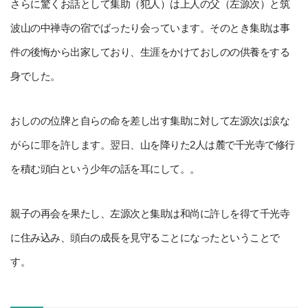
さらに驚くお話として集助（犯人）は上人の父（左源次）と筑
波山の中禅寺の宿でばったり会っています。そのとき集助は事
件の後悔から出家しており、生涯をかけておしのの供養をする
身でした。
おしのの位牌と自らの命を差し出す集助に対して左源次は涙な
がらに罪を許します。翌日、山を降りた2人は麓で千光寺で修行
を積む頭白という少年の話を耳にして。。
親子の再会を果たし、左源次と集助は和尚に許しを得て千光寺
に住み込み、頭白の成長を見守ることになったということで
す。