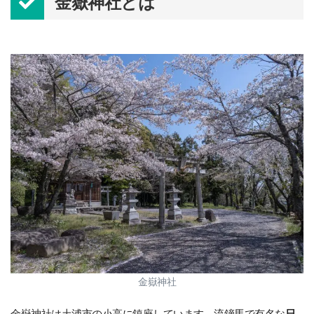
金嶽神社とは
金嶽神社
金嶽神社は土浦市の小高に鎮座しています。流鏑馬で有名な
日