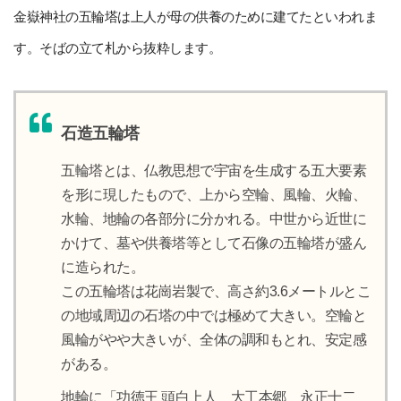
金嶽神社の五輪塔は上人が母の供養のために建てたといわれま
す。そばの立て札から抜粋します。
石造五輪塔
五輪塔とは、仏教思想で宇宙を生成する五大要素
を形に現したもので、上から空輪、風輪、火輪、
水輪、地輪の各部分に分かれる。中世から近世に
かけて、墓や供養塔等として石像の五輪塔が盛ん
に造られた。
この五輪塔は花崗岩製で、高さ約3.6メートルとこ
の地域周辺の石塔の中では極めて大きい。空輪と
風輪がやや大きいが、全体の調和もとれ、安定感
がある。
地輪に「功徳王 頭白上人 大工本郷 永正十二