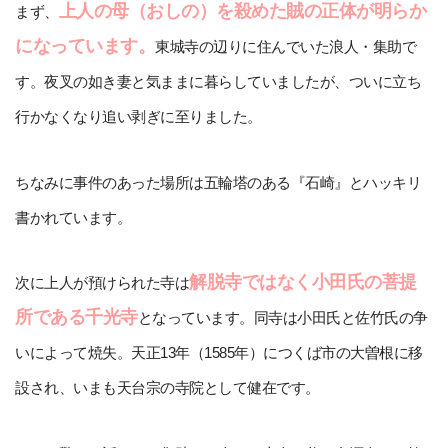
上人の母（おしの）を殺めた賊の正体が明らか
まず、
になっています。
東城寺の辺りに住んでいた浪人・集助で
す。夜叉の如き妻と気ままに暮らしていましたが、ついに立ち
行かなくなり追い剥ぎに至りました。
ちなみに事件のあった場所は五輪塔のある『石崎』とハッキリ
書かれています。
解脱寺ではなく小田氏の菩提
次に上人が預けられた寺は
所である千光寺
となっています。同寺は小田氏と佐竹氏の争
いによって焼失。天正13年（1585年）につくば市の大曽根に移
設され、いまも天台宗の寺院として健在です。