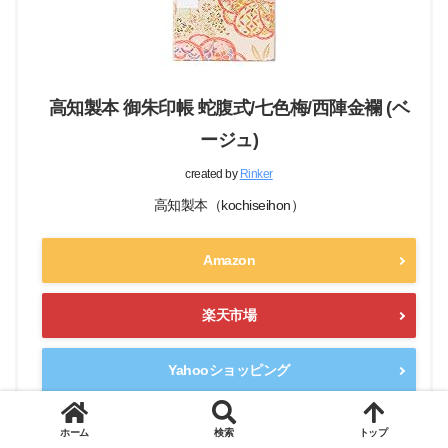
高知製本 御朱印帳 蛇腹式/七色梅/西陣金襴 (ベ
ージュ)
created by
Rinker
高知製本（kochiseihon）
Amazon
楽天市場
Yahooショッピング
ホーム
検索
トップ