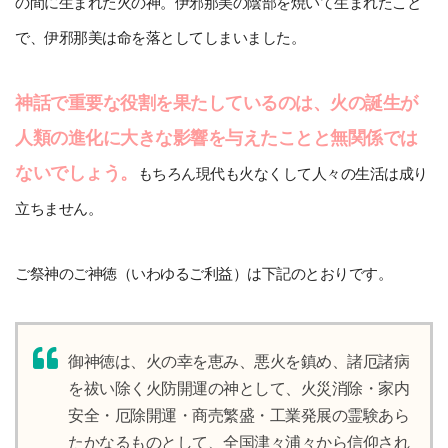
の間に生まれた火の神。伊邪那美の陰部を焼いて生まれたこと
で、伊邪那美は命を落としてしまいました。
神話で重要な役割を果たしているのは、火の誕生が
人類の進化に大きな影響を与えたことと無関係では
ないでしょう。
もちろん現代も火なくして人々の生活は成り
立ちません。
ご祭神のご神徳（いわゆるご利益）は下記のとおりです。
御神徳は、火の幸を恵み、悪火を鎮め、諸厄諸病
を祓い除く火防開運の神として、火災消除・家内
安全・厄除開運・商売繁盛・工業発展の霊験あら
たかなるものとして、全国津々浦々から信仰され