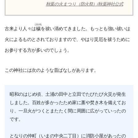
秋葉の火まつり（防火祭）/秋葉神社公式
けがれ
古来より人々は
穢
を祓い清めてきました。もっとも強い祓いは
火によるものとされておりますので、やはり災厄を祓うために
お参りする方が多いのでしょう。
この神社には次のような昔ばなしがあります。
昭和のはじめ頃、土浦の田中と立田でたびたび火災が発生
しました。百姓が多かったため家に藁や焚き木を備えてお
り、一旦火がつくとまたたく間に周囲に広がっていったの
です。
となりの仲町（いまの中央二丁目）に消防小屋があったの