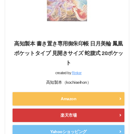
高知製本 書き置き専用御朱印帳 日月美輪 鳳凰
ポケットタイプ 見開きサイズ 蛇腹式 20ポケッ
ト
created by
Rinker
高知製本（kochiseihon）
Amazon
楽天市場
Yahooショッピング