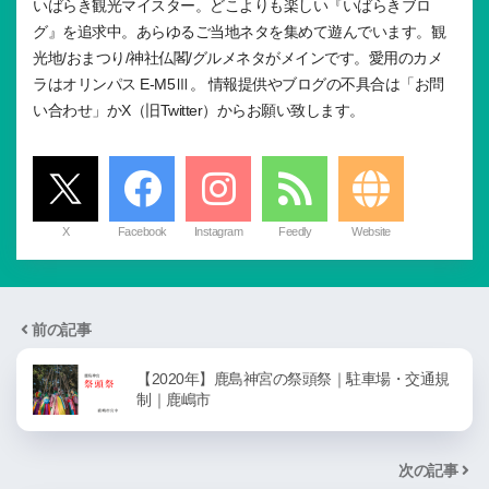
いばらき観光マイスター。どこよりも楽しい『いばらきブロ
グ』を追求中。あらゆるご当地ネタを集めて遊んでいます。観
光地/おまつり/神社仏閣/グルメネタがメインです。愛用のカメ
ラはオリンパス E-M5Ⅲ。 情報提供やブログの不具合は「お問
い合わせ」かX（旧Twitter）からお願い致します。
X
Facebook
Instagram
Feedly
Website
前の記事
【2020年】鹿島神宮の祭頭祭｜駐車場・交通規
制｜鹿嶋市
次の記事