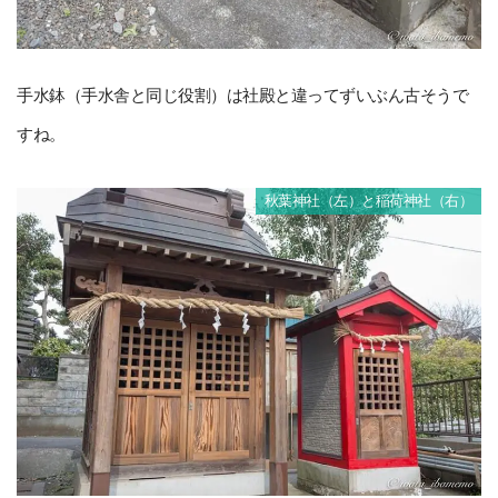
手水鉢（手水舎と同じ役割）は社殿と違ってずいぶん古そうで
すね。
秋葉神社（左）と稲荷神社（右）