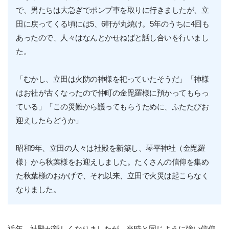
で、男たちは大急ぎでポンプ車を取りに行きましたが、立
田に戻ってくる頃には5、6軒が丸焼け。5年のうちに4回も
あったので、人々はなんとかせねばと話し合いを行いまし
た。
「むかし、立田は火防の神様を祀っていたそうだ」「神様
はお社が古くなったので仲町の金毘羅様に預かってもらっ
ている」「この災難から護ってもらうために、ふたたびお
迎えしたらどうか」
昭和9年、立田の人々は社殿を新築し、琴平神社（金毘羅
様）から秋葉様をお迎えしました。たくさんの信仰を集め
た秋葉様のおかげで、それ以来、立田で火災は起こらなく
なりました。
近年、社殿が新しくなりましたが、当時と同じように強い信仰