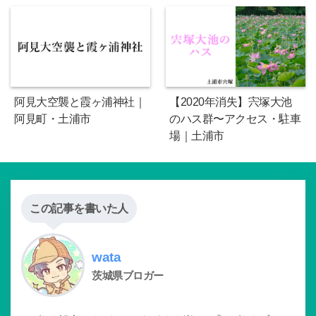
阿見大空襲と霞ヶ浦神社｜
【2020年消失】宍塚大池
阿見町・土浦市
のハス群〜アクセス・駐車
場｜土浦市
この記事を書いた人
wata
茨城県ブロガー