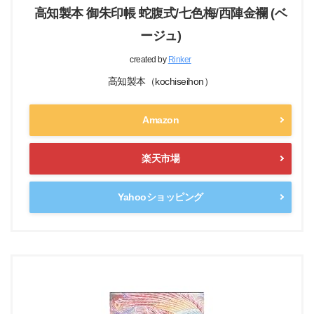
高知製本 御朱印帳 蛇腹式/七色梅/西陣金襴 (ベ
ージュ)
created by
Rinker
高知製本（kochiseihon）
Amazon
楽天市場
Yahooショッピング