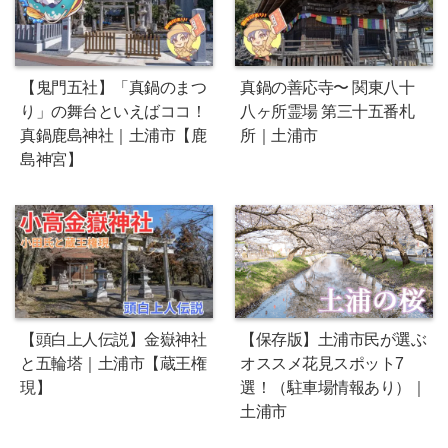
【鬼門五社】「真鍋のまつ
真鍋の善応寺〜 関東八十
り」の舞台といえばココ！
八ヶ所霊場 第三十五番札
真鍋鹿島神社｜土浦市【鹿
所｜土浦市
島神宮】
【頭白上人伝説】金嶽神社
【保存版】土浦市民が選ぶ
と五輪塔｜土浦市【蔵王権
オススメ花見スポット7
現】
選！（駐車場情報あり）｜
土浦市