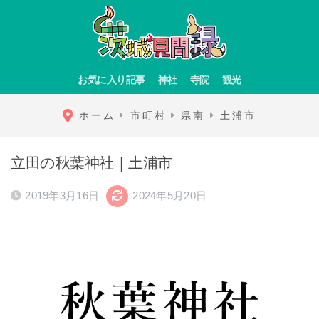
お気に入り記事
神社
寺院
観光
ホーム
市町村
県南
土浦市
立田の秋葉神社｜土浦市
2019年3月16日
2024年5月20日