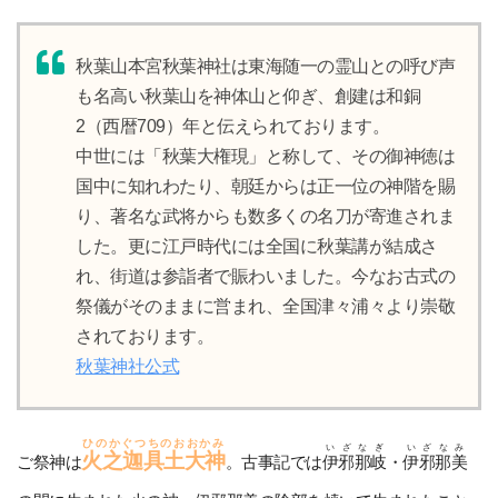
秋葉山本宮秋葉神社は東海随一の霊山との呼び声
も名高い秋葉山を神体山と仰ぎ、創建は和銅
2（西暦709）年と伝えられております。
中世には「秋葉大権現」と称して、その御神徳は
国中に知れわたり、朝廷からは正一位の神階を賜
り、著名な武将からも数多くの名刀が寄進されま
した。更に江戸時代には全国に秋葉講が結成さ
れ、街道は参詣者で賑わいました。今なお古式の
祭儀がそのままに営まれ、全国津々浦々より崇敬
されております。
秋葉神社公式
ひのかぐつちのおおかみ
いざなぎ
いざなみ
火之迦具土大神
ご祭神は
。古事記では
伊邪那岐
・
伊邪那美