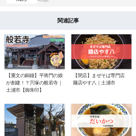
関連記事
【重文の銅鐘】平将門の娘
【閉店】まぜそば専門店
が創建！？宍塚の般若寺｜
麺店やす八｜土浦市
土浦市【御朱印】