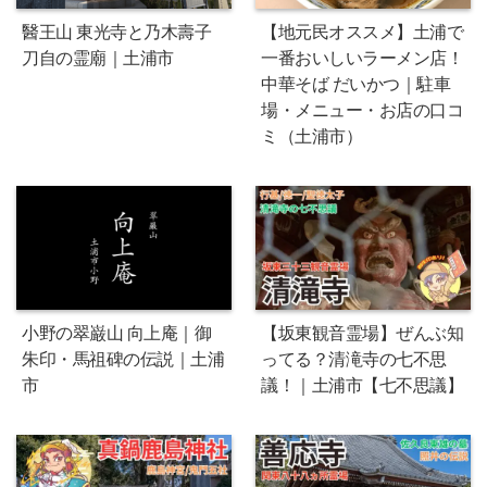
醫王山 東光寺と乃木壽子
【地元民オススメ】土浦で
刀自の霊廟｜土浦市
一番おいしいラーメン店！
中華そば だいかつ｜駐車
場・メニュー・お店の口コ
ミ（土浦市）
小野の翠巌山 向上庵｜御
【坂東観音霊場】ぜんぶ知
朱印・馬祖碑の伝説｜土浦
ってる？清滝寺の七不思
市
議！｜土浦市【七不思議】