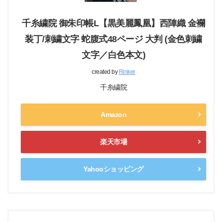
千糸繍院 御朱印帳L【黒美麗鳳凰】西陣織 金襴
装丁/刺繍文字 蛇腹式48ページ 大判 (金色刺繍
文字／白色本文)
created by
Rinker
千糸繍院
Amazon
楽天市場
Yahooショッピング