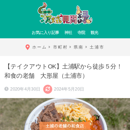
お気に入り記事
神社
寺院
観光
ホーム
市町村
県南
土浦市
【テイクアウトOK】土浦駅から徒歩５分！
和食の老舗 大形屋（土浦市）
2020年4月30日
2024年5月20日