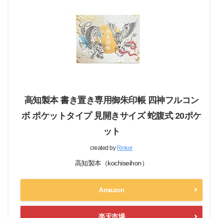
高知製本 書き置き専用御朱印帳 四神フルコン
ボ ポケットタイプ 見開きサイズ 蛇腹式 20ポケ
ット
created by
Rinker
高知製本（kochiseihon）
Amazon
楽天市場