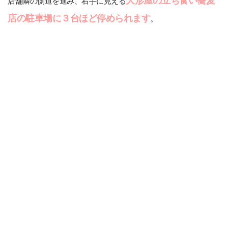
大形屋の立ち食い蕎麦
店舗隣の側道を進み、右手に見える
店の駐車場に３台ほど停められます
。