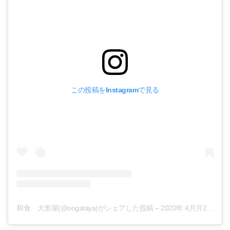
この投稿をInstagramで見る
和食 大形屋(@oogataya)がシェアした投稿
–
2020年 4月月20日午