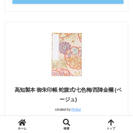
高知製本 御朱印帳 蛇腹式/七色梅/西陣金襴 (ベ
ージュ)
created by
Rinker
高知製本（kochiseihon）
ホーム
検索
トップ