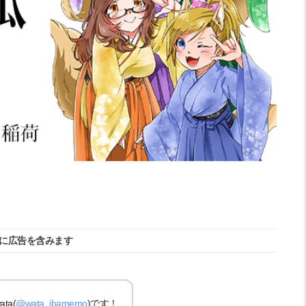
に広告を含みます
a(
@wata_ibamemo
)です！