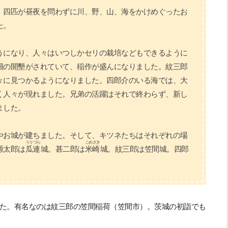
。四匹が昼夜を問わずに川、野、山、海をかけめぐったお
た。
うになり、人々はいつしかセリの栽培などもできるように
畑の開墾がされていて、稲作が盛んになりました。紋三郎
々に見つかるようになりました。四郎介のいる海では、大
く人々が現れました。兄弟の活躍はそれで終わらず、新し
ました。
やお城が建ちました。そして、キツネたちはそれぞれの場
うりづら
こめざき
源太郎は
瓜連
城。甚二郎は
米崎
城。紋三郎は笠間城。四郎
た。有名なのは紋三郎の笠間稲荷（笠間市）。茨城の初詣でも