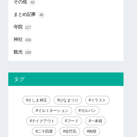
その他
43
まとめ記事
46
寺院
127
神社
249
観光
199
タグ
さしま神玉
ひなまつり
イラスト
イルミネーション
ガルパン
テイクアウト
フード
一本桜
二十四輩
佐竹氏
例祭