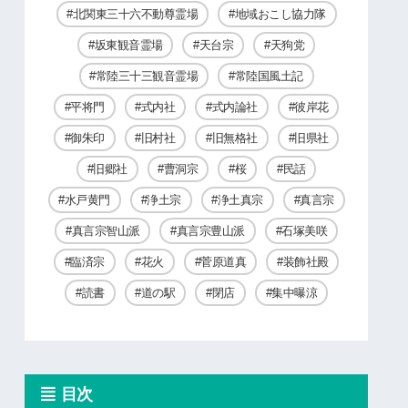
北関東三十六不動尊霊場
地域おこし協力隊
坂東観音霊場
天台宗
天狗党
常陸三十三観音霊場
常陸国風土記
平将門
式内社
式内論社
彼岸花
御朱印
旧村社
旧無格社
旧県社
旧郷社
曹洞宗
桜
民話
水戸黄門
浄土宗
浄土真宗
真言宗
真言宗智山派
真言宗豊山派
石塚美咲
臨済宗
花火
菅原道真
装飾社殿
読書
道の駅
閉店
集中曝涼
目次