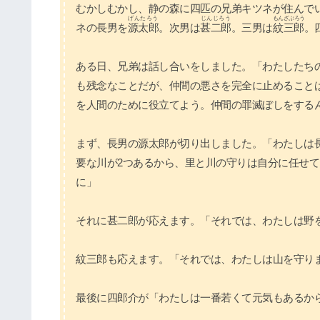
むかしむかし、静の森に四匹の兄弟キツネが住んで
げんたろう
じんじろう
もんざぶろう
ネの長男を
源太郎
。次男は
甚二郎
。三男は
紋三郎
。
ある日、兄弟は話し合いをしました。「わたしたち
も残念なことだが、仲間の悪さを完全に止めること
を人間のために役立てよう。仲間の罪滅ぼしをする
まず、長男の源太郎が切り出しました。「わたしは
要な川が2つあるから、里と川の守りは自分に任せ
に」
それに甚二郎が応えます。「それでは、わたしは野
紋三郎も応えます。「それでは、わたしは山を守り
最後に四郎介が「わたしは一番若くて元気もあるか