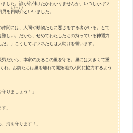
いました。誰が名付けたかわかりませんが、いつしかキツ
しろうすけ
四男を
四郎介
といいました。
の仲間には、人間や動物たちに悪さをする者がいる。とて
は難しい。だから、せめてわたしたちの持っている神通力
んだ。」こうしてキツネたちは人助けを誓います。
長男だから、本家のあるこの里を守る。里には大きくて重
てくれ。お前たちは里を離れて開拓地の人間に協力するよう
を守りましょう！」
ます」
ら、海を守ります！」