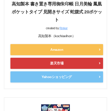
高知製本 書き置き専用御朱印帳 日月美輪 鳳凰
ポケットタイプ 見開きサイズ 蛇腹式 20ポケッ
ト
created by
Rinker
高知製本（kochiseihon）
Amazon
楽天市場
Yahooショッピング