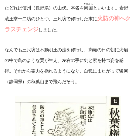
かねくに
たどれば信州（長野県）の山伏。本名を
周国
といいます。岩野
火防の神へク
蔵王堂十二坊のひとつ、三尺坊で修行した末に
ラスチェンジ
しました。
なんでも三尺坊は不動明王の法を修行し、満願の日の朝に火焔
の中で鳥のような翼が生え、左右の手に剣と索を持つ姿を感
得。それから霊力を操れるようになり、白狐にまたがって駿河
（静岡県）の秋葉山まで飛んだそう。