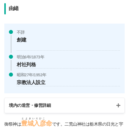
由緒
不詳
創建
明治6年/1873年
村社列格
昭和27年/1952年
宗教法人設立
境内の造営・修営詳細
とよきいりひこ
豊城入彦
命
御祭神は
です。二荒山神社は栃木県の日光と宇
大正12年/1923年