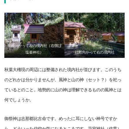
社殿向かって左の境内社（右側は
塩釜神社）
社殿向かって右の境内社
秋葉大権現の周辺には整備された境内社が並びます。このうち
のどれかは分かりませんが、風神と山の神（セット？）を祀っ
ているとのこと。地勢的に山の神は理解できるものの風神とは
何でしょうか。
御祭神は志那都比古命です。めったに耳にしない神号ですか
ら、どういった信仰か気になるところです。花室神社（佐貫）