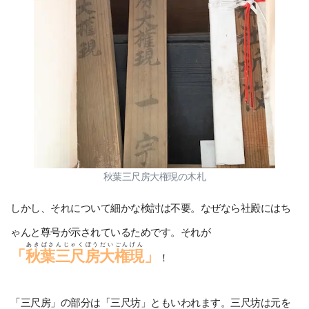
秋葉三尺房大権現の木札
しかし、それについて細かな検討は不要。なぜなら社殿にはち
ゃんと尊号が示されているためです。それが
あきばさんじゃくぼうだいごんげん
「
秋葉三尺房大権現
」
！
「三尺房」の部分は「三尺坊」ともいわれます。三尺坊は元を