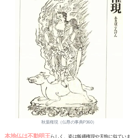
秋葉権現（仏尊の事典P360）
本地仏は不動明王
らしく、姿は飯縄権現や天狗に似ていま