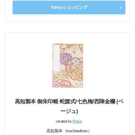
Yahooショッピング
高知製本 御朱印帳 蛇腹式/七色梅/西陣金襴 (ベ
ージュ)
created by
Rinker
高知製本（kochiseihon）