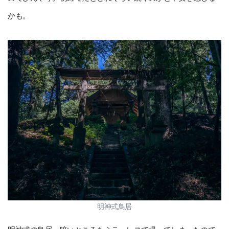
かも。
明神式鳥居