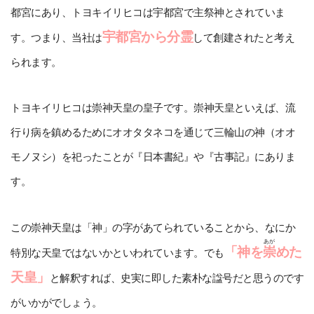
社号標建立
都宮にあり、トヨキイリヒコは宇都宮で主祭神とされていま
宇都宮から分霊
す。つまり、当社は
して創建されたと考え
昭和57年/1982年
られます。
幟立建立
トヨキイリヒコは崇神天皇の皇子です。崇神天皇といえば、流
行り病を鎮めるためにオオタタネコを通じて三輪山の神（オオ
モノヌシ）を祀ったことが『日本書紀』や『古事記』にありま
す。
この崇神天皇は「神」の字があてられていることから、なにか
あが
「神を
崇
めた
特別な天皇ではないかといわれています。でも
天皇」
と解釈すれば、史実に即した素朴な諡号だと思うのです
がいかがでしょう。