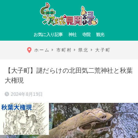
お気に入り記事
神社
寺院
観光
ホーム
市町村
県北
大子町
【大子町】謎だらけの北田気二荒神社と秋葉
大権現
2024年8月19日