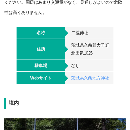
ください。周辺はあまり交通量がなく、見通しがよいので危険
性は高くありません。
名称
二荒神社
茨城県久慈郡大子町
住所
北田気1025
駐車場
なし
Webサイト
茨城県久慈地方神社
境内