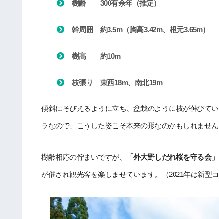
樹齢 300有余年（推定）
幹周囲 約3.5m（胸高3.42m、根元3.65m）
樹高 約10m
枝張り 東西18m、南北19m
傾斜にそびえるように立ち、盆栽のように枝が伸びてい
ラなので、こうした姿こそ本来の形なのかもしれません
樹齢相応の佇まいですが、
「外大野しだれ桜を守る会」
が催され観光客を楽しませています。（2021年は新型