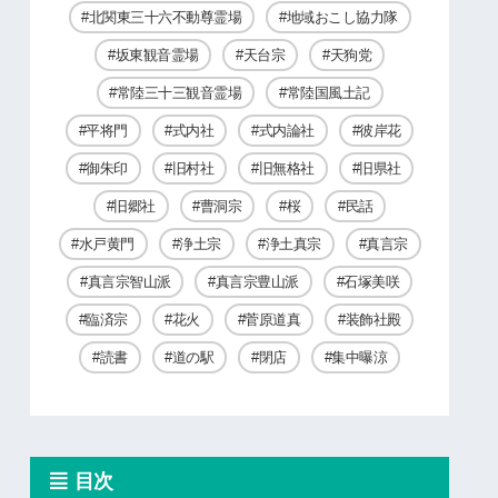
北関東三十六不動尊霊場
地域おこし協力隊
坂東観音霊場
天台宗
天狗党
常陸三十三観音霊場
常陸国風土記
平将門
式内社
式内論社
彼岸花
御朱印
旧村社
旧無格社
旧県社
旧郷社
曹洞宗
桜
民話
水戸黄門
浄土宗
浄土真宗
真言宗
真言宗智山派
真言宗豊山派
石塚美咲
臨済宗
花火
菅原道真
装飾社殿
読書
道の駅
閉店
集中曝涼
目次