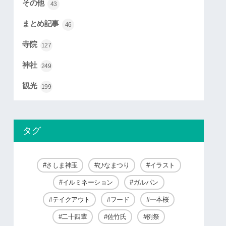
その他
43
まとめ記事
46
寺院
127
神社
249
観光
199
タグ
さしま神玉
ひなまつり
イラスト
イルミネーション
ガルパン
テイクアウト
フード
一本桜
二十四輩
佐竹氏
例祭