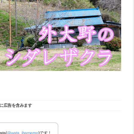
に広告を含みます
a(
@wata_ibamemo
)です！