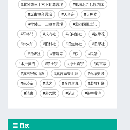
北関東三十六不動尊霊場
地域おこし協力隊
坂東観音霊場
天台宗
天狗党
常陸三十三観音霊場
常陸国風土記
平将門
式内社
式内論社
彼岸花
御朱印
旧村社
旧無格社
旧県社
旧郷社
曹洞宗
桜
民話
水戸黄門
浄土宗
浄土真宗
真言宗
真言宗智山派
真言宗豊山派
石塚美咲
臨済宗
花火
菅原道真
装飾社殿
読書
道の駅
閉店
集中曝涼
目次