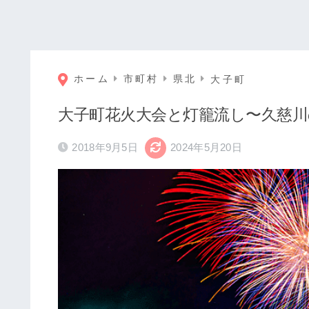
ホーム
市町村
県北
大子町
大子町花火大会と灯籠流し〜久慈川
2018年9月5日
2024年5月20日