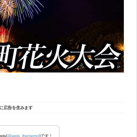
に広告を含みます
a(
@wata_ibamemo
)です！