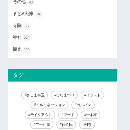
その他
43
まとめ記事
46
寺院
127
神社
249
観光
199
タグ
さしま神玉
ひなまつり
イラスト
イルミネーション
ガルパン
テイクアウト
フード
一本桜
二十四輩
佐竹氏
例祭