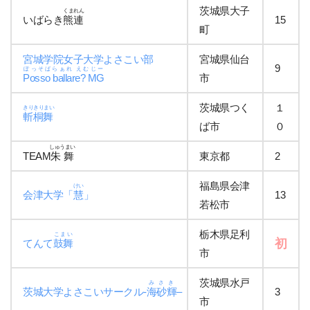
茨城県大子
くまれん
いばらき
熊連
15
町
宮城学院女子大学よさこい部
宮城県仙台
9
ぽっそばらぁれ えむじー
Posso ballare? MG
市
茨城県つく
１
きりきりまい
斬桐舞
ば市
０
しゅうまい
TEAM
朱舞
東京都
2
福島県会津
けい
会津大学「
慧
」
13
若松市
栃木県足利
こまい
初
てんて
鼓舞
市
茨城県水戸
みさき
茨城大学よさこいサークル-
海砂輝
–
3
市