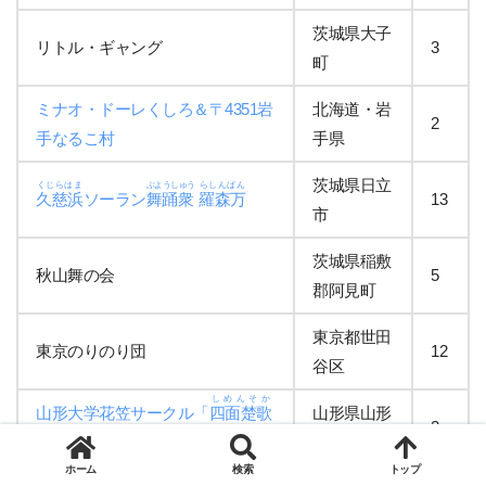
茨城県大子
リトル・ギャング
3
町
ミナオ・ドーレくしろ＆〒4351岩
北海道・岩
2
手なるこ村
手県
茨城県日立
くじらはま
ぶようしゅう
らしんばん
久慈浜
ソーラン
舞踊衆
羅森万
13
市
茨城県稲敷
秋山舞の会
5
郡阿見町
東京都世田
東京のりのり団
12
谷区
しめんそか
山形大学花笠サークル「
四面楚歌
山形県山形
2
」
市
ホーム
検索
トップ