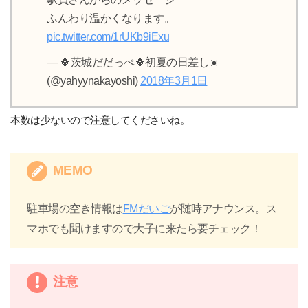
ふんわり温かくなります。
pic.twitter.com/1rUKb9iExu
— 🍀茨城だだっぺ🍀初夏の日差し☀️
(@yahyynakayoshi)
2018年3月1日
本数は少ないので注意してくださいね。
MEMO
駐車場の空き情報は
FMだいご
が随時アナウンス。ス
マホでも聞けますので大子に来たら要チェック！
注意