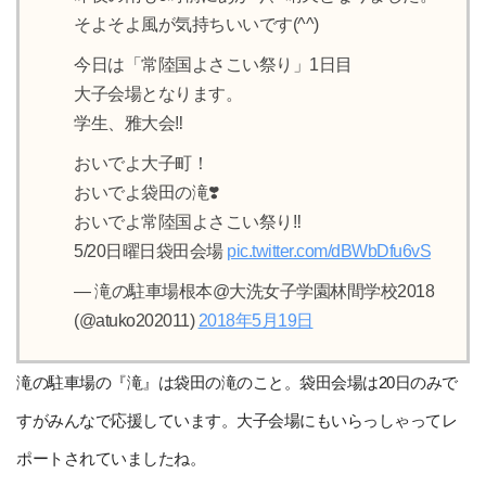
そよそよ風が気持ちいいです(^^)
今日は「常陸国よさこい祭り」1日目
大子会場となります。
学生、雅大会‼︎
おいでよ大子町！
おいでよ袋田の滝❣️
おいでよ常陸国よさこい祭り‼︎
5/20日曜日袋田会場
pic.twitter.com/dBWbDfu6vS
— 滝の駐車場根本@大洗女子学園林間学校2018
(@atuko202011)
2018年5月19日
滝の駐車場の『滝』は袋田の滝のこと。袋田会場は20日のみで
すがみんなで応援しています。大子会場にもいらっしゃってレ
ポートされていましたね。