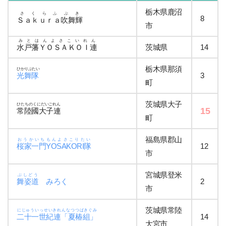
栃木県鹿沼
さくらふぶき
8
Ｓａｋｕｒａ吹舞輝
市
みとはんよさこいれん
水戸藩ＹＯＳＡＫＯＩ連
茨城県
14
栃木県那須
ひかりぶたい
光舞隊
3
町
茨城県大子
ひたちのくにだいごれん
15
常陸國大子連
町
福島県郡山
おうかいちもんよさこりたい
桜家一門YOSAKORI隊
12
市
宮城県登米
ぶしどう
舞姿道
みろく
2
市
茨城県常陸
にじゅういっせいきれんなつつばきぐみ
二十一世紀連「夏椿組」
14
大宮市