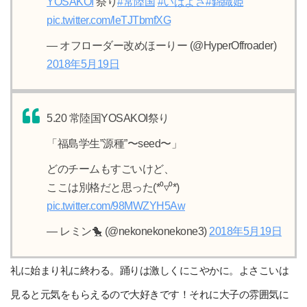
YOSAKOI
祭り
#常陸国
#いばよさ
#錦織姫
pic.twitter.com/leTJTbmfXG
— オフローダー改めほーりー (@HyperOffroader)
2018年5月19日
5.20 常陸国YOSAKOI祭り
「福島学生”源種”〜seed〜」
どのチームもすごいけど、
ここは別格だと思った(*⁰▿⁰*)
pic.twitter.com/98MWZYH5Aw
— レミン🐤 (@nekonekonekone3)
2018年5月19日
礼に始まり礼に終わる。踊りは激しくにこやかに。よさこいは
見ると元気をもらえるので大好きです！それに大子の雰囲気に