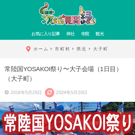
お気に入り記事
神社
寺院
観光
ホーム
市町村
県北
大子町
常陸国YOSAKOI祭り〜大子会場（1日目）
（大子町）
2018年5月26日
2024年5月20日