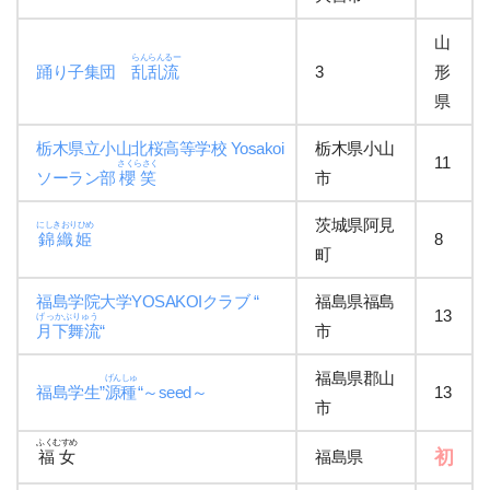
山
らんらんるー
踊り子集団
乱乱流
3
形
県
栃木県立小山北桜高等学校 Yosakoi
栃木県小山
11
さくらさく
ソーラン部
櫻笑
市
茨城県阿見
にしきおりひめ
錦織姫
8
町
福島学院大学YOSAKOIクラブ “
福島県福島
13
げっかぶりゅう
月下舞流
“
市
福島県郡山
げんしゅ
福島学生”
源種
“～seed～
13
市
ふくむすめ
初
福女
福島県