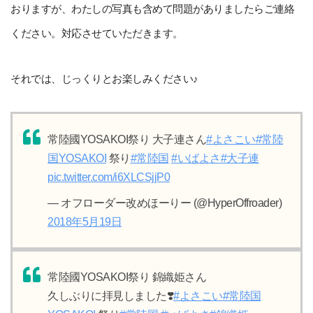
おりますが、わたしの写真も含めて問題がありましたらご連絡
ください。対応させていただきます。
それでは、じっくりとお楽しみください♪
常陸國YOSAKOI祭り 大子連さん
#よさこい
#常陸
国YOSAKOI
祭り
#常陸国
#いばよさ
#大子連
pic.twitter.com/i6XLCSjjP0
— オフローダー改めほーりー (@HyperOffroader)
2018年5月19日
常陸國YOSAKOI祭り 錦織姫さん
久しぶりに拝見しました❣️
#よさこい
#常陸国