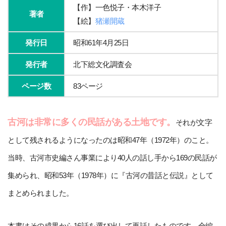
【作】一色悦子・本木洋子
著者
【絵】
猪瀬開蔵
発行日
昭和61年4月25日
発行者
北下総文化調査会
ページ数
83ページ
古河は非常に多くの民話がある土地です。
それが文字
として残されるようになったのは昭和47年（1972年）のこと。
当時、古河市史編さん事業により40人の話し手から169の民話が
集められ、昭和53年（1978年）に『古河の昔話と伝説』として
まとめられました。
本書はその成果から16話を選び出して再話したものです。全編