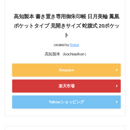
高知製本 書き置き専用御朱印帳 日月美輪 鳳凰
ポケットタイプ 見開きサイズ 蛇腹式 20ポケッ
ト
created by
Rinker
高知製本（kochiseihon）
Amazon
楽天市場
Yahooショッピング