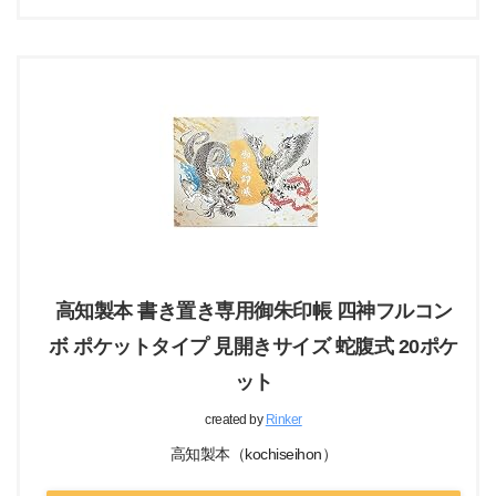
高知製本 書き置き専用御朱印帳 四神フルコン
ボ ポケットタイプ 見開きサイズ 蛇腹式 20ポケ
ット
created by
Rinker
高知製本（kochiseihon）