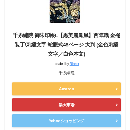
千糸繍院 御朱印帳L【黒美麗鳳凰】西陣織 金襴
装丁/刺繍文字 蛇腹式48ページ 大判 (金色刺繍
文字／白色本文)
created by
Rinker
千糸繍院
Amazon
楽天市場
Yahooショッピング