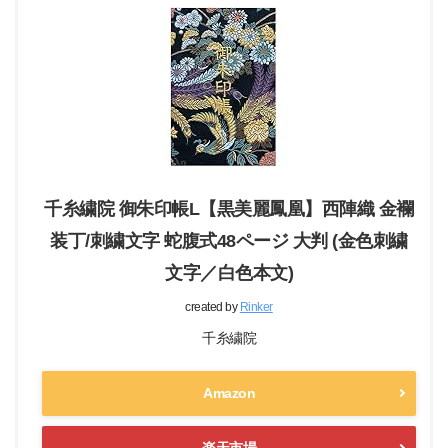
千糸繍院 御朱印帳L【黒美麗鳳凰】西陣織 金襴
装丁/刺繍文字 蛇腹式48ページ 大判 (金色刺繍
文字／白色本文)
created by
Rinker
千糸繍院
Amazon
楽天市場