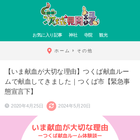
お気に入り記事
神社
寺院
観光
ホーム
その他
【いま献血が大切な理由】つくば献血ルー
ムで献血してきました｜つくば市【緊急事
態宣言下】
2020年4月25日
2024年5月20日