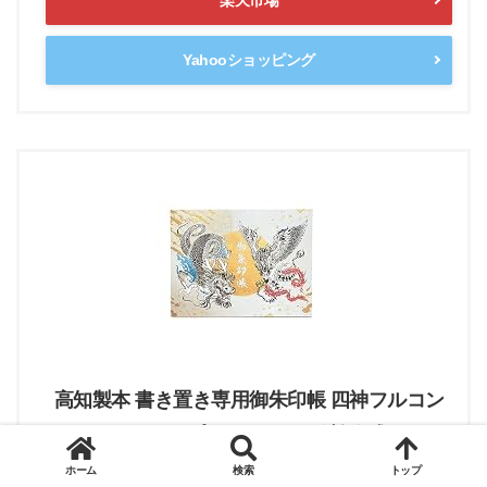
Yahooショッピング
高知製本 書き置き専用御朱印帳 四神フルコン
ボ ポケットタイプ 見開きサイズ 蛇腹式 20ポケ
ット
ホーム
検索
トップ