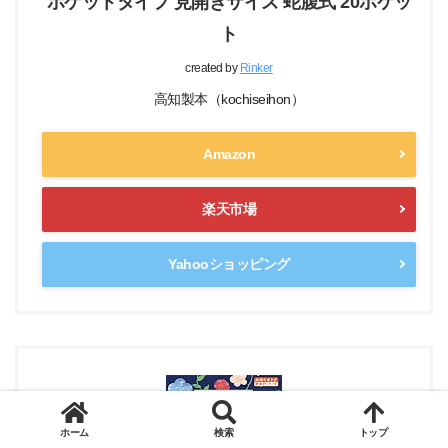
ポケットタイプ 見開きサイズ 蛇腹式 20ポケッ
ト
created by
Rinker
高知製本（kochiseihon）
Amazon
楽天市場
Yahooショッピング
ホーム
検索
トップ