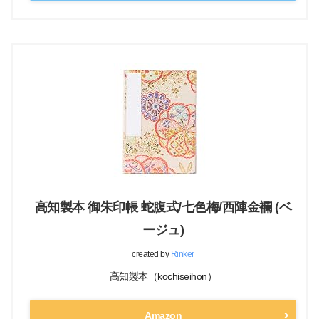
高知製本 御朱印帳 蛇腹式/七色梅/西陣金襴 (ベ
ージュ)
created by
Rinker
高知製本（kochiseihon）
Amazon