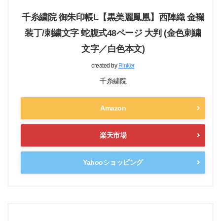
千糸繍院 御朱印帳L【黒美麗鳳凰】西陣織 金襴
装丁/刺繍文字 蛇腹式48ページ 大判 (金色刺繍
文字／白色本文)
created by
Rinker
千糸繍院
Amazon
楽天市場
Yahooショッピング