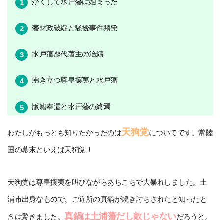
かくして水戸藩は始まった
藩財政破綻と騒擾事件頻発
水戸藩歴代藩主の治績
沸き立つ尊皇攘夷と水戸藩
版籍奉還と水戸藩の終焉
天狗党
わたしがもっとも知りたかったのは
についてです。常陸
国の幕末といえば天狗党！
天狗党は尊皇攘夷を叫びながらあちこちで大暴れしました。土
浦市出身なもので、ご近所の真鍋が焼き討ちされたと知ったと
真鍋は土浦藩だし敵じゃない
きは驚きました。
だろうと。