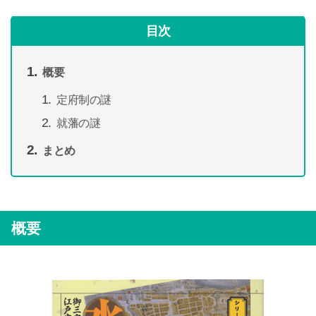
目次
概要
定府制の謎
就藩の謎
まとめ
概要