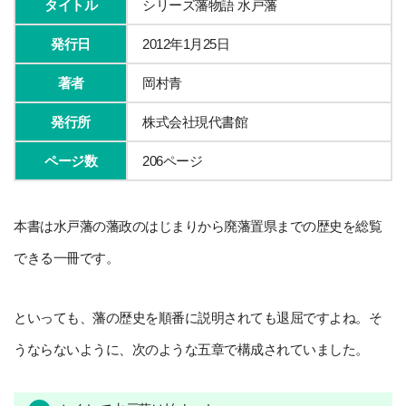
タイトル
シリーズ藩物語 水戸藩
発行日
2012年1月25日
著者
岡村青
発行所
株式会社現代書館
ページ数
206ページ
本書は水戸藩の藩政のはじまりから廃藩置県までの歴史を総覧
できる一冊です。
といっても、藩の歴史を順番に説明されても退屈ですよね。そ
うならないように、次のような五章で構成されていました。