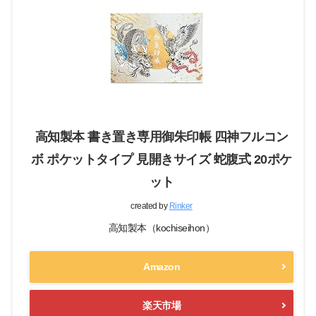
高知製本 書き置き専用御朱印帳 四神フルコン
ボ ポケットタイプ 見開きサイズ 蛇腹式 20ポケ
ット
created by
Rinker
高知製本（kochiseihon）
Amazon
楽天市場