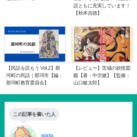
説ともに充実しています！
【秋本吉徳】
【民話を読もう Vol.2】那
【レビュー】茨城の妖怪図
珂町の民話｜那珂市【編：
鑑【著：中沢健】【監修：
那珂町教育委員会】
山口敏太郎】
この記事を書いた人
wata