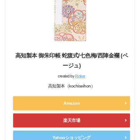
高知製本 御朱印帳 蛇腹式/七色梅/西陣金襴 (ベ
ージュ)
created by
Rinker
高知製本（kochiseihon）
Amazon
楽天市場
Yahooショッピング