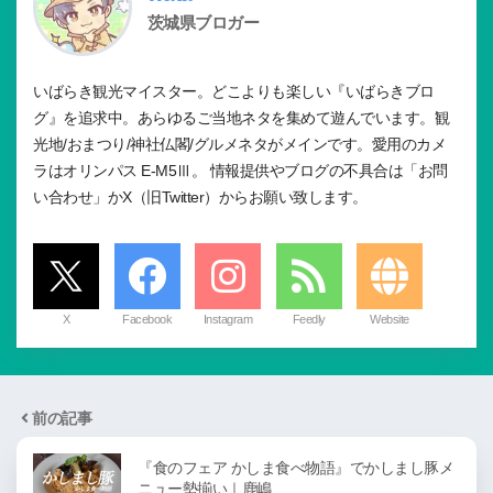
茨城県ブロガー
いばらき観光マイスター。どこよりも楽しい『いばらきブロ
グ』を追求中。あらゆるご当地ネタを集めて遊んでいます。観
光地/おまつり/神社仏閣/グルメネタがメインです。愛用のカメ
ラはオリンパス E-M5Ⅲ。 情報提供やブログの不具合は「お問
い合わせ」かX（旧Twitter）からお願い致します。
X
Facebook
Instagram
Feedly
Website
前の記事
『食のフェア かしま食べ物語』でかしまし豚メ
ニュー勢揃い｜鹿嶋…