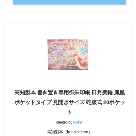
高知製本 書き置き専用御朱印帳 日月美輪 鳳凰
ポケットタイプ 見開きサイズ 蛇腹式 20ポケッ
ト
created by
Rinker
高知製本（kochiseihon）