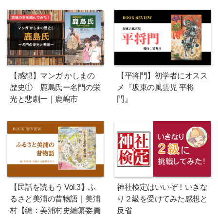
【感想】マンガ かしまの
【平将門】初学者にオスス
歴史① 鹿島氏ー名門の栄
メ『坂東の風雲児 平将
光と悲劇ー｜鹿嶋市
門』
【民話を読もう Vol.3】ふ
神社検定はいいぞ！いきな
るさと美浦の昔物語｜美浦
り２級を受けてみた感想と
村【編：美浦村史編纂委員
反省