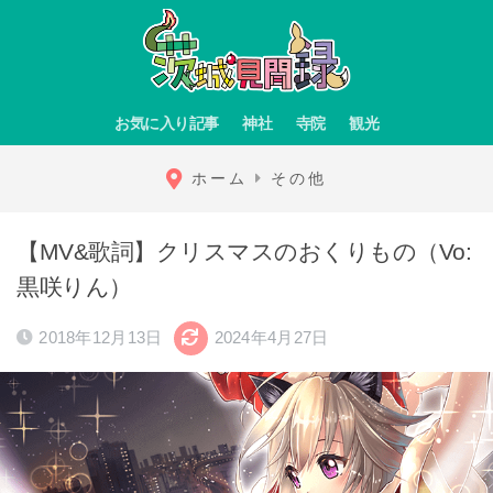
お気に入り記事
神社
寺院
観光
ホーム
その他
【MV&歌詞】クリスマスのおくりもの（Vo:
黒咲りん）
2018年12月13日
2024年4月27日