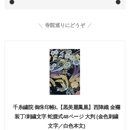
寺院巡りにどうぞ
千糸繍院 御朱印帳L【黒美麗鳳凰】西陣織 金襴
装丁/刺繍文字 蛇腹式48ページ 大判 (金色刺繍
文字／白色本文)