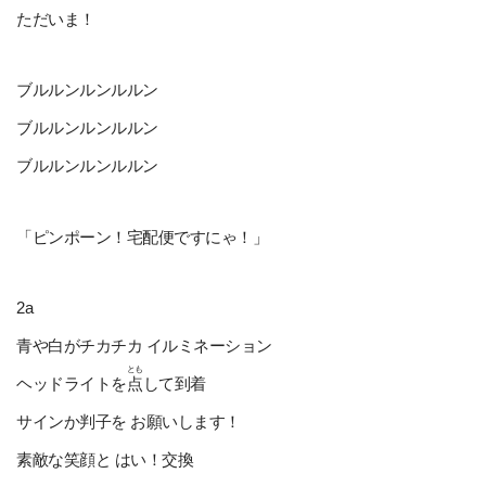
ただいま！
ブルルンルンルルン
ブルルンルンルルン
ブルルンルンルルン
「ピンポーン！宅配便ですにゃ！」
2a
青や白がチカチカ イルミネーション
とも
ヘッドライトを
点
して到着
サインか判子を お願いします！
素敵な笑顔と はい！交換