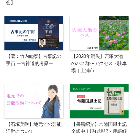
会】
【著：竹内睦泰】古事記の
【2020年消失】宍塚大池
宇宙 ー古神道的考察ー
のハス群〜アクセス・駐車
場｜土浦市
【石塚美咲】地元での芸能
【書籍紹介】常陸国風土記
活動について
全訳中｜現代語訳・用語解