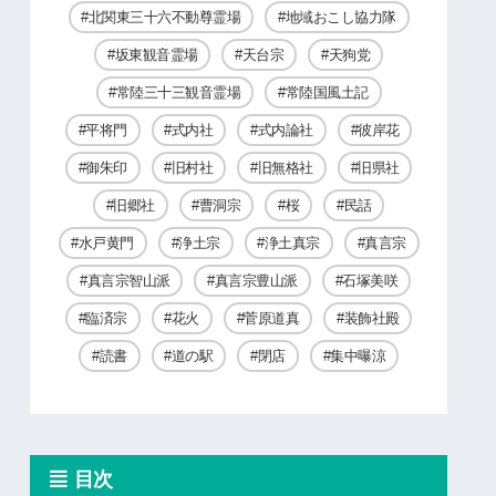
北関東三十六不動尊霊場
地域おこし協力隊
坂東観音霊場
天台宗
天狗党
常陸三十三観音霊場
常陸国風土記
平将門
式内社
式内論社
彼岸花
御朱印
旧村社
旧無格社
旧県社
旧郷社
曹洞宗
桜
民話
水戸黄門
浄土宗
浄土真宗
真言宗
真言宗智山派
真言宗豊山派
石塚美咲
臨済宗
花火
菅原道真
装飾社殿
読書
道の駅
閉店
集中曝涼
目次