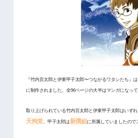
『竹内百太郎と伊東甲子太郎〜つながるワタシたち』はか
に制作されました。全96ページの大半はマンガになっ
取り上げられている竹内百太郎と伊東甲子太郎はいずれ
天狗党
新撰組
、甲子太郎は
に所属していましたので