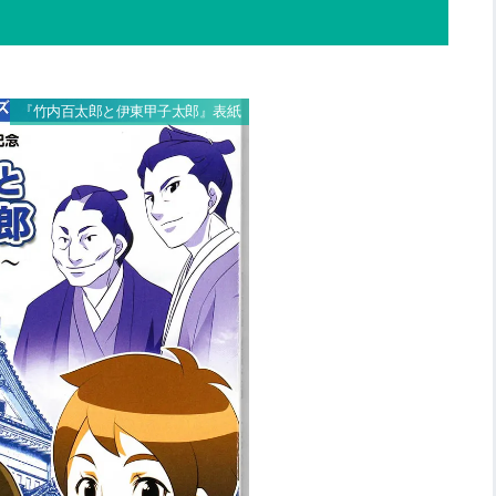
『竹内百太郎と伊東甲子太郎』表紙