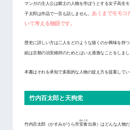
マンガの主人公は郷土の人物を学ぼうとする女子高生モ
あくまでモモコ
子太郎は作品で一言も話しません。
いて考える物語です。
歴史に詳しい方は二人をどのような描くのか興味を持つ
組は京都の治安維持のためとはいえ過激なことをしまし
本書はそれを承知で多面的な人物の捉え方を提案してい
竹内百太郎と天狗党
あんじき
竹内百太郎（かすみがうら市
安食
出身）はどんな人物だ