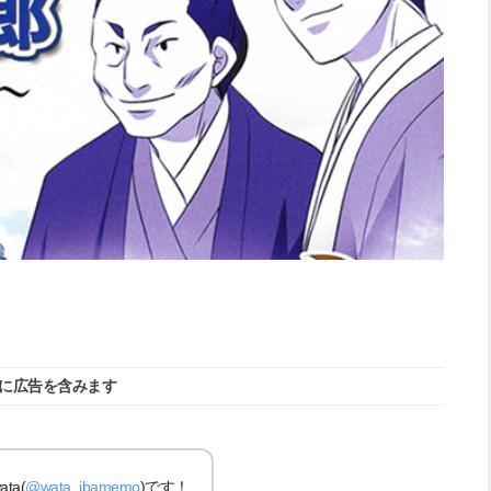
に広告を含みます
a(
@wata_ibamemo
)です！