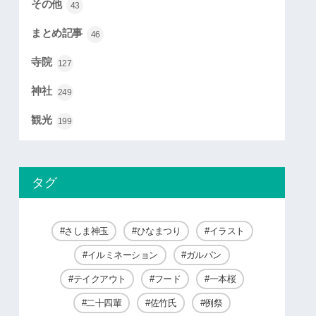
その他
43
まとめ記事
46
寺院
127
神社
249
観光
199
タグ
さしま神玉
ひなまつり
イラスト
イルミネーション
ガルパン
テイクアウト
フード
一本桜
二十四輩
佐竹氏
例祭