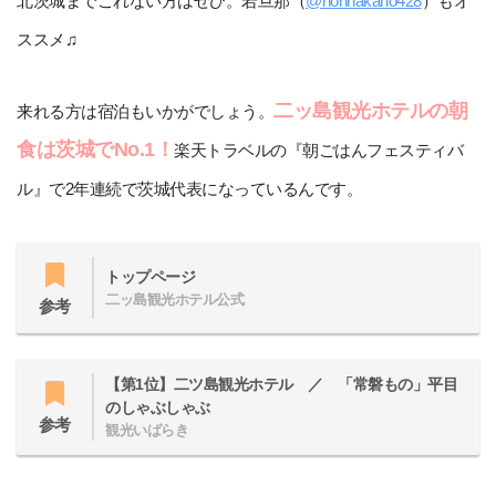
北茨城までこれない方はぜひ。若旦那（
@nonnakano428
）もオ
ススメ♫
二ッ島観光ホテルの朝
来れる方は宿泊もいかがでしょう。
食は茨城でNo.1！
楽天トラベルの『朝ごはんフェスティバ
ル』で2年連続で茨城代表になっているんです。
トップページ
二ッ島観光ホテル公式
参考
【第1位】二ツ島観光ホテル ／ 「常磐もの」平目
のしゃぶしゃぶ
参考
観光いばらき