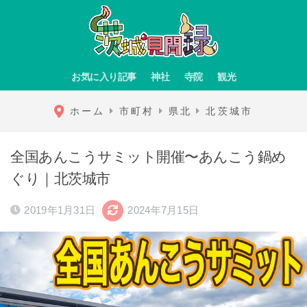
お気に入り記事
神社
寺院
観光
ホーム
市町村
県北
北茨城市
全国あんこうサミット開催〜あんこう鍋め
ぐり｜北茨城市
2019年1月31日
2024年7月15日