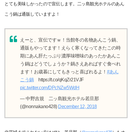
とても美味しかったので宣伝します。二ッ島観光ホテルのあん
こう鍋は通販していますよ！
えーと、宣伝ですｗ！当館冬の名物あんこう鍋、
通販もやってます！えらく寒くなってきたこの時
期にあん肝たっぷり濃厚味噌味のあったかあんこ
う鍋はどうでしょうか？鍋さえあればすぐ食べれ
ます！お歳暮にしてもきっと喜ばれるよ！
#あん
こう鍋
https://t.co/qKqZr21VJF
pic.twitter.com/DPcNZw5WdH
— 中野吉規 二ッ島観光ホテル若旦那
(@nonnakano428)
December 12, 2018