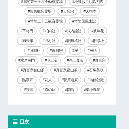
北関東三十六不動尊霊場
地域おこし協力隊
坂東観音霊場
天台宗
天狗党
常陸三十三観音霊場
常陸国風土記
平将門
式内社
式内論社
彼岸花
御朱印
旧村社
旧無格社
旧県社
旧郷社
曹洞宗
桜
民話
水戸黄門
浄土宗
浄土真宗
真言宗
真言宗智山派
真言宗豊山派
石塚美咲
臨済宗
花火
菅原道真
装飾社殿
読書
道の駅
閉店
集中曝涼
目次