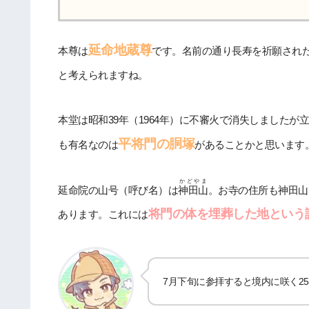
延命地蔵尊
本尊は
です。名前の通り長寿を祈願され
と考えられますね。
本堂は昭和39年（1964年）に不審火で消失しました
平将門の胴塚
も有名なのは
があることかと思います
かどやま
延命院の山号（呼び名）は
神田山
。お寺の住所も神田山
将門の体を埋葬した地という
あります。これには
7月下旬に参拝すると境内に咲く2