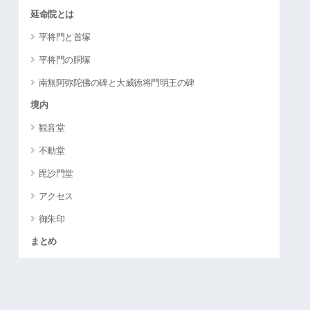
延命院とは
平将門と首塚
平将門の胴塚
南無阿弥陀佛の碑と大威徳将門明王の碑
境内
観音堂
不動堂
毘沙門堂
アクセス
御朱印
まとめ