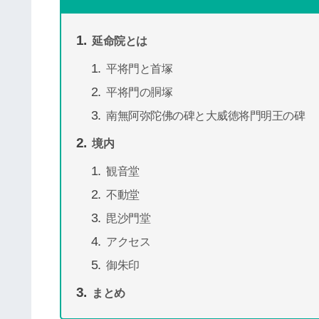
延命院とは
平将門と首塚
平将門の胴塚
南無阿弥陀佛の碑と大威徳将門明王の碑
境内
観音堂
不動堂
毘沙門堂
アクセス
御朱印
まとめ