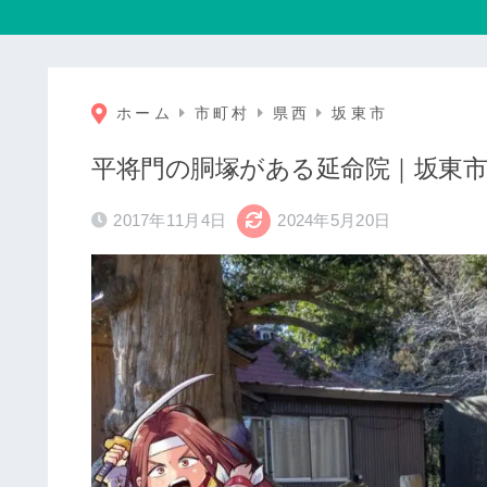
ホーム
市町村
県西
坂東市
平将門の胴塚がある延命院｜坂東市
2017年11月4日
2024年5月20日