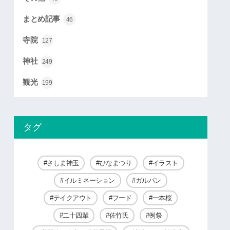
まとめ記事
46
寺院
127
神社
249
観光
199
タグ
さしま神玉
ひなまつり
イラスト
イルミネーション
ガルパン
テイクアウト
フード
一本桜
二十四輩
佐竹氏
例祭