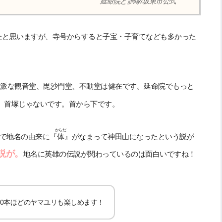
延命院と胴塚/坂東市公式
たと思いますが、寺号からすると子宝・子育てなども多かった
が立派な観音堂、毘沙門堂、不動堂は健在です。延命院でもっと
。首塚じゃないです。首から下です。
からだ
で地名の由来に『
体
』がなまって神田山になったという説が
説が。
地名に英雄の伝説が関わっているのは面白いですね！
50本ほどのヤマユリも楽しめます！