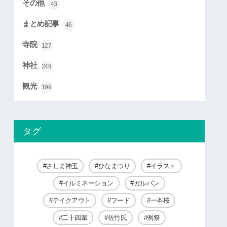
その他
43
まとめ記事
46
寺院
127
神社
249
観光
199
タグ
さしま神玉
ひなまつり
イラスト
イルミネーション
ガルパン
テイクアウト
フード
一本桜
二十四輩
佐竹氏
例祭