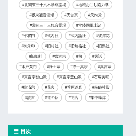
北関東三十六不動尊霊場
地域おこし協力隊
坂東観音霊場
天台宗
天狗党
常陸三十三観音霊場
常陸国風土記
平将門
式内社
式内論社
彼岸花
御朱印
旧村社
旧無格社
旧県社
旧郷社
曹洞宗
桜
民話
水戸黄門
浄土宗
浄土真宗
真言宗
真言宗智山派
真言宗豊山派
石塚美咲
臨済宗
花火
菅原道真
装飾社殿
読書
道の駅
閉店
集中曝涼
目次