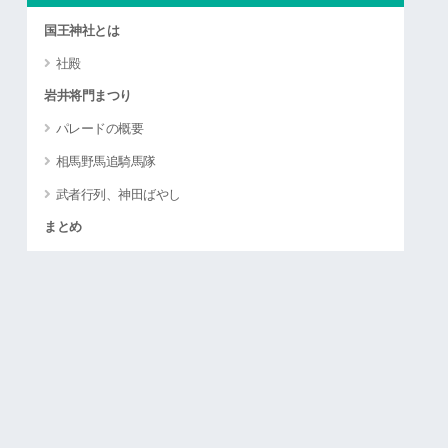
国王神社とは
社殿
岩井将門まつり
パレードの概要
相馬野馬追騎馬隊
武者行列、神田ばやし
まとめ