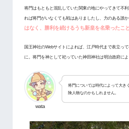
将門はもともと混乱していた関東の地にやってきて不利
れば将門がいなくても戦はありましたし、力のある誰か
はなく、勝利を続けるうち新皇を名乗ったこ
国王神社のWebサイトによれば、江戸時代まで表立っ
に。将門を神として祀っていた神田神社は明治政府によっ
将門については時代によって大き
険人物なのかもしれません。
wata