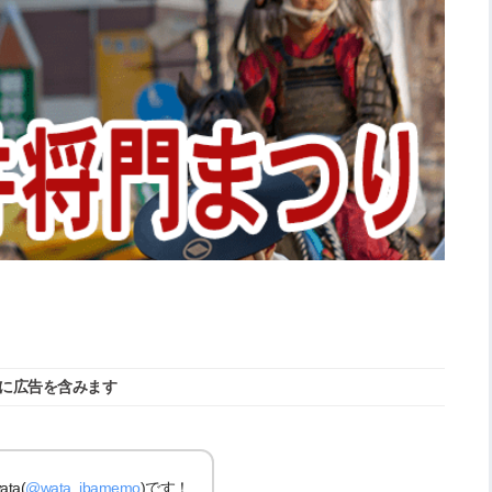
に広告を含みます
a(
@wata_ibamemo
)です！