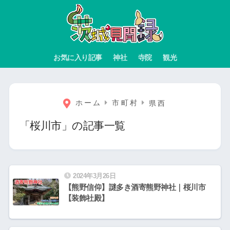
お気に入り記事
神社
寺院
観光
ホーム
市町村
県西
「桜川市」の記事一覧
2024年3月26日
【熊野信仰】謎多き酒寄熊野神社｜桜川市
【装飾社殿】