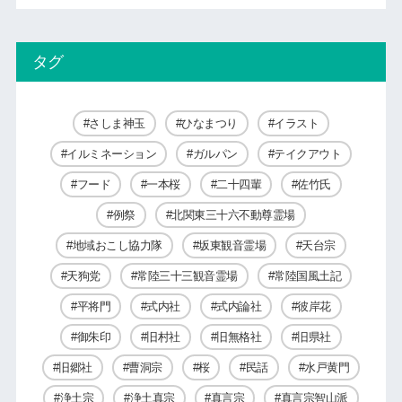
タグ
さしま神玉
ひなまつり
イラスト
イルミネーション
ガルパン
テイクアウト
フード
一本桜
二十四輩
佐竹氏
例祭
北関東三十六不動尊霊場
地域おこし協力隊
坂東観音霊場
天台宗
天狗党
常陸三十三観音霊場
常陸国風土記
平将門
式内社
式内論社
彼岸花
御朱印
旧村社
旧無格社
旧県社
旧郷社
曹洞宗
桜
民話
水戸黄門
浄土宗
浄土真宗
真言宗
真言宗智山派