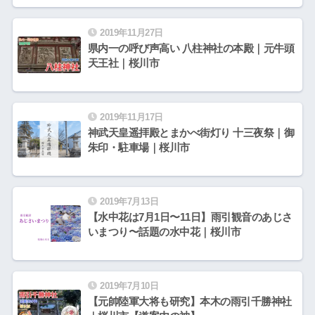
2019年11月27日
県内一の呼び声高い 八柱神社の本殿｜元牛頭
天王社｜桜川市
2019年11月17日
神武天皇遥拝殿とまかべ街灯り 十三夜祭｜御
朱印・駐車場｜桜川市
2019年7月13日
【水中花は7月1日〜11日】雨引観音のあじさ
いまつり〜話題の水中花｜桜川市
2019年7月10日
【元帥陸軍大将も研究】本木の雨引千勝神社