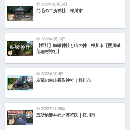
2022年10月16日
門毛の二所神社｜桜川市
2022年9月16日
【摂社】唊嗽神社と山の神｜桜川市【櫻川磯
部稲村神社】
2022年9月4日
友部の東山香取神社｜桜川市
2022年3月26日
五所駒瀧神社と真壁氏｜桜川市