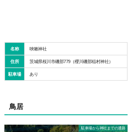
名称
唊嗽神社
住所
茨城県桜川市磯部779（櫻川磯部稲村神社）
駐車場
あり
鳥居
駐車場から神社までの通路