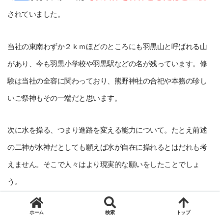
されていました。
当社の東南わずか２ｋｍほどのところにも羽黒山と呼ばれる山
があり、今も羽黒小学校や羽黒駅などの名が残っています。修
験は当社の全容に関わっており、熊野神社の合祀や本務の珍し
いご祭神もその一端だと思います。
次に水を操る、つまり進路を変える能力について。たとえ前述
の二神が水神だとしても願えば水が自在に操れるとはだれも考
えません。そこで人々はより現実的な願いをしたことでしょ
う。
土を使って水路や堤防などが造
古い時代の治水といえば
ホーム
検索
トップ