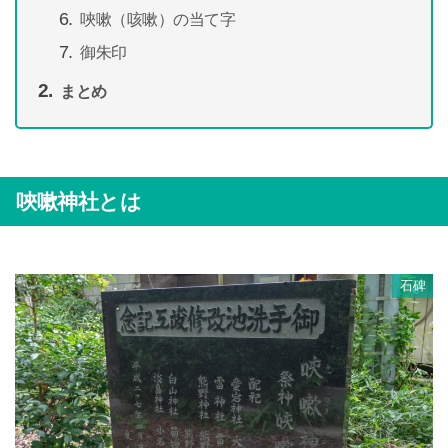
唊嗽（咳嗽）の当て字
御朱印
まとめ
唊嗽神社とは
石碑