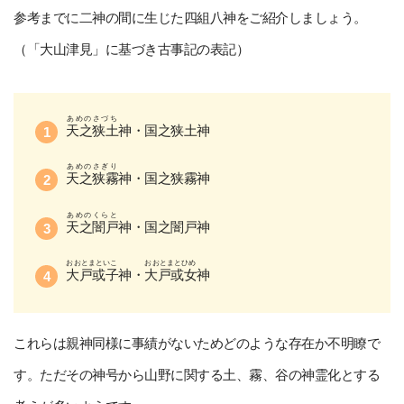
参考までに二神の間に生じた四組八神をご紹介しましょう。
（「大山津見」に基づき古事記の表記）
あめのさづち
天之狭土
神・国之狭土神
あめのさぎり
天之狭霧
神・国之狭霧神
あめのくらと
天之闇戸
神・国之闇戸神
おおとまといこ
おおとまとひめ
大戸或子
神・
大戸或女
神
これらは親神同様に事績がないためどのような存在か不明瞭で
す。ただその神号から山野に関する土、霧、谷の神霊化とする