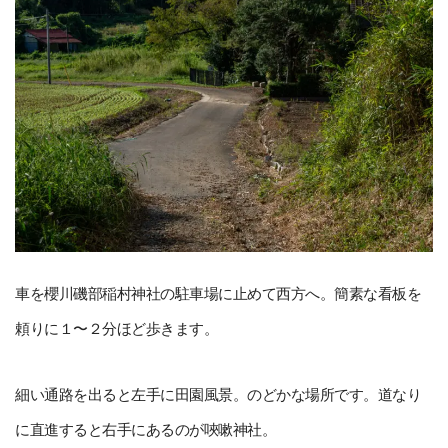
車を櫻川磯部稲村神社の駐車場に止めて西方へ。簡素な看板を
頼りに１〜２分ほど歩きます。
細い通路を出ると左手に田園風景。のどかな場所です。道なり
に直進すると右手にあるのが唊嗽神社。