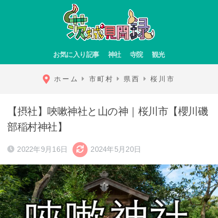
お気に入り記事
神社
寺院
観光
ホーム
市町村
県西
桜川市
【摂社】唊嗽神社と山の神｜桜川市【櫻川磯
部稲村神社】
2022年9月16日
2024年5月20日