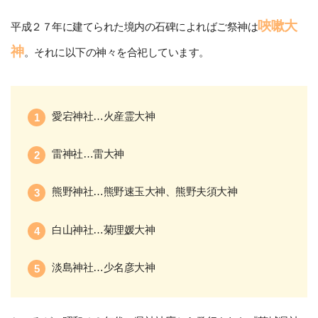
唊嗽大
平成２７年に建てられた境内の石碑によればご祭神は
神
。それに以下の神々を合祀しています。
愛宕神社…火産霊大神
雷神社…雷大神
熊野神社…熊野速玉大神、熊野夫須大神
白山神社…菊理媛大神
淡島神社…少名彦大神