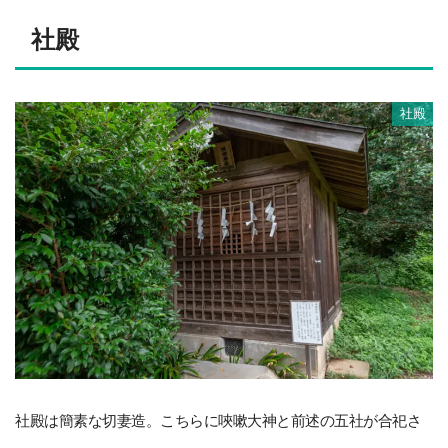
社殿
社殿
社殿は簡素な切妻造。こちらに唊嗽大神と前述の五社が合祀さ