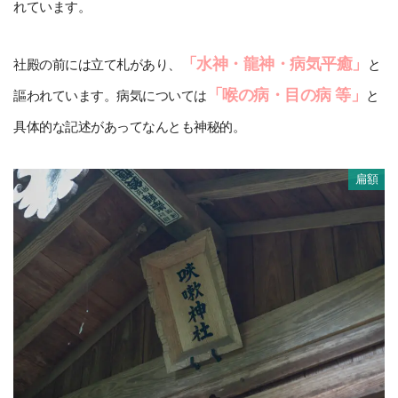
れています。
「水神・龍神・病気平癒」
社殿の前には立て札があり、
と
「喉の病・目の病 等」
謳われています。病気については
と
具体的な記述があってなんとも神秘的。
扁額