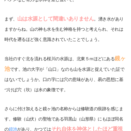
山は水源として間違いありません
まず、
。湧き水があり
ますからね。山の神も水を生む神格を持つと考えられ、それは
時代を遡るほど強く意識されていたことでしょう。
鏡ヶ
当社のすぐ北を流れる桜川の水源は、北東５ｍほどにある
池
です。池の大字が「山口」なのも山を水源と捉えていた証で
はないでしょうか。口の字には穴の意味があり、易の思想に基
づけば穴（坎）は水の象徴です。
さらに付け加えると鏡ヶ池の名称からは修験道の痕跡を感じま
す。修験（山伏）の聖地である羽黒山（山形県）にもほぼ同名
それ自体を神体としたほど重視
の
鏡池
があり、かつては