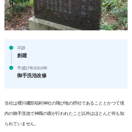
不詳
創建
平成27年/2015年
御手洗池改修
当社は櫻川磯部稲村神社の飛び地の摂社であることとかつて境
内の御手洗池で神職の禊が行われたこと以外はほとんど何も知
られていません。