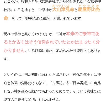
ところが、昭和４０年代に県神社庁から発行された『茨城県神
おおやまつみ
かやのひめ
大山津見
命
鹿屋野比売
社誌』に目を通すと、ご祭神が
と
命
、そして「御手洗池に鎮座」と書かれています。
本来のご祭神であ
現在の祭神と異なるわけですが、二神が
るとか古くはそう信仰されていたとかはまったく分
かりません
。明治以降に新たに定められた可能性さえありま
す。
というのは、明治初期に政府から出された「神仏判然令」は神
道と仏教の分離だけでなく、『古事記』や『日本書紀』に典拠
しない神を改める動きでもあったためです。そういう意味では
現在のご祭神は適切かもしれません。