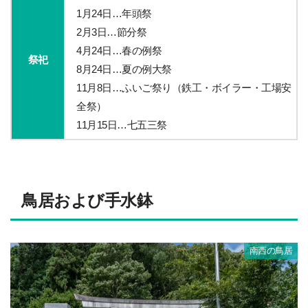
1月24日…年頭祭
2月3日…節分祭
4月24日…春の例祭
祭祀
8月24日…夏の例大祭
11月8日…ふいご祭り（鉄工・ボイラー・工場安
全祭）
11月15日…七五三祭
鳥居および手水鉢
南西の鳥居