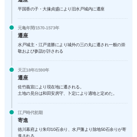
平国香の子・大掾貞盛により旧水戸城内に遷座
元亀年間/1570-1573年
遷座
水戸城主・江戸道勝により城外の三の丸に遷され一般の崇
敬および参詣が許される
天正18年/1590年
遷座
佐竹義宣により現在地に遷される。
土地の見分は和田安房守、卜定により適地と定めた。
江戸時代初期
寄進
徳川幕府より朱印10石余り、水戸藩より除地50石余りが寄
進される