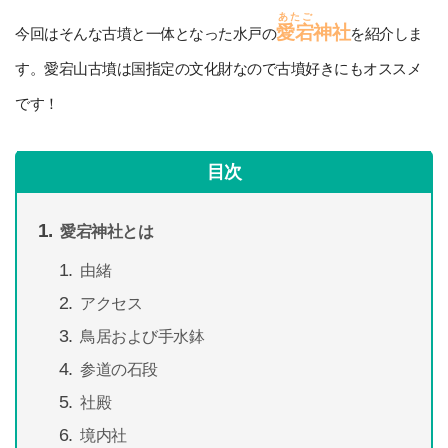
あたご
愛宕
神社
今回はそんな古墳と一体となった水戸の
を紹介しま
す。愛宕山古墳は国指定の文化財なので古墳好きにもオススメ
です！
目次
愛宕神社とは
由緒
アクセス
鳥居および手水鉢
参道の石段
社殿
境内社