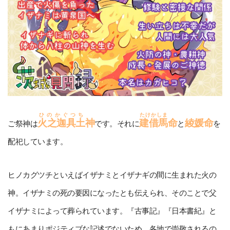
ひのかぐつち
たけかしま
火之迦具土
神
建借馬
命
綾媛命
ご祭神は
です。それに
と
を
配祀しています。
ヒノカグツチといえばイザナミとイザナギの間に生まれた火の
神。イザナミの死の要因になったとも伝えられ、そのことで父
イザナミによって葬られています。『古事記』『日本書紀』と
もにあまりポジティブな記述でないため、各地で崇敬されるの