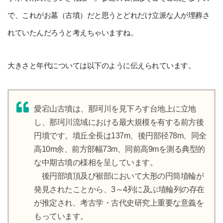
で、これがお墓（古墳）だと思うとどれだけ立派な人が埋葬さ
れていたんだろうと考えちゃいますね。
大きさと年代については以下のように伝えられています。
愛宕山古墳は、那珂川を見下ろす台地上に立地
し、那珂川流域における最大規模を有する前方後
円墳です。墳丘全長は137m、後円部径78m、同全
高10m余、前方部幅73m、同前高9mを測る典型的
な中期古墳の様相を呈しています。
後円部墳頂及び裾部において大形の円筒埴輪が
発見されたことから、3～4列に及ぶ埴輪列の存在
が推定され、考古学・古代史研究上重要な意義を
もっています。