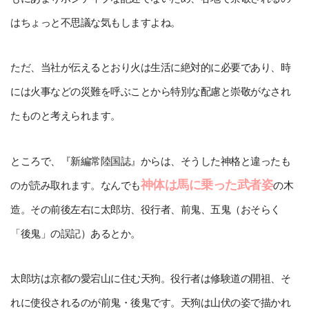
はちょっと不思議な気もしますよね。
ただ、当社が伝えるとおり火は生活に絶対的に必要であり、時
には火事などの災難を呼ぶことから特別な配慮と崇敬がなされ
たものと考えられます。
ところで、『新編常陸国誌』からは、そうした神格と違ったも
神体は馬に乗った武者姿
のが読み取れます。なんでも
の木
造。その前後左右に太郎坊、役行者、前鬼、五鬼（おそらく
「後鬼」の誤記）あるとか。
太郎坊は京都の愛宕山に住む天狗。役行者は修験道の開祖、そ
れに使役されるのが前鬼・後鬼です。天狗は山伏の姿で描かれ