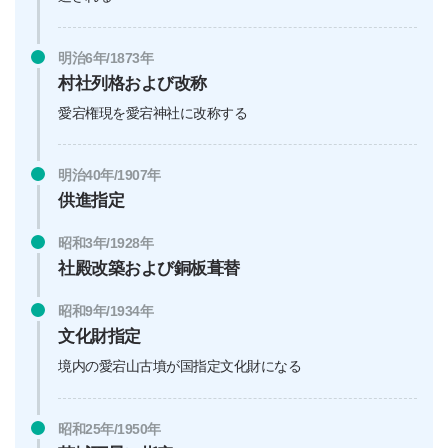
明治6年/1873年
村社列格および改称
愛宕権現を愛宕神社に改称する
明治40年/1907年
供進指定
昭和3年/1928年
社殿改築および銅板葺替
昭和9年/1934年
文化財指定
境内の愛宕山古墳が国指定文化財になる
昭和25年/1950年