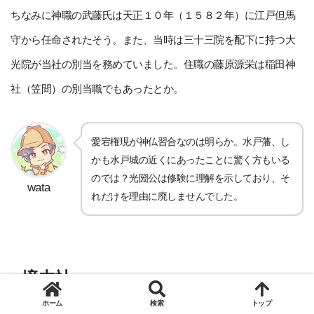
ちなみに神職の武藤氏は天正１０年（１５８２年）に江戸但馬
守から任命されたそう。また、当時は三十三院を配下に持つ大
光院が当社の別当を務めていました。住職の藤原源栄は稲田神
社（笠間）の別当職でもあったとか。
愛宕権現が神仏習合なのは明らか。水戸藩、し
かも水戸城の近くにあったことに驚く方もいる
のでは？光圀公は修験に理解を示しており、そ
wata
れだけを理由に廃しませんでした。
境内社
ホーム
検索
トップ