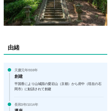
由緒
天慶元年/938年
創建
平国香により山城国の愛宕山（京都）から府中（現在の石
岡市）に勧請されて創建
長和3年/1014年
遷座