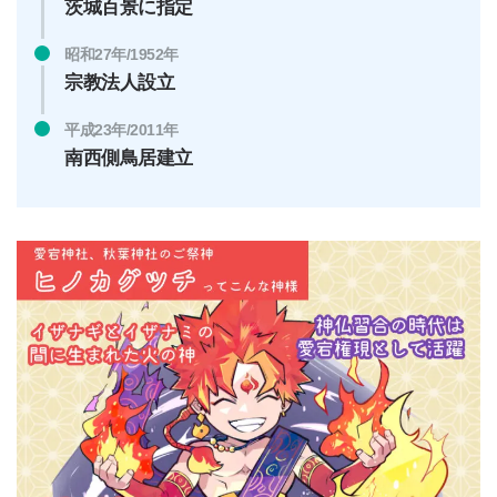
茨城百景に指定
昭和27年/1952年
宗教法人設立
平成23年/2011年
南西側鳥居建立