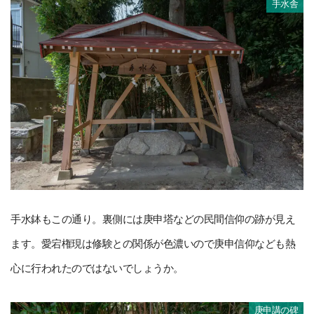
手水舎
手水鉢もこの通り。裏側には庚申塔などの民間信仰の跡が見え
ます。愛宕権現は修験との関係が色濃いので庚申信仰なども熱
心に行われたのではないでしょうか。
庚申講の碑