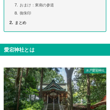
おまけ：東南の参道
御朱印
まとめ
愛宕神社とは
水戸愛宕神社