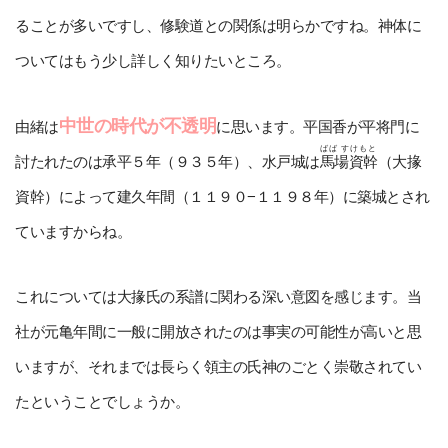
ることが多いですし、修験道との関係は明らかですね。神体に
ついてはもう少し詳しく知りたいところ。
中世の時代が不透明
由緒は
に思います。平国香が平将門に
ばば すけもと
討たれたのは承平５年（９３５年）、水戸城は
馬場資幹
（大掾
資幹）によって建久年間（１１９０−１１９８年）に築城とされ
ていますからね。
これについては大掾氏の系譜に関わる深い意図を感じます。当
社が元亀年間に一般に開放されたのは事実の可能性が高いと思
いますが、それまでは長らく領主の氏神のごとく崇敬されてい
たということでしょうか。