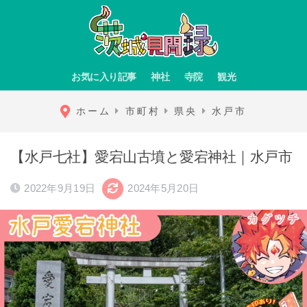
お気に入り記事
神社
寺院
観光
ホーム
市町村
県央
水戸市
【水戸七社】愛宕山古墳と愛宕神社｜水戸市
2022年9月19日
2024年5月20日