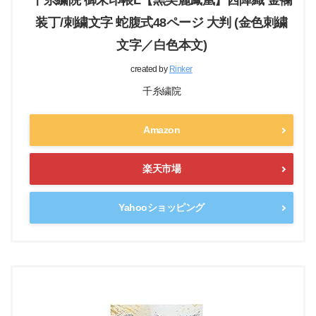
千糸繍院 御朱印帳L【黒美麗鳳凰】西陣織 金襴
装丁/刺繍文字 蛇腹式48ページ 大判 (金色刺繍
文字／白色本文)
created by
Rinker
千糸繍院
Amazon
楽天市場
Yahooショッピング