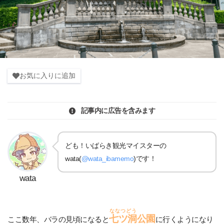
お気に入りに追加
記事内に広告を含みます
ども！いばらき観光マイスターの
wata(
@wata_ibamemo
)です！
wata
ななつどう
七ツ洞
公園
ここ数年、バラの見頃になると
に行くようになり