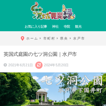
お気に入り記事
神社
寺院
観光
ホーム
市町村
県央
水戸市
英国式庭園の七ツ洞公園｜水戸市
2021年6月21日
2024年5月20日