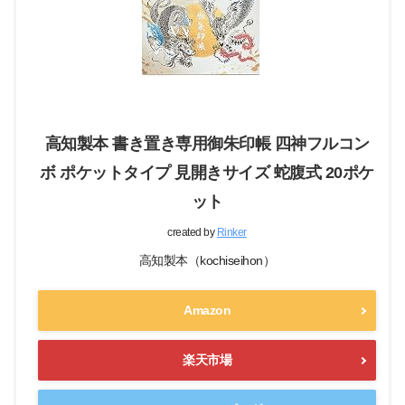
高知製本 書き置き専用御朱印帳 四神フルコン
ボ ポケットタイプ 見開きサイズ 蛇腹式 20ポケ
ット
created by
Rinker
高知製本（kochiseihon）
Amazon
楽天市場