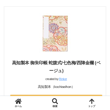
高知製本 御朱印帳 蛇腹式/七色梅/西陣金襴 (ベ
ージュ)
created by
Rinker
高知製本（kochiseihon）
Amazon
ホーム
検索
トップ