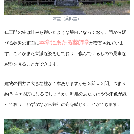
本堂（薬師堂）
仁王門の先は竹林を裂いたような境内となっており、門から延
本堂にあたる薬師堂
びる参道の正面に
が安置されていま
す。これがまた立派な姿をしており、傷んでいるものの見事な
彫刻を見ることができます。
建物の四方に大きな柱が４本ありますから３間ｘ３間、つまり
約５.４m四方になるでしょうか。軒裏のあたりはやや朱色が残
っており、わずかながら往年の姿を感じることができます。