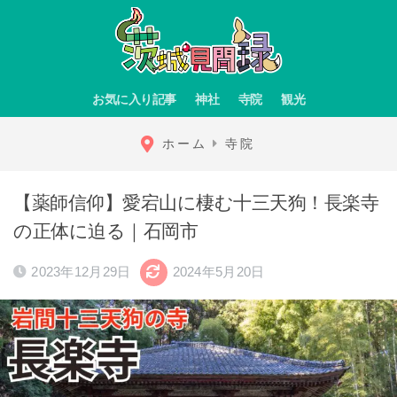
お気に入り記事
神社
寺院
観光
ホーム
寺院
【薬師信仰】愛宕山に棲む十三天狗！長楽寺
の正体に迫る｜石岡市
2023年12月29日
2024年5月20日