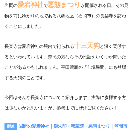
愛宕神社
悪態まつり
岩間の
で
が開催される日。その見
物を前にゆかりの地である八郷地区（石岡市）の長楽寺を訪ね
ることにしました。
十三天狗
長楽寺は愛宕神社の境内で祀られる
と深く関係す
るといわれています。県民の方ならその民話をいくつか聞いた
ことがあるかもしれません。平田篤胤の『仙境異聞』にも登場
する天狗のことです。
今回はそんな長楽寺についてご紹介します。実際に参拝する方
は少ないかと思いますが、参考までにぜひご覧ください！
岩間の愛宕神社｜御朱印・密蔵院・悪態まつり｜笠間市