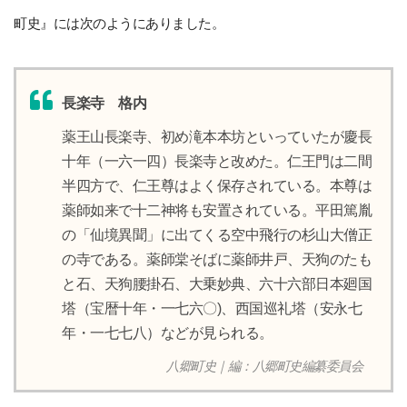
町史』には次のようにありました。
長楽寺 格内
薬王山長楽寺、初め滝本本坊といっていたが慶長
十年（一六一四）長楽寺と改めた。仁王門は二間
半四方で、仁王尊はよく保存されている。本尊は
薬師如来で十二神将も安置されている。平田篤胤
の「仙境異聞」に出てくる空中飛行の杉山大僧正
の寺である。薬師棠そばに薬師井戸、天狗のたも
と石、天狗腰掛石、大乗妙典、六十六部日本廻国
塔（宝暦十年・一七六〇)、西国巡礼塔（安永七
年・一七七八）などが見られる。
八郷町史｜編：八郷町史編纂委員会