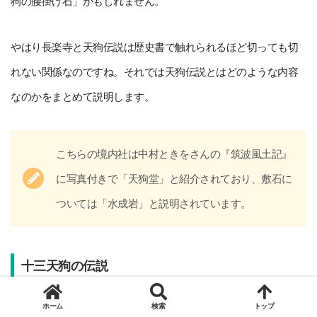
狗の腰掛け石」かもしれません。
やはり長楽寺と天狗伝説は歴史書で触れられるほど切っても切
れない関係なのですね。それでは天狗伝説とはどのような内容
なのかをまとめて説明します。
こちらの境内社は中村ときをさんの『筑波風土記』
に写真付きで「天狗堂」と紹介されており、敷石に
ついては「水成岩」と説明されています。
十三天狗の伝説
ホーム
検索
トップ
十三天狗とは岩間（笠間市）の愛宕山に棲むという十三人の天