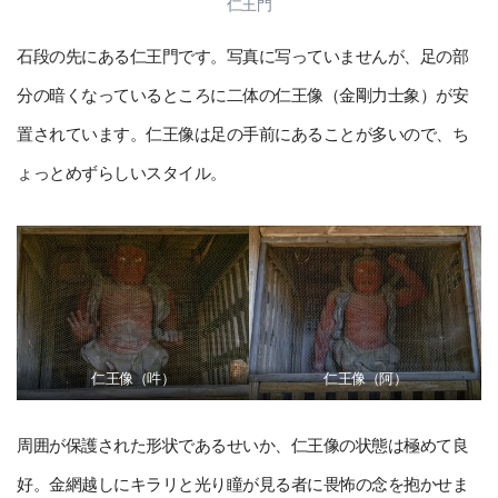
仁王門
石段の先にある仁王門です。写真に写っていませんが、足の部
分の暗くなっているところに二体の仁王像（金剛力士象）が安
置されています。仁王像は足の手前にあることが多いので、ち
ょっとめずらしいスタイル。
仁王像（吽）
仁王像（阿）
周囲が保護された形状であるせいか、仁王像の状態は極めて良
好。金網越しにキラリと光り瞳が見る者に畏怖の念を抱かせま