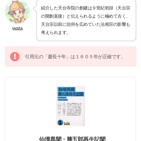
紹介した天台寺院の創建は９世紀初頭（天台宗
の開創直後）と伝えられるように極めて古く、
天台宗以前に信仰を広めていた法相宗の影響も
wata
考えられます。
引用元の「慶長十年」は１６０５年が正確です。
仙境異聞・勝五郎再生記聞