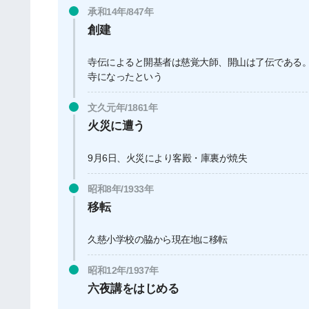
承和14年/847年
創建
寺伝によると開基者は慈覚大師、開山は了伝である
寺になったという
文久元年/1861年
火災に遭う
9月6日、火災により客殿・庫裏が焼失
昭和8年/1933年
移転
久慈小学校の脇から現在地に移転
昭和12年/1937年
六夜講をはじめる