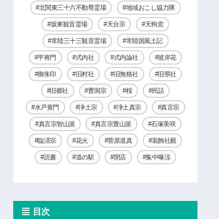
北関東三十六不動尊霊場
地域おこし協力隊
坂東観音霊場
天台宗
天狗党
常陸三十三観音霊場
常陸国風土記
平将門
式内社
式内論社
彼岸花
御朱印
旧村社
旧無格社
旧県社
旧郷社
曹洞宗
桜
民話
水戸黄門
浄土宗
浄土真宗
真言宗
真言宗智山派
真言宗豊山派
石塚美咲
臨済宗
花火
菅原道真
装飾社殿
読書
道の駅
閉店
集中曝涼
目次