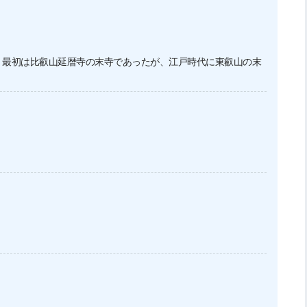
。最初は比叡山延暦寺の末寺であったが、江戸時代に東叡山の末