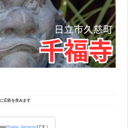
に広告を含みます
a(
@wata_ibamemo
)です！