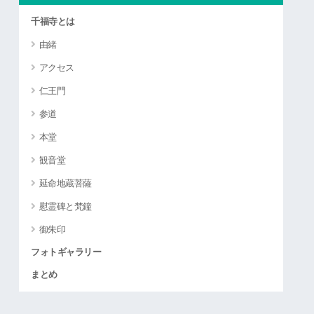
千福寺とは
由緒
アクセス
仁王門
参道
本堂
観音堂
延命地蔵菩薩
慰霊碑と梵鐘
御朱印
フォトギャラリー
まとめ