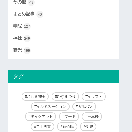
その他
43
まとめ記事
46
寺院
127
神社
249
観光
199
タグ
さしま神玉
ひなまつり
イラスト
イルミネーション
ガルパン
テイクアウト
フード
一本桜
二十四輩
佐竹氏
例祭