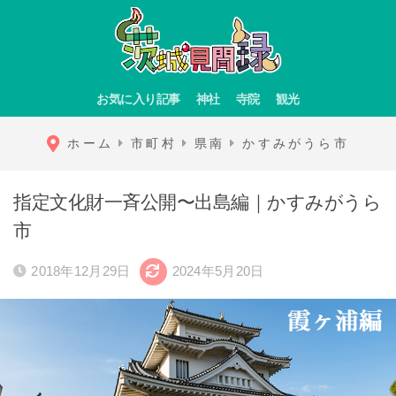
お気に入り記事
神社
寺院
観光
ホーム
市町村
県南
かすみがうら市
指定文化財一斉公開〜出島編｜かすみがうら
市
2018年12月29日
2024年5月20日