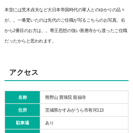
本堂には荒木貞夫など大日本帝国時代の軍人とのゆかりの品々
が。。一番驚いたのは先代のご住職が写るこちらのお写真。右
から2番目のお方は。。尊王思想の強い善應寺から渡ったご住職
だったからと思われます。
アクセス
名称
熊野山 寶珠院 龍福寺
住所
茨城県かすみがうら市有河113
駐車場
あり