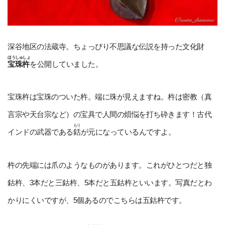
深谷地区の法蔵寺。ちょっぴり不思議な伝説を持った文化財
ほうしゅしょ
宝珠杵
を公開していました。
宝珠杵は宝珠のついた杵。端に珠が見えますね。杵は密教（真
言宗や天台宗など）の宝具で人間の煩悩を打ち砕きます！古代
もり
インドの武器である
銛
が元になっているんですよ。
杵の先端には爪のようなものがあります。これがひとつだと独
鈷杵、3本だと三鈷杵、5本だと五鈷杵といいます。写真だとわ
かりにくいですが、5個あるのでこちらは五鈷杵です。