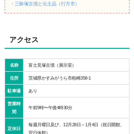
・三昧塚古墳と出土品（行方市）
アクセス
名称
富士見塚古墳（展示室）
住所
茨城県かすみがうら市柏崎358-1
駐車場
あり
営業時
午前9時〜午後4時30分
間
毎週月曜日及び、12月28日～1月4日（祝日開館、
定休日
翌日休館）