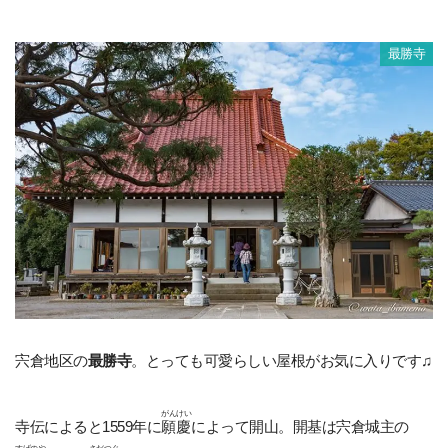
最勝寺
宍倉地区の
最勝寺
。とっても可愛らしい屋根がお気に入りです♫
がんけい
寺伝によると1559年に
願慶
によって開山。開基は宍倉城主の