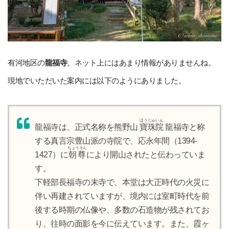
有河地区の
龍福寺
。ネット上にはあまり情報がありませんね。
現地でいただいた案内には以下のようにありました。
ほうじゅいん
龍福寺は、正式名称を熊野山
寶珠院
龍福寺と称
する真言宗豊山派の寺院で、応永年間（1394-
ちょうそん
1427）に
朝尊
により開山されたと伝わっていま
す。
下軽部長福寺の末寺で、本堂は大正時代の火災に
伴い再建されていますが、境内には室町時代を前
後する時期の仏像や、多数の石造物が残されてお
り、往時の面影を今に伝えています。また、霞ヶ