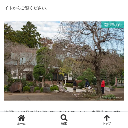
イトからご覧ください。
南円寺境内
訪問した11月に花は咲いていませんでしたが、東国花の寺に数
えられています。4月下旬から５月上旬のボタンがオススメ♫
ホーム
検索
トップ