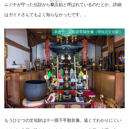
むじなごこ
ムジナが守った伝説から
貉五鈷
と呼ばれているのだとか。詳細
はガイドさんでもよく知らなかったです。。
木造十一面観音菩薩坐像（県指定文化財）
もうひとつの文化財は十一面千手観音像。遠くてわかりにくい