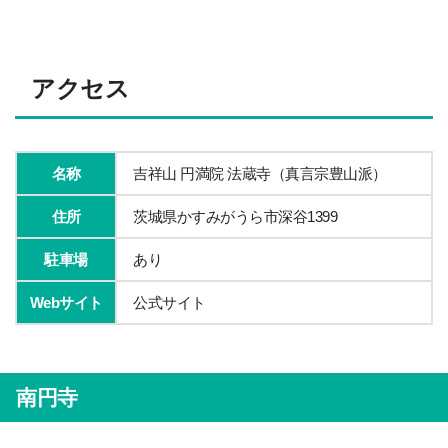
アクセス
名称
吉祥山 円満院 法蔵寺（真言宗豊山派）
住所
茨城県かすみがうら市深谷1399
駐車場
あり
Webサイト
公式サイト
南円寺