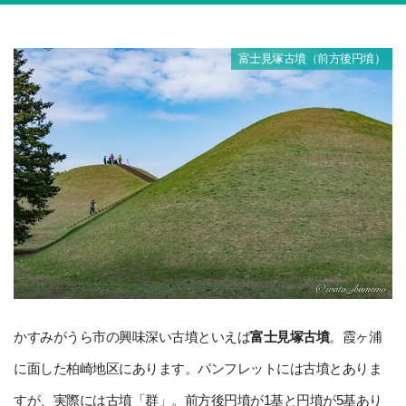
富士見塚古墳（前方後円墳）
かすみがうら市の興味深い古墳といえば
富士見塚古墳
。霞ヶ浦
に面した柏崎地区にあります。パンフレットには古墳とありま
すが、実際には古墳「群」。前方後円墳が1基と円墳が5基あり