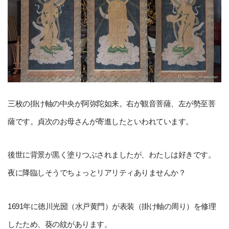
三枚の掛け軸の中央が阿弥陀如来。右が観音菩薩、左が勢至菩
薩です。貞次のお母さんが寄進したといわれています。
後世に背景が黒く塗りつぶされましたが、わたしは好きです。
夜に降臨しそうでちょっとリアリティありませんか？
1691年に徳川光圀（水戸黄門）が表装（掛け軸の周り）を修理
したため、葵の紋があります。