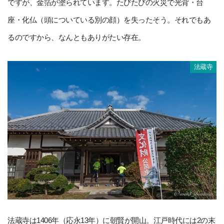
ですが、金箔が塗られています。たびたびの火災で光背・台
座・化仏（頭についている別の顔）を失ったそう。それでもあ
るのですから、なんともありがたい存在。
法蔵寺
法蔵寺は1406年（応永13年）に朝賢が開山。江戸時代には2の末