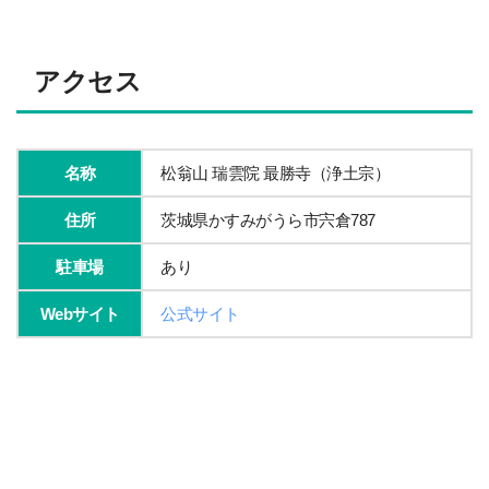
アクセス
名称
松翁山 瑞雲院 最勝寺（浄土宗）
住所
茨城県かすみがうら市宍倉787
駐車場
あり
Webサイト
公式サイト