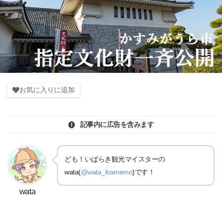
お気に入りに追加
記事内に広告を含みます
ども！いばらき観光マイスターの
wata(
@wata_ibamemo
)です！
wata