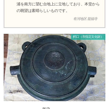
浦を南方に望む台地上に立地しており、本堂から
の眺望は素晴らしいものです。
有河地区 龍福寺
鰐口（市指定文化財）
わにぐち