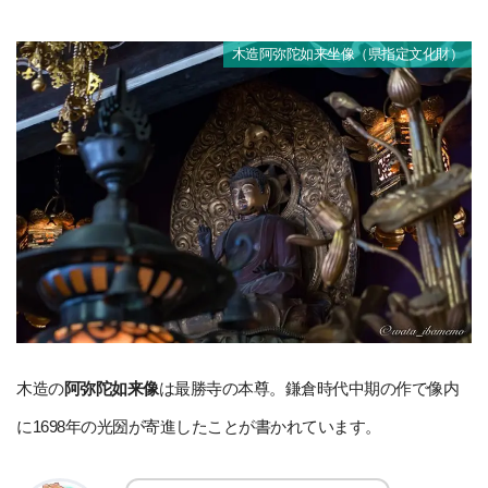
木造阿弥陀如来坐像（県指定文化財）
木造の
阿弥陀如来像
は最勝寺の本尊。鎌倉時代中期の作で像内
に1698年の光圀が寄進したことが書かれています。