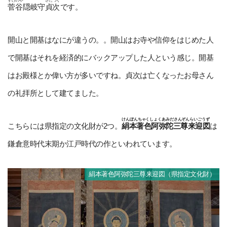
すげのや
さだつぐ
菅谷
隠岐守
貞次
です。
開山と開基はなにが違うの。。開山はお寺や信仰をはじめた人
で開基はそれを経済的にバックアップした人という感じ。開基
はお殿様とか偉い方が多いですね。貞次は亡くなったお母さん
の礼拝所として建てました。
けんぽんちゃくしょくあみださんぞんらいごうず
こちらには県指定の文化財が2つ。
絹本著色阿弥陀三尊来迎図
は
鎌倉意時代末期か江戸時代の作といわれています。
絹本著色阿弥陀三尊来迎図（県指定文化財）