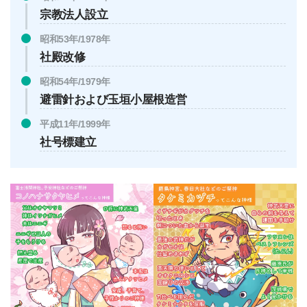
宗教法人設立
昭和53年/1978年
社殿改修
昭和54年/1979年
避雷針および玉垣小屋根造営
平成11年/1999年
社号標建立