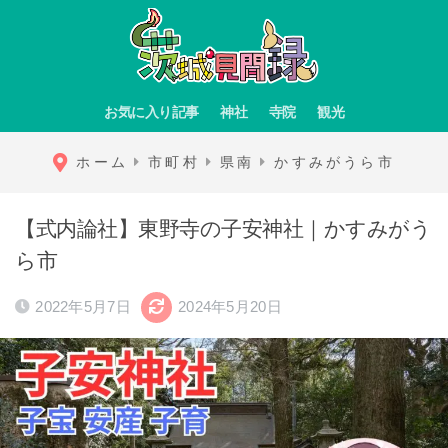
お気に入り記事
神社
寺院
観光
ホーム
市町村
県南
かすみがうら市
【式内論社】東野寺の子安神社｜かすみがう
ら市
2022年5月7日
2024年5月20日