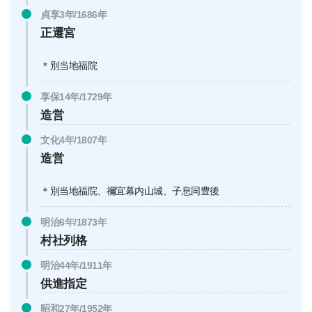
貞享3年/1686年
正遷宮
＊別当地福院
享保14年/1729年
造営
文化4年/1807年
造営
＊別当地福院、禰宜幕内山城、子息同豊後
明治6年/1873年
村社列格
明治44年/1911年
供進指定
昭和27年/1952年