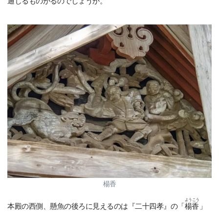
通じるものがるのでしょうか。
楊香
ようこう
本殿の西側、懸魚の後ろに見えるのは『二十四孝』の「
楊香
」