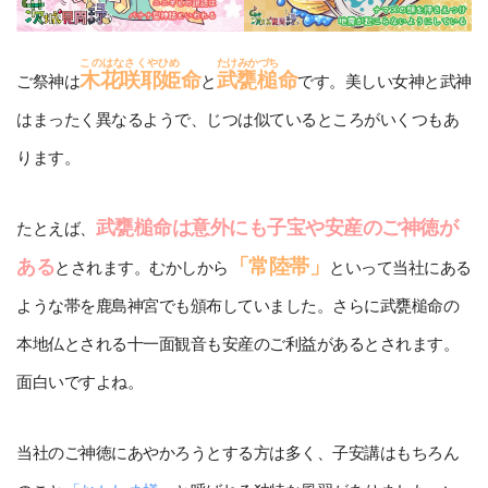
このはなさくやひめ
たけみかづち
木花咲耶姫
命
武甕槌
命
ご祭神は
と
です。美しい女神と武神
はまったく異なるようで、じつは似ているところがいくつもあ
ります。
武甕槌命は意外にも子宝や安産のご神徳が
たとえば、
「常陸帯」
ある
とされます。むかしから
といって当社にある
ような帯を鹿島神宮でも頒布していました。さらに武甕槌命の
本地仏とされる十一面観音も安産のご利益があるとされます。
面白いですよね。
当社のご神徳にあやかろうとする方は多く、子安講はもちろん