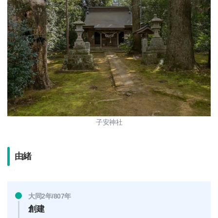
子安神社
由緒
大同2年/807年
創建