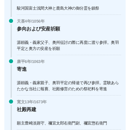
駿河国富士浅間大神と鹿島大神の御分霊を鎮祭
天喜4年/1056年
参向および安産祈願
源頼義・義家父子、奥州征討の際に再度に渡り参拝。奥羽
平定と奥方の安産を祈願
康平6年/1063年
寄進
源頼義・義家親子、奥羽平定の帰途で再び参拝。霊験あら
たかな当社に報賽、社殿修営のための祭祀料を寄進
寛文13年/1673年
社殿再建
願主豊崎淡路守、禰宜太郎右衛門尉、禰宜惣右衛門