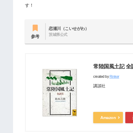
す！
恋瀬川（こいせがわ）
茨城県公式
参考
常陸国風土記 全
created by
Rinker
講談社
Amazon