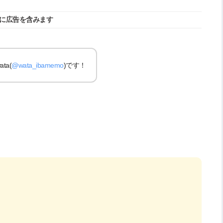
に広告を含みます
a(
@wata_ibamemo
)です！