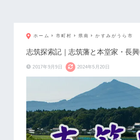
ホーム
市町村
県南
かすみがうら市
志筑探索記｜志筑藩と本堂家・長
2017年9月9日
2024年5月20日