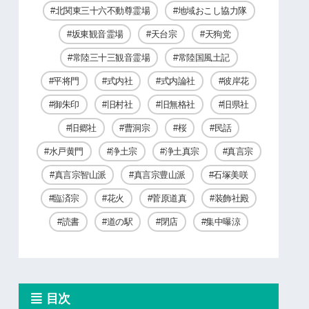
北関東三十六不動尊霊場
地域おこし協力隊
坂東観音霊場
天台宗
天狗党
常陸三十三観音霊場
常陸国風土記
平将門
式内社
式内論社
彼岸花
御朱印
旧村社
旧無格社
旧県社
旧郷社
曹洞宗
桜
民話
水戸黄門
浄土宗
浄土真宗
真言宗
真言宗智山派
真言宗豊山派
石塚美咲
臨済宗
花火
菅原道真
装飾社殿
読書
道の駅
閉店
集中曝涼
目次