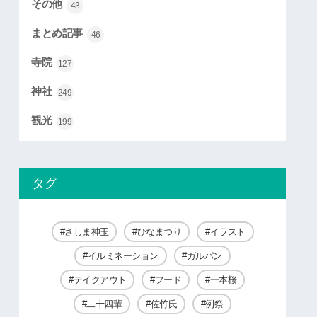
その他
43
まとめ記事
46
寺院
127
神社
249
観光
199
タグ
さしま神玉
ひなまつり
イラスト
イルミネーション
ガルパン
テイクアウト
フード
一本桜
二十四輩
佐竹氏
例祭