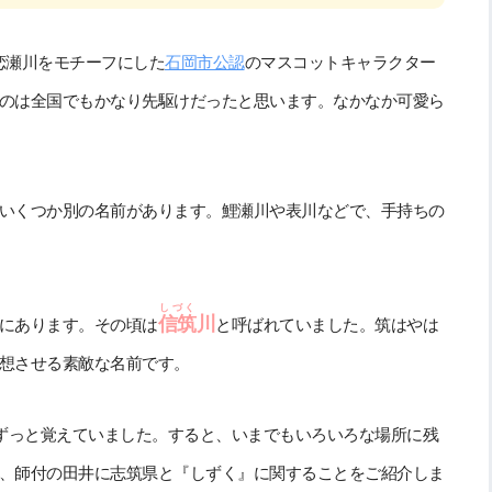
恋瀬川をモチーフにした
石岡市公認
のマスコットキャラクター
のは全国でもかなり先駆けだったと思います。なかなか可愛ら
いくつか別の名前があります。鯉瀬川や表川などで、手持ちの
しづく
信筑
川
にあります。その頃は
と呼ばれていました。筑はやは
想させる素敵な名前です。
ずっと覚えていました。すると、いまでもいろいろな場所に残
、師付の田井に志筑県と『しずく』に関することをご紹介しま