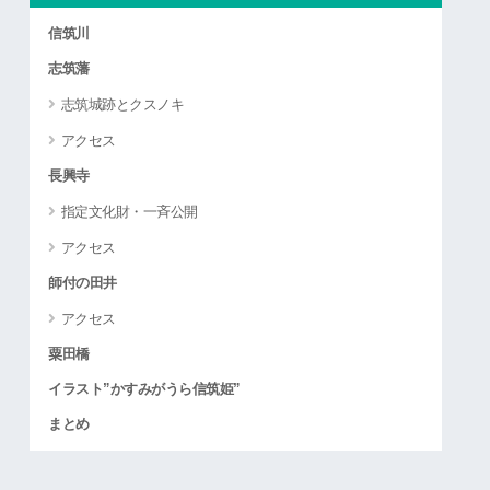
信筑川
志筑藩
志筑城跡とクスノキ
アクセス
長興寺
指定文化財・一斉公開
アクセス
師付の田井
アクセス
粟田橋
イラスト”かすみがうら信筑姫”
まとめ