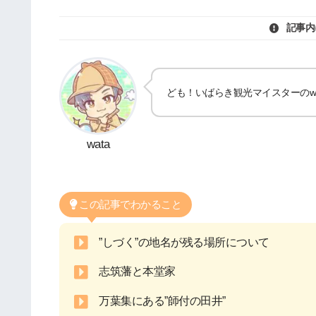
記事内
ども！いばらき観光マイスターのwat
wata
この記事でわかること
”しづく”の地名が残る場所について
志筑藩と本堂家
万葉集にある”師付の田井”