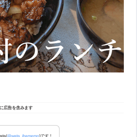
に広告を含みます
a(
@wata_ibamemo
)です！