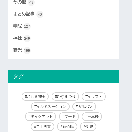
その他
43
まとめ記事
46
寺院
127
神社
249
観光
199
タグ
さしま神玉
ひなまつり
イラスト
イルミネーション
ガルパン
テイクアウト
フード
一本桜
二十四輩
佐竹氏
例祭