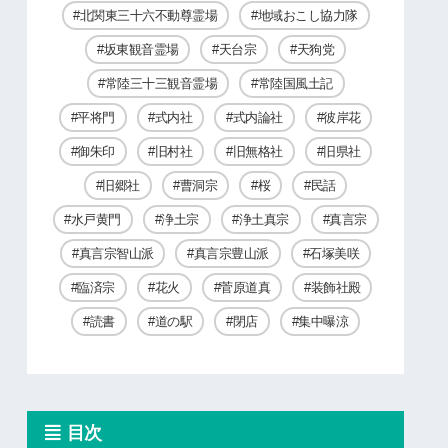
北関東三十六不動尊霊場
地域おこし協力隊
坂東観音霊場
天台宗
天狗党
常陸三十三観音霊場
常陸国風土記
平将門
式内社
式内論社
彼岸花
御朱印
旧村社
旧無格社
旧県社
旧郷社
曹洞宗
桜
民話
水戸黄門
浄土宗
浄土真宗
真言宗
真言宗智山派
真言宗豊山派
石塚美咲
臨済宗
花火
菅原道真
装飾社殿
読書
道の駅
閉店
集中曝涼
目次