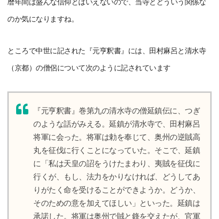
暦年間は盛んな信仰とはいえないので、当寺とどういう関係な
のか気になりますね。
ところで中世に記された『元亨釈書』には、田村麻呂と清水寺
（京都）の僧侶について次のように記されています
『元亨釈書』巻第九の清水寺の僧延鎮伝に、つぎ
のような話がみえる。延鎮が清水寺で、田村麻呂
将軍に会った。将軍は勅を奉じて、奥州の逆賊高
丸を征伐に行くことになっていた。そこで、延鎮
に「私は天皇の詔をうけたまわり、夷賊を征伐に
行くが、もし、法力をかりなければ、どうしてあ
りがたく命を受けることができようか。どうか、
そのための意を加えてほしい」といった。延鎮は
承諾した。将軍は奥州で賊と鋒を交えたが、官軍