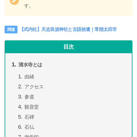
す。
【式内社】天志良波神社と古語拾遺｜常陸太田市
目次
清水寺とは
由緒
アクセス
参道
観音堂
石碑
石仏