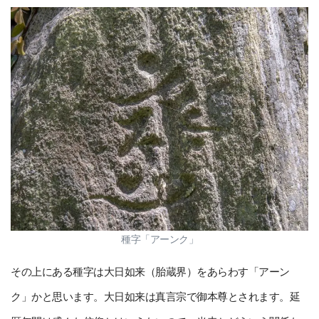
種字「アーンク」
その上にある種字は大日如来（胎蔵界）をあらわす「アーン
ク」かと思います。大日如来は真言宗で御本尊とされます。延