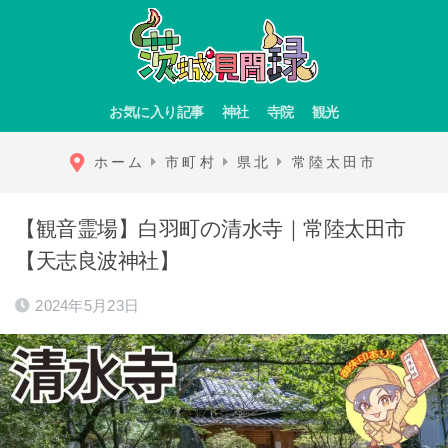
お気に入り記事
神社
寺院
観光
ホーム
市町村
県北
常陸太田市
【観音霊場】白羽町の清水寺｜常陸太田市
【天志良波神社】
2024年5月23日