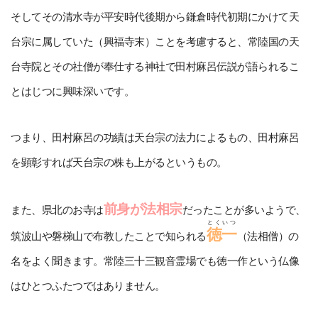
そしてその清水寺が平安時代後期から鎌倉時代初期にかけて天
台宗に属していた（興福寺末）ことを考慮すると、常陸国の天
台寺院とその社僧が奉仕する神社で田村麻呂伝説が語られるこ
とはじつに興味深いです。
つまり、田村麻呂の功績は天台宗の法力によるもの、田村麻呂
を顕彰すれば天台宗の株も上がるというもの。
前身が法相宗
また、県北のお寺は
だったことが多いようで、
とくいつ
徳一
筑波山や磐梯山で布教したことで知られる
（法相僧）の
名をよく聞きます。常陸三十三観音霊場でも徳一作という仏像
はひとつふたつではありません。