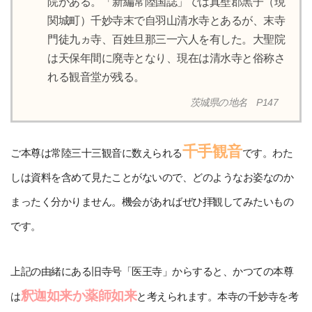
院がある。「新編常陸国誌」では真壁郡黒子（現
関城町）千妙寺末で自羽山清水寺とあるが、末寺
門徒九ヵ寺、百姓旦那三一六人を有した。大聖院
は天保年間に廃寺となり、現在は清水寺と俗称さ
れる観音堂が残る。
茨城県の地名 P147
千手観音
ご本尊は常陸三十三観音に数えられる
です。わた
しは資料を含めて見たことがないので、どのようなお姿なのか
まったく分かりません。機会があればぜひ拝観してみたいもの
です。
上記の由緒にある旧寺号「医王寺」からすると、かつての本尊
釈迦如来か薬師如来
は
と考えられます。本寺の千妙寺を考