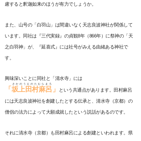
慮すると釈迦如来のほうが有力でしょうか。
また、山号の「白羽山」は間違いなく天志良波神社が関係して
います。同社は『三代実録』の貞観8年（866年）に祭神の「天
之白羽神」が、『延喜式』には社号がみえる由緒ある神社で
す。
興味深いことに同社と「清水寺」には
さかのうえのたむらまろ
「
坂上田村麻呂
」
という共通点があります。田村麻呂
には天志良波神社を創建したとする伝承と、清水寺（京都）の
僧侶の法力によって大願成就したという説話があるのです。
それに清水寺（京都）も田村麻呂による創建といわれます。県