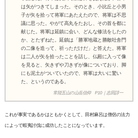
は矢がつきてしまった。そのとき、小比丘と小男
子が矢を拾って将軍にあたえたので、将軍は不思
議に思った。やがて高丸をたおし、その首を都に
献じた。将軍は延鎮に会い、どんな修法をしたの
か、とたずねた。延鎮は「勝軍地蔵と勝敵吐舎門
の二像を造って、祈っただけだ」と答えた。将軍
は二人が矢を拾ったことを話し、仏殿に入って像
を見ると、矢きずや刀きずが像についており、脚
にも泥土がついていたので、将軍は大いに驚い
た、というのである。
常陸五山の山岳信仰 P10｜志田諄一
これが事実であるかはともかくとして、田村麻呂は僧侶の法力
によって蝦夷討伐に成功したことになっています。