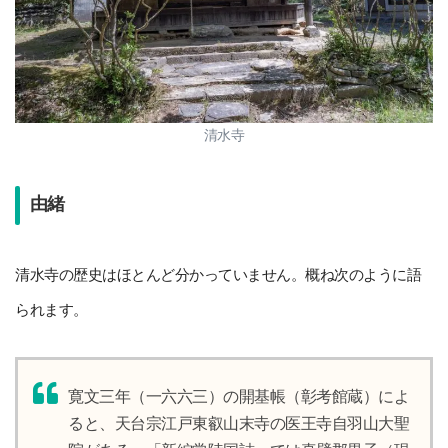
清水寺
由緒
清水寺の歴史はほとんど分かっていません。概ね次のように語
られます。
寛文三年（一六六三）の開基帳（彰考館蔵）によ
ると、天台宗江戸東叡山末寺の医王寺自羽山大聖