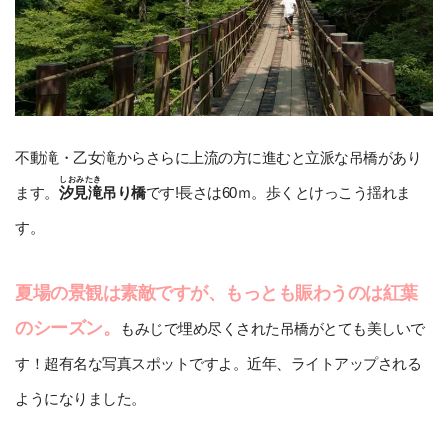
不動滝・乙女滝からさらに上流の方に進むと立派な吊橋があり
しおみたき
ます。
汐見滝
吊り橋
です!長さは60ｍ。歩くとけっこう揺れま
す。
夏場の景観は素敵ですが、もっとも賑わうのは紅葉
のシーズン。
もみじで埋め尽くされた吊橋がとても美しいで
す！超有名な写真スポットですよ。近年、ライトアップされる
ようになりました。