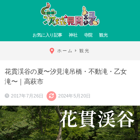
お気に入り記事
神社
寺院
観光
ホーム
観光
花貫渓谷の夏〜汐見滝吊橋・不動滝・乙女
滝〜｜高萩市
2017年7月26日
2024年5月20日