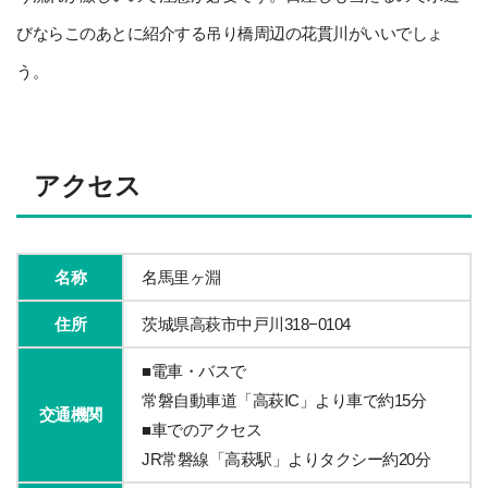
びならこのあとに紹介する吊り橋周辺の花貫川がいいでしょ
う。
アクセス
名称
名馬里ヶ淵
住所
茨城県高萩市中戸川318−0104
■電車・バスで
常磐自動車道「高萩IC」より車で約15分
交通機関
■車でのアクセス
JR常磐線「高萩駅」よりタクシー約20分