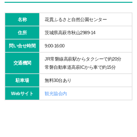
名称
花貫ふるさと自然公園センター
住所
茨城県高萩市秋山2989-14
問い合せ時間
9:00-16:00
JR常磐線高萩駅からタクシーで約20分
交通機関
常磐自動車道高萩ICから車で約15分
駐車場
無料30台あり
Webサイト
観光協会内