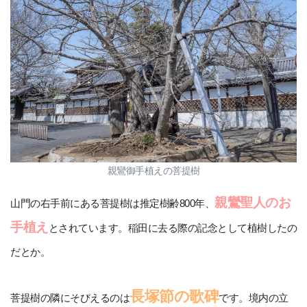
親鸞御手植えの菩提樹
親鸞聖人のお
山門の右手前にある菩提樹は推定樹齢800年、
手植え
とされています。稲田に去る際の記念として植樹したの
だとか。
長塚節の歌碑
菩提樹の隣にそびえるのは
です。境内の立