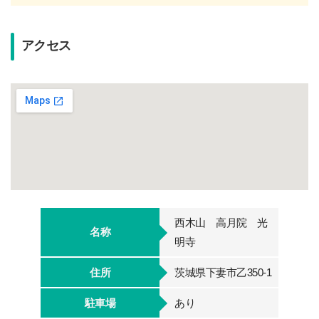
アクセス
西木山 高月院 光
名称
明寺
住所
茨城県下妻市乙350-1
駐車場
あり