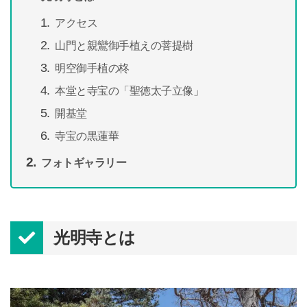
アクセス
山門と親鸞御手植えの菩提樹
明空御手植の柊
本堂と寺宝の「聖徳太子立像」
開基堂
寺宝の黒蓮華
フォトギャラリー
光明寺とは