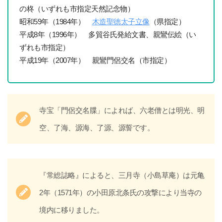
の柊（いずれも市指定天然記念物）
昭和59年（1984年）
木造聖徳太子立像
（県指定）
平成8年（1996年） 多貿谷氏発給文書、親鸞伝絵（い
ずれも市指定）
平成19年（2007年） 親鸞門侶交名（市指定）
寺宝「門侶交名牒」によれば、六老僧とは明光、明
空、了海、源海、了源、源誓です。
『常総誌略』によると、三月寺（小島草庵）は元亀
2年（1571年）の小田原北条氏の攻撃により当寺の
境内に移りました。