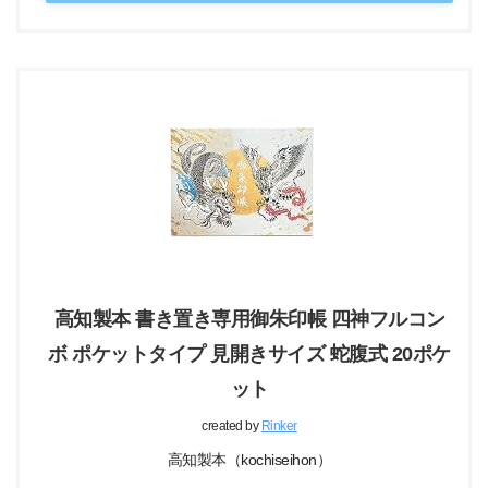
高知製本 書き置き専用御朱印帳 四神フルコン
ボ ポケットタイプ 見開きサイズ 蛇腹式 20ポケ
ット
created by
Rinker
高知製本（kochiseihon）