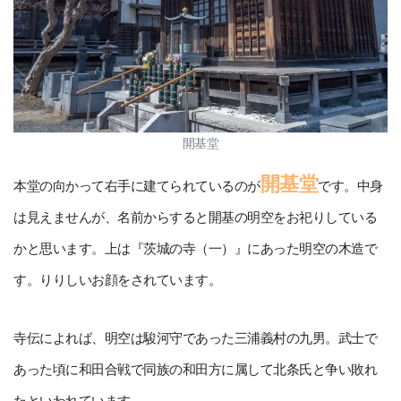
開基堂
開基堂
本堂の向かって右手に建てられているのが
です。中身
は見えませんが、名前からすると開基の明空をお祀りしている
かと思います。上は『茨城の寺（一）』にあった明空の木造で
す。りりしいお顔をされています。
寺伝によれば、明空は駿河守であった三浦義村の九男。武士で
あった頃に和田合戦で同族の和田方に属して北条氏と争い敗れ
たといわれています。