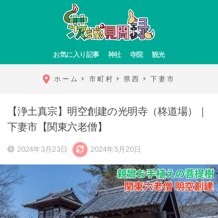
お気に入り記事
神社
寺院
観光
ホーム
市町村
県西
下妻市
【浄土真宗】明空創建の光明寺（柊道場）｜
下妻市【関東六老僧】
2024年3月23日
2024年5月20日