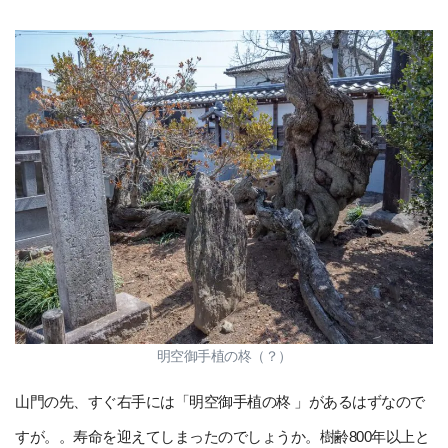
明空御手植の柊（？）
山門の先、すぐ右手には「明空御手植の柊 」があるはずなので
すが。。寿命を迎えてしまったのでしょうか。樹齢800年以上と