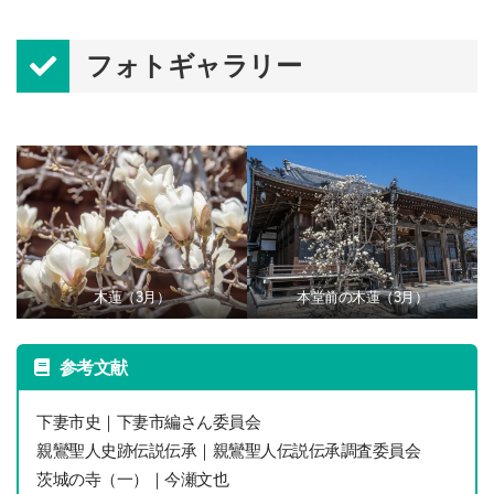
フォトギャラリー
木蓮（3月）
本堂前の木蓮（3月）
参考文献
下妻市史｜下妻市編さん委員会
親鸞聖人史跡伝説伝承｜親鸞聖人伝説伝承調査委員会
茨城の寺（一）｜今瀬文也