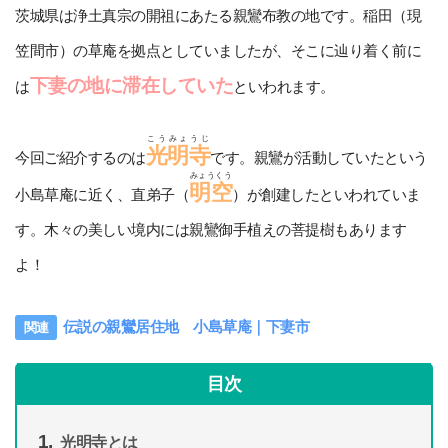
茨城県は浄土真宗の開祖にあたる親鸞布教の地です。稲田（現
笠間市）の草庵を拠点としていましたが、そこに辿り着く前に
下妻の地に滞在していた
は
といわれます。
こうみょうじ
光明寺
今回ご紹介するのは
です。親鸞が活動していたという
みょうくう
明空
小島草庵に近く、直弟子（
）が創建したといわれていま
す。木々の美しい境内には親鸞御手植えの菩提樹もあります
よ！
伝説の親鸞居住地 小島草庵｜下妻市
目次
光明寺とは