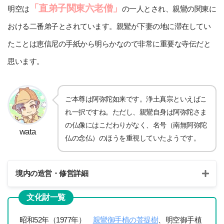
「直弟子関東六老僧」
明空は
の一人とされ、親鸞の関東に
おける二番弟子とされています。親鸞が下妻の地に滞在してい
たことは恵信尼の手紙から明らかなので非常に重要な寺伝だと
思います。
ご本尊は阿弥陀如来です。浄土真宗といえばこ
れ一択ですね。ただし、親鸞自身は阿弥陀さま
の仏像にはこだわりがなく、名号（南無阿弥陀
wata
仏の念仏）のほうを重視していたようです。
境内の造営・修営詳細
文化財一覧
昭和63年/1988年
昭和52年（1977年）
親鸞御手植の菩提樹
、明空御手植
梵鐘鋳造および鐘楼堂建立