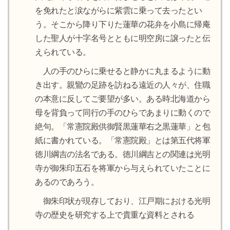
を免れたと涙ながらに紫雲に乗って去ったとい
う。そこから降り下りた蓮華の花弁を小島に帰庵
した聖人が十字名号とともに明空房に譲ったと伝
えられている。
人の手のひらに乗せると静かに丸まるように動
き出す。親鸞の足跡を訪ねる遠近の人々が、住職
の本意に反してご要望が多い。ある時北海道から
母を背負って同行の手のひらであまりに動くので
絶句。「常憲院殿供御賢黒蓮華右之黒蓮華」と包
紙に書かれている。「常憲院殿」とは第五代将軍
徳川綱吉の法名である。徳川綱吉との関連は光明
寺が御朱印五石を将軍から与えられていたことに
あるのであろう。
御朱印状が現存しており、江戸期における光明
寺の歴史を研究する上で貴重な資料とされる