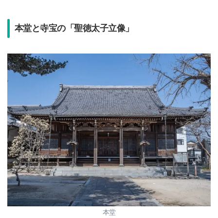
本堂と寺宝の「聖徳太子立像」
本堂