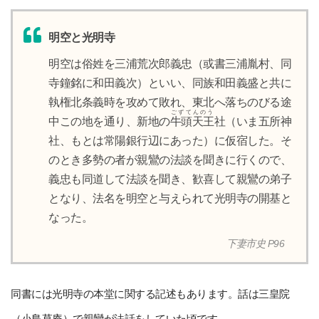
明空と光明寺
明空は俗姓を三浦荒次郎義忠（或書三浦胤村、同
寺鐘銘に和田義次）といい、同族和田義盛と共に
執権北条義時を攻めて敗れ、東北へ落ちのびる途
ごずてんのう
中この地を通り、新地の
牛頭天王
社（いま五所神
社、もとは常陽銀行辺にあった）に仮宿した。そ
のとき多勢の者が親鸞の法談を聞きに行くので、
義忠も同道して法談を聞き、歓喜して親鸞の弟子
となり、法名を明空と与えられて光明寺の開基と
なった。
下妻市史 P96
同書には光明寺の本堂に関する記述もあります。話は三皇院
（小島草庵）で親鸞が法話をしていた頃です。