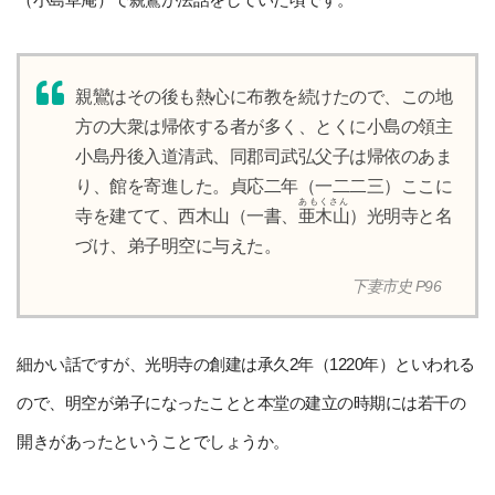
親鸞はその後も熱心に布教を続けたので、この地
方の大衆は帰依する者が多く、とくに小島の領主
小島丹後入道清武、同郡司武弘父子は帰依のあま
り、館を寄進した。貞応二年（一二二三）ここに
あもくさん
寺を建てて、西木山（一書、
亜木山
）光明寺と名
づけ、弟子明空に与えた。
下妻市史 P96
細かい話ですが、光明寺の創建は承久2年（1220年）といわれる
ので、明空が弟子になったことと本堂の建立の時期には若干の
開きがあったということでしょうか。