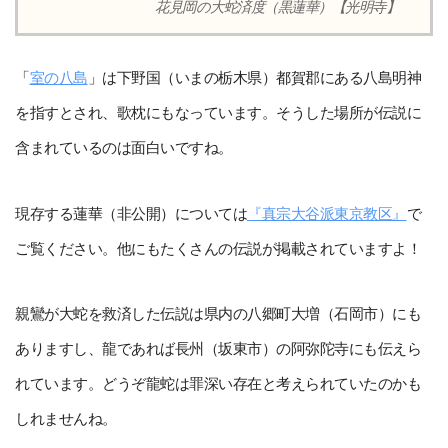
花見岡の大蛇済度（黒蓮華）【光明寺】
「
室の八島
」は下野国（いまの栃木県）都賀郡にある八島明神
を指すとされ、歌枕にもなっています。そうした場所が伝説に
含まれているのは面白いですね。
現存する蓮華（非公開）については
『真宗大谷派東京教区』
で
ご覧ください。他にもたくさんの伝説が掲載されていますよ！
親鸞が大蛇を救済した伝説は県内の八郷町大増（石岡市）にも
ありますし、龍であれば長州（坂東市）の阿弥陀寺にも伝えら
れています。どうぞ龍蛇は罪深い存在と考えられていたのかも
しれませんね。