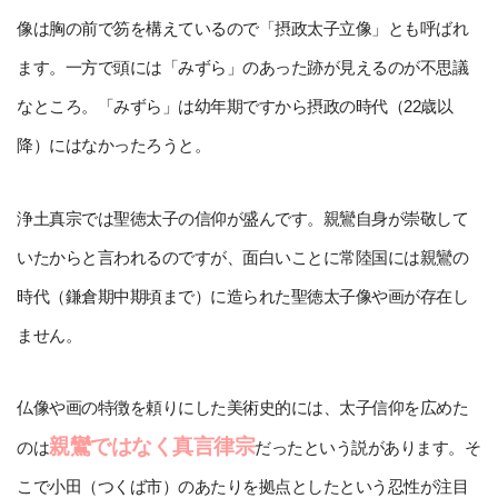
像は胸の前で笏を構えているので「摂政太子立像」とも呼ばれ
ます。一方で頭には「みずら」のあった跡が見えるのが不思議
なところ。「みずら」は幼年期ですから摂政の時代（22歳以
降）にはなかったろうと。
浄土真宗では聖徳太子の信仰が盛んです。親鸞自身が崇敬して
いたからと言われるのですが、面白いことに常陸国には親鸞の
時代（鎌倉期中期頃まで）に造られた聖徳太子像や画が存在し
ません。
仏像や画の特徴を頼りにした美術史的には、太子信仰を広めた
親鸞ではなく真言律宗
のは
だったという説があります。そ
こで小田（つくば市）のあたりを拠点としたという忍性が注目