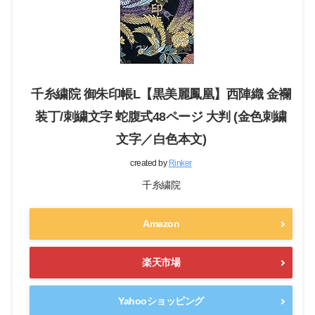
千糸繍院 御朱印帳L【黒美麗鳳凰】西陣織 金襴
装丁/刺繍文字 蛇腹式48ページ 大判 (金色刺繍
文字／白色本文)
created by
Rinker
千糸繍院
Amazon
楽天市場
Yahooショッピング