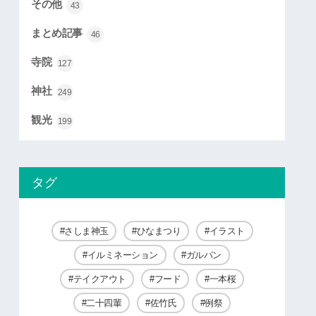
その他
43
まとめ記事
46
寺院
127
神社
249
観光
199
タグ
さしま神玉
ひなまつり
イラスト
イルミネーション
ガルパン
テイクアウト
フード
一本桜
二十四輩
佐竹氏
例祭