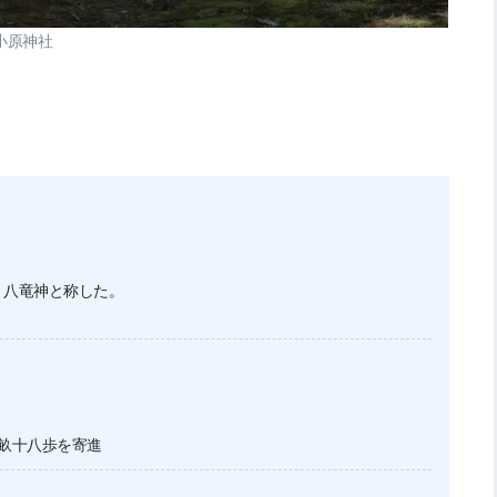
小原神社
、八竜神と称した。
畝十八歩を寄進