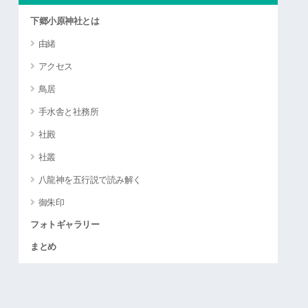
下郷小原神社とは
由緒
アクセス
鳥居
手水舎と社務所
社殿
社叢
八龍神を五行説で読み解く
御朱印
フォトギャラリー
まとめ