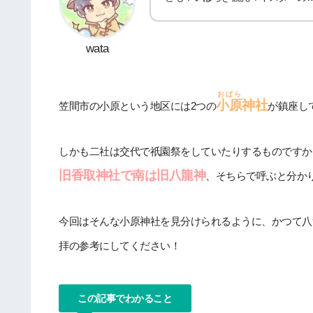
wata
おばら
小原
神社
笠間市の小原という地区には2つの
が鎮座し
しかも二社は交代で祇園祭をしていたりするものですか
旧香取神社で南は旧八龍神
、そちらで呼ぶと分か
今回はそんな小原神社を見分けられるように、かつて八
拝の参考にしてください！
この記事でわかること