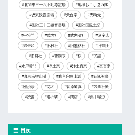
北関東三十六不動尊霊場
地域おこし協力隊
坂東観音霊場
天台宗
天狗党
常陸三十三観音霊場
常陸国風土記
平将門
式内社
式内論社
彼岸花
御朱印
旧村社
旧無格社
旧県社
旧郷社
曹洞宗
桜
民話
水戸黄門
浄土宗
浄土真宗
真言宗
真言宗智山派
真言宗豊山派
石塚美咲
臨済宗
花火
菅原道真
装飾社殿
読書
道の駅
閉店
集中曝涼
目次