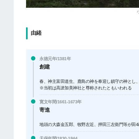
由緒
永徳元年/1381年
創建
春、神主富田道生、鹿島の神を奉迎し鎮守の神とし
※当初は高淤加美神社と尊称されたともいわれる
寛文年間/1661-1673年
寄進
地頭の大森金五郎、牧野左近、押田三左衛門等が田4
天保年間/1830-1844