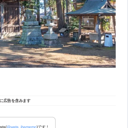
に広告を含みます
a(
@wata_ibamemo
)です！