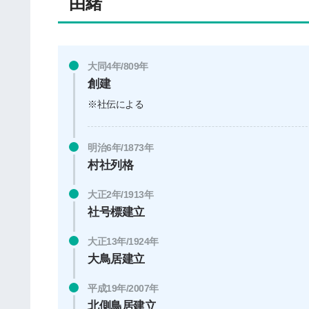
由緒
大同4年/809年
創建
※社伝による
明治6年/1873年
村社列格
大正2年/1913年
社号標建立
大正13年/1924年
大鳥居建立
平成19年/2007年
北側鳥居建立