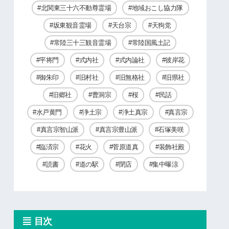
北関東三十六不動尊霊場
地域おこし協力隊
坂東観音霊場
天台宗
天狗党
常陸三十三観音霊場
常陸国風土記
平将門
式内社
式内論社
彼岸花
御朱印
旧村社
旧無格社
旧県社
旧郷社
曹洞宗
桜
民話
水戸黄門
浄土宗
浄土真宗
真言宗
真言宗智山派
真言宗豊山派
石塚美咲
臨済宗
花火
菅原道真
装飾社殿
読書
道の駅
閉店
集中曝涼
目次