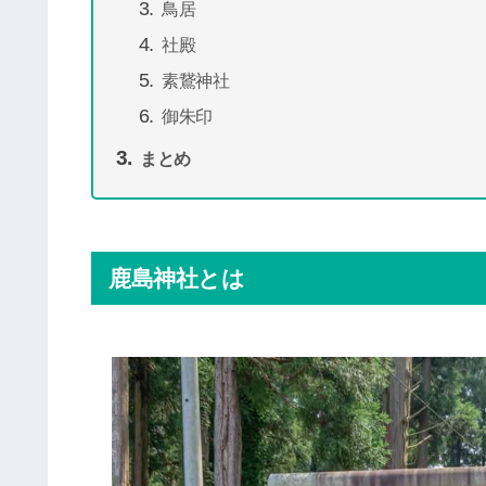
鳥居
社殿
素鵞神社
御朱印
まとめ
鹿島神社とは