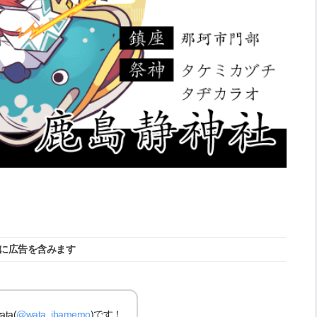
に広告を含みます
a(
@wata_ibamemo
)です！