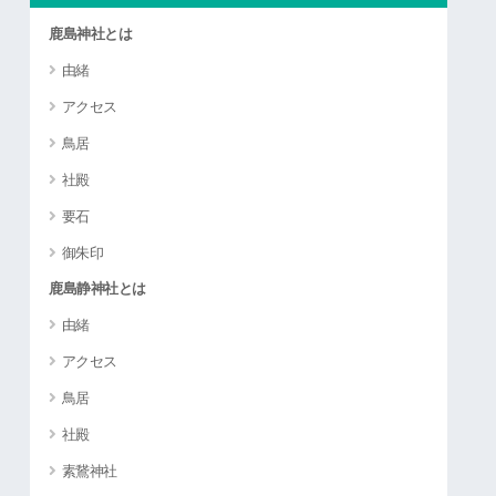
鹿島神社とは
由緒
アクセス
鳥居
社殿
要石
御朱印
鹿島静神社とは
由緒
アクセス
鳥居
社殿
素鵞神社