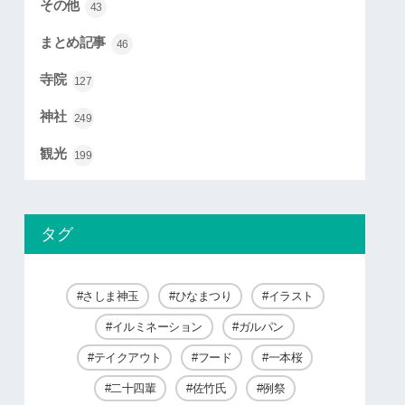
その他
43
まとめ記事
46
寺院
127
神社
249
観光
199
タグ
さしま神玉
ひなまつり
イラスト
イルミネーション
ガルパン
テイクアウト
フード
一本桜
二十四輩
佐竹氏
例祭