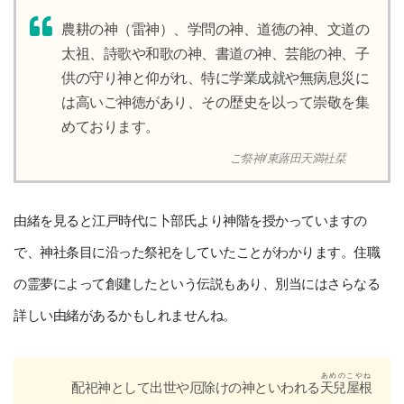
農耕の神（雷神）、学問の神、道徳の神、文道の
太祖、詩歌や和歌の神、書道の神、芸能の神、子
供の守り神と仰がれ、特に学業成就や無病息災に
は高いご神徳があり、その歴史を以って崇敬を集
めております。
ご祭神/東蕗田天満社栞
由緒を見ると江戸時代に卜部氏より神階を授かっていますの
昭和56年/1981年
で、神社条目に沿った祭祀をしていたことがわかります。住職
手水舎建立
の霊夢によって創建したという伝説もあり、別当にはさらなる
詳しい由緒があるかもしれませんね。
あめのこやね
配祀神として出世や厄除けの神といわれる
天兒屋根