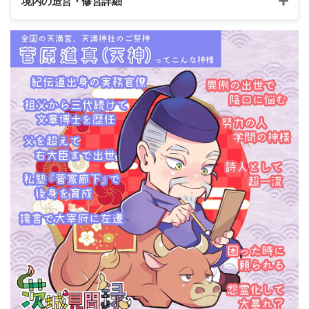
境内の造営・修営詳細
享保10年/1725年
鳥居建立
享保19年/1734年
本殿造営
天保8年/1837年
拝殿建立
享保19年/1734年
本殿造営
文久3年/1863年
水舎建立