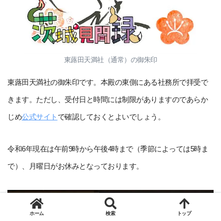
東蕗田天満社（通常）の御朱印
東蕗田天満社の御朱印です。本殿の東側にある社務所で拝受で
きます。ただし、受付日と時間には制限がありますのであらか
じめ
公式サイト
で確認しておくとよいでしょう。
令和6年現在は午前9時から午後4時まで（季節によっては5時ま
で）、月曜日がお休みとなっております。
ホーム
検索
トップ