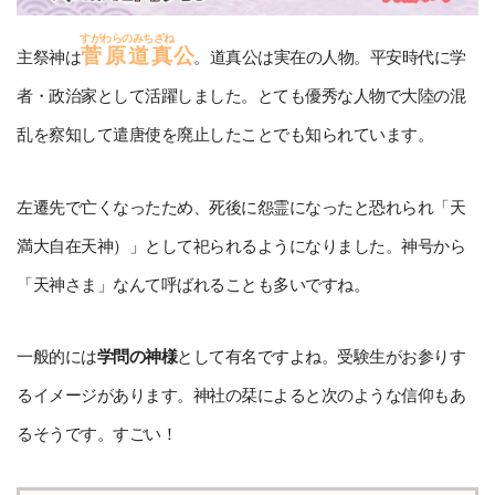
明治35年/1902年
すがわらのみちざね
菅原道真
公
主祭神は
。道真公は実在の人物。平安時代に学
記念碑建立
者・政治家として活躍しました。とても優秀な人物で大陸の混
道真公一千年祭の記念碑を建立
乱を察知して遣唐使を廃止したことでも知られています。
大正14年/1925年
大正14年/1925年
左遷先で亡くなったため、死後に怨霊になったと恐れられ「天
神楽殿新築
満大自在天神）」として祀られるようになりました。神号から
昭和15年/1940年
「天神さま」なんて呼ばれることも多いですね。
旗枠建立
皇紀2600年を記念して氏子が旗枠建立
一般的には
学問の神様
として有名ですよね。受験生がお参りす
昭和28年/1953年
るイメージがあります。神社の栞によると次のような信仰もあ
屋根銅板葺
るそうです。すごい！
昭和47年/1972年
一の鳥居（北側）建立