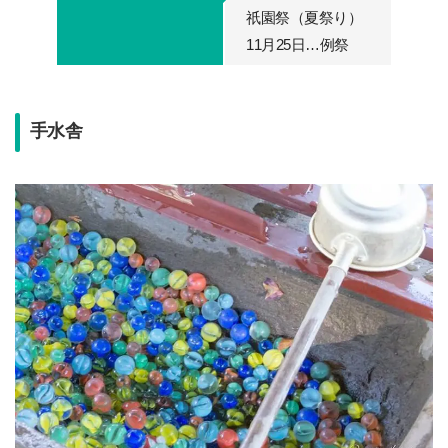
祇園祭（夏祭り）
11月25日…例祭
手水舎