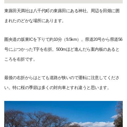
東蕗田天満社は八千代町の東蕗田にある神社。周辺を田畑に囲
まれたのどかな場所にあります。
圏央道の坂東ICを下りて約10分（9.5km）。県道20号から県道56
号にぶつかったT字を右折。500mほど進んだら案内板のあると
ころを右折です。
最後の右折からはとても道路が狭いので運転に注意してくださ
い。特に桜の季節は多くの対向車とすれ違うと思います。