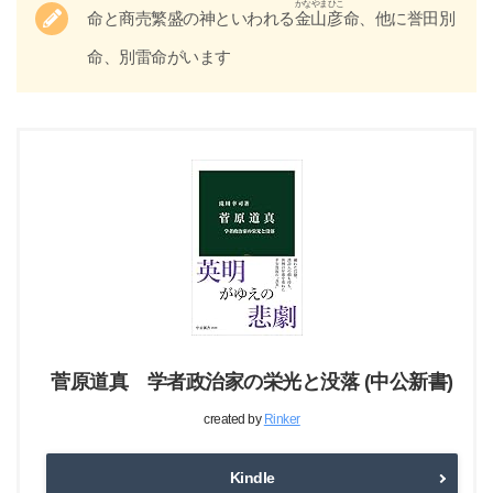
かなやまひこ
命と商売繁盛の神といわれる
金山彦
命、他に誉田別
命、別雷命がいます
昭和62年/1987年
一の鳥居（南側）建立
菅原道真 学者政治家の栄光と没落 (中公新書)
created by
Rinker
Kindle