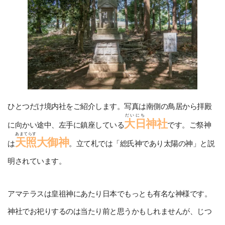
ひとつだけ境内社をご紹介します。写真は南側の鳥居から拝殿
だいにち
大日
神社
に向かい途中、左手に鎮座している
です。ご祭神
あまてらす
天照
大御神
は
。立て札では「総氏神であり太陽の神」と説
明されています。
アマテラスは皇祖神にあたり日本でもっとも有名な神様です。
神社でお祀りするのは当たり前と思うかもしれませんが、じつ