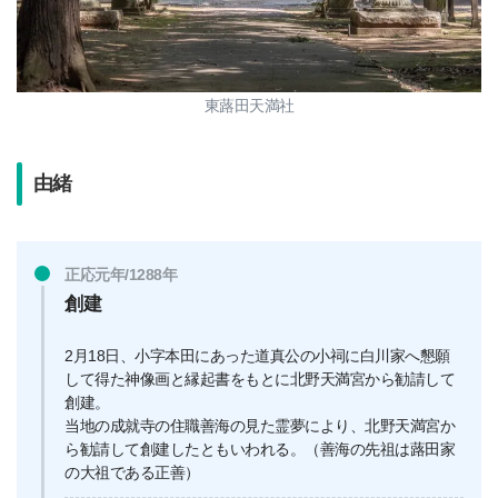
東蕗田天満社
由緒
正応元年/1288年
創建
2月18日、小字本田にあった道真公の小祠に白川家へ懇願
して得た神像画と縁起書をもとに北野天満宮から勧請して
創建。
当地の成就寺の住職善海の見た霊夢により、北野天満宮か
ら勧請して創建したともいわれる。（善海の先祖は蕗田家
の大祖である正善）