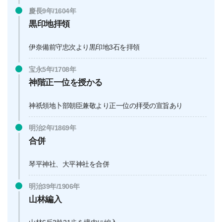
慶長9年/1604年
黒印地拝領
伊奈備前守忠次より黒印地3石を拝領
宝永5年/1708年
神階正一位を授かる
神祇領地卜部朝臣兼敬より正一位の拝受の宣旨あり
明治2年/1869年
合併
琴平神社、大平神社を合併
明治39年/1906年
山林編入