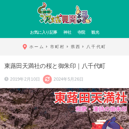
お気に入り記事
神社
寺院
観光
ホーム
市町村
県西
八千代町
東蕗田天満社の桜と御朱印｜八千代町
2019年2月10日
2024年5月26日