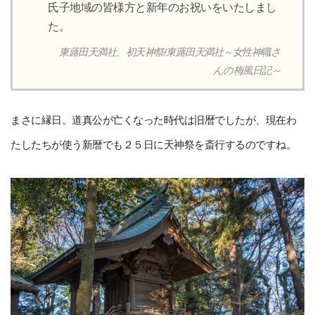
氏子地域の皆様方と新年のお祝いをいたしまし
た。
東蕗田天満社、初天神祭/東蕗田天満社～女性神職さ
んの梅風日記～
まさに縁日。道真公が亡くなった時代は旧暦でしたが、現在わ
たしたちが使う新暦でも２５日に天神祭を斎行するのですね。