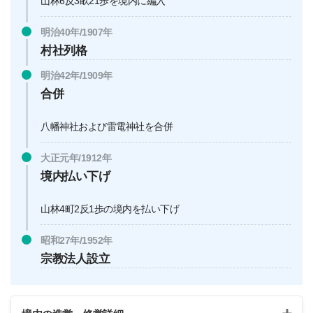
山林6反3畝21歩を境内に編入
明治40年/1907年
村社列格
明治42年/1909年
合併
八幡神社および雷電神社を合併
大正元年/1912年
境内払い下げ
山林4町2反1歩の境内を払い下げ
昭和27年/1952年
宗教法人設立