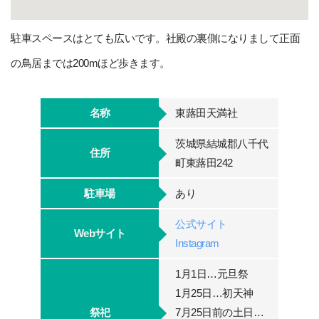
駐車スペースはとても広いです。社殿の裏側になりまして正面
の鳥居までは200mほど歩きます。
名称
東蕗田天満社
茨城県結城郡八千代
住所
町東蕗田242
駐車場
あり
公式サイト
Webサイト
Instagram
1月1日…元旦祭
1月25日…初天神
祭祀
7月25日前の土日…