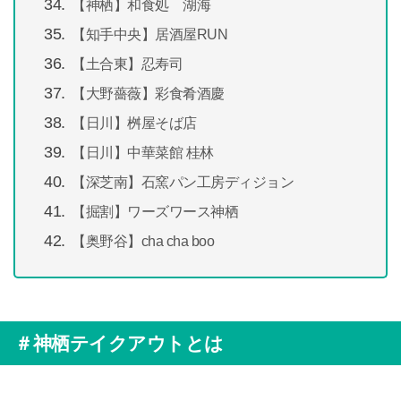
【神栖】和食処 湖海
【知手中央】居酒屋RUN
【土合東】忍寿司
【大野薔薇】彩食肴酒慶
【日川】桝屋そば店
【日川】中華菜館 桂林
【深芝南】石窯パン工房ディジョン
【掘割】ワーズワース神栖
【奥野谷】cha cha boo
＃神栖テイクアウトとは