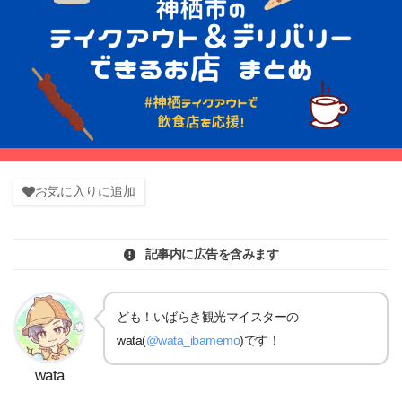
お気に入りに追加
記事内に広告を含みます
ども！いばらき観光マイスターの
wata(
@wata_ibamemo
)です！
wata