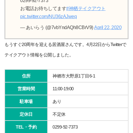
0299-92-7373
お電話お待ちしてます
#神栖テイクアウト
pic.twitter.com/NU36zAJweq
— あいらう (@7vbYndAQh8CBrV9)
April 22, 2020
もうすぐ20周年を迎える居酒屋さんです。4月22日からTwitterで
テイクアウト情報を公開しました。
住所
神栖市大野原1丁目6-1
営業時間
11:00-19:00
駐車場
あり
定休日
不定休
TEL・予約
0299-92-7373