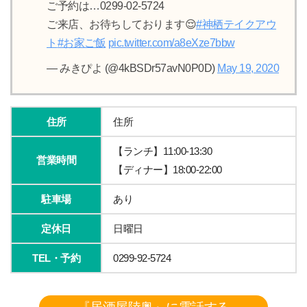
ご予約は…0299-02-5724
ご来店、お待ちしております😌
#神栖テイクアウ
ト
#お家ご飯
pic.twitter.com/a8eXze7bbw
— みきぴよ (@4kBSDr57avN0P0D)
May 19, 2020
住所
住所
【ランチ】11:00-13:30
営業時間
【ディナー】18:00-22:00
駐車場
あり
定休日
日曜日
TEL・予約
0299-92-5724