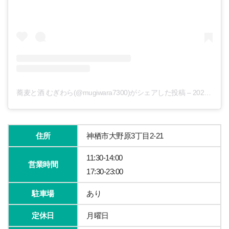
蕎麦と酒 むぎわら(@mugiwara7300)がシェアした投稿
–
2020年 4月月21日午後8時25分PDT
住所
神栖市大野原3丁目2-21
11:30-14:00
営業時間
17:30-23:00
駐車場
あり
定休日
月曜日