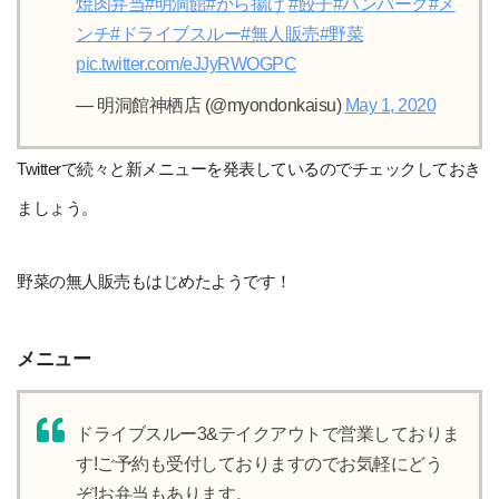
焼肉弁当
#明洞館
#から揚げ
#餃子
#ハンバーグ
#メ
ンチ
#ドライブスルー
#無人販売
#野菜
pic.twitter.com/eJJyRWOGPC
— 明洞館神栖店 (@myondonkaisu)
May 1, 2020
Twitterで続々と新メニューを発表しているのでチェックしておき
ましょう。
野菜の無人販売もはじめたようです！
メニュー
ドライブスルー3&テイクアウトで営業しておりま
す!ご予約も受付しておりますのでお気軽にどう
ぞ!お弁当もあります。