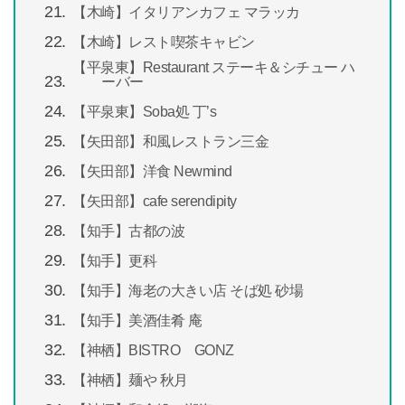
【木崎】イタリアンカフェ マラッカ
【木崎】レスト喫茶キャビン
【平泉東】Restaurant ステーキ＆シチュー ハ
ーバー
【平泉東】Soba処 丁’s
【矢田部】和風レストラン三金
【矢田部】洋食 Newmind
【矢田部】cafe serendipity
【知手】古都の波
【知手】更科
【知手】海老の大きい店 そば処 砂場
【知手】美酒佳肴 庵
【神栖】BISTRO GONZ
【神栖】麺や 秋月