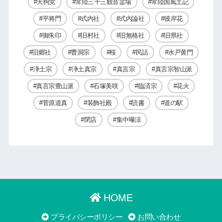
天狗党
常陸三十三観音霊場
常陸国風土記
平将門
式内社
式内論社
彼岸花
御朱印
旧村社
旧無格社
旧県社
旧郷社
曹洞宗
桜
民話
水戸黄門
浄土宗
浄土真宗
真言宗
真言宗智山派
真言宗豊山派
石塚美咲
臨済宗
花火
菅原道真
装飾社殿
読書
道の駅
閉店
集中曝涼
HOME
プライバシーポリシー
お問い合わせ