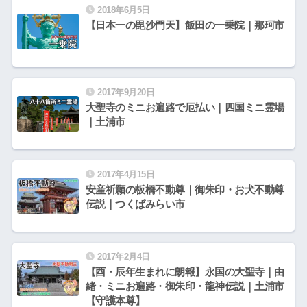
2018年6月5日
【日本一の毘沙門天】飯田の一乗院｜那珂市
2017年9月20日
大聖寺のミニお遍路で厄払い｜四国ミニ霊場
｜土浦市
2017年4月15日
安産祈願の板橋不動尊｜御朱印・お犬不動尊
伝説｜つくばみらい市
2017年2月4日
【酉・辰年生まれに朗報】永国の大聖寺｜由
緒・ミニお遍路・御朱印・龍神伝説｜土浦市
【守護本尊】