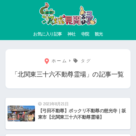
お気に入り記事
神社
寺院
観光
ホーム
タグ
「北関東三十六不動尊霊場」の記事一覧
2021年8月21日
【弓田不動尊】ポックリ不動尊の慈光寺｜坂
東市【北関東三十六不動尊霊場】