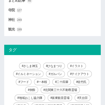
まとめ記事
46
寺院
127
神社
249
観光
199
タグ
さしま神玉
ひなまつり
イラスト
イルミネーション
ガルパン
テイクアウト
フード
一本桜
二十四輩
佐竹氏
例祭
北関東三十六不動尊霊場
地域おこし協力隊
坂東観音霊場
天台宗